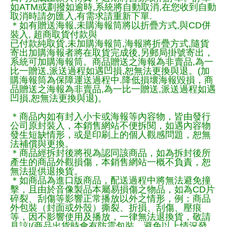
如ATM或劃撥如逾時,系統將自動取消,在您收到自動
取消時請勿匯入,有需求請重新下單.
＊如有贈送海報,未購海報筒將以折疊方式,與CD併
裝入, 超商取貨付款與
已付款純取貨,未加購海報筒,海報將折疊方式,隨貨
寄出加購海報者將在取貨完成後,另郵局掛號寄出，
系統可加購海報筒。商品贈送之海報為非賣品,為一
比一贈送,派送過程如遇凹損,恕無法更換與退。(加
購海報筒為保障運送過程中.降低損壞海報毀損，商
品贈送之海報為非賣品,為一比一贈送,派送過程如遇
凹損,恕無法更換與退)。
＊商品內如有封入小卡或海報等內容物，皆由發行
公司原封裝入，本銷售網站不便拆閱，如遇內容物
發生短缺情形，或是印刷上的個人觀感問題，恕無
法補償與更換。
＊商品經拆封後將視為認同該商品，如為拆封後所
產生的商品外觀損傷，本銷售網站一概不負責，恕
無法提供退換貨。
＊如商品為進口版商品，配送過程中將無法避免撞
擊，且由於音像製品本屬易損傷之物品，如為CD片
碎裂、刮傷等影響正常播放以外之情形，例：商品
外包裝（封面或外殼）撕裂、折損、刮傷、壓痕
等，因不影響使用及播放，一律無法退換貨，敬請
見諒!(商品出貨時會有防震包裝，避免以上情況發