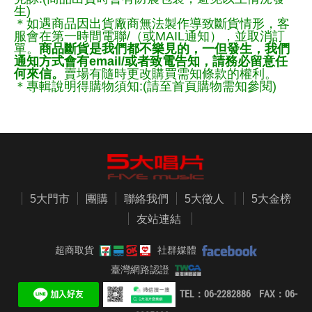
生)
＊如遇商品因出貨廠商無法製作導致斷貨情形，客
服會在第一時間電聯/（或MAIL通知），並取消訂
單。
商品斷貨是我們都不樂見的，一但發生，我們
通知方式會有email/或者致電告知，請務必留意任
何來信。
賣場有隨時更改購買需知條款的權利。
＊專輯說明得購物須知:(請至首頁購物需知參閱)
5大門市
團購
聯絡我們
5大徵人
5大金榜
友站連結
超商取貨
社群媒體
臺灣網路認證
TEL：06-2282886 FAX：06-