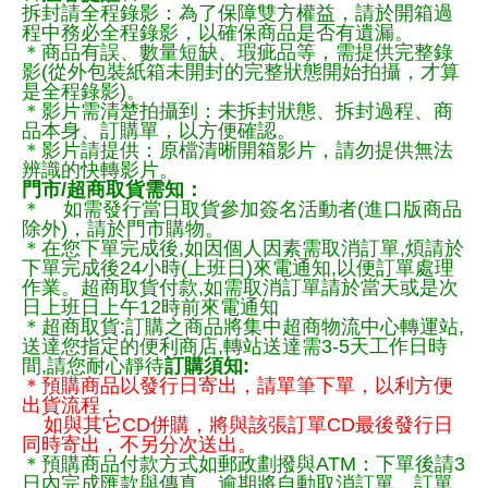
拆封請全程錄影：為了保障雙方權益，請於開箱過
程中務必全程錄影，以確保商品是否有遺漏。
＊商品有誤、數量短缺、瑕疵品等，需提供完整錄
影(從外包裝紙箱未開封的完整狀態開始拍攝，才算
是全程錄影)。
＊影片需清楚拍攝到：未拆封狀態、拆封過程、商
品本身、訂購單，以方便確認。
＊影片請提供：原檔清晰開箱影片，請勿提供無法
辨識的快轉影片。
門市/超商取貨需知：
＊ 如需發行當日取貨參加簽名活動者(進口版商品
除外)，請於門市購物。
＊在您下單完成後,如因個人因素需取消訂單,煩請於
下單完成後24小時(上班日)來電通知,以便訂單處理
作業。超商取貨付款,如需取消訂單請於當天或是次
日上班日上午12時前來電通知
＊超商取貨:訂購之商品將集中超商物流中心轉運站,
送達您指定的便利商店,轉站送達需3-5天工作日時
間,請您耐心靜待
訂購須知:
＊預購商品以發行日寄出，請單筆下單，以利方便
出貨流程，
如與其它CD併購，將與該張訂單CD最後發行日
同時寄出，不另分次送出。
＊預購商品付款方式如郵政劃撥與ATM：下單後請3
日內完成匯款與傳真，逾期將自動取消訂單。訂單