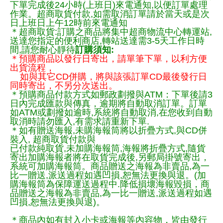
下單完成後24小時(上班日)來電通知,以便訂單處理
作業。超商取貨付款,如需取消訂單請於當天或是次
日上班日上午12時前來電通知
＊超商取貨:訂購之商品將集中超商物流中心轉運站,
送達您指定的便利商店,轉站送達需3-5天工作日時
間,請您耐心靜待
訂購須知:
＊預購商品以發行日寄出，請單筆下單，以利方便
出貨流程，
如與其它CD併購，將與該張訂單CD最後發行日
同時寄出，不另分次送出。
＊預購商品付款方式如郵政劃撥與ATM：下單後請3
日內完成匯款與傳真，逾期將自動取消訂單。訂單
如ATM或劃撥如逾時,系統將自動取消,在您收到自動
取消時請勿匯入,有需求請重新下單.
＊如有贈送海報,未購海報筒將以折疊方式,與CD併
裝入, 超商取貨付款與
已付款純取貨,未加購海報筒,海報將折疊方式,隨貨
寄出加購海報者將在取貨完成後,另郵局掛號寄出，
系統可加購海報筒。商品贈送之海報為非賣品,為一
比一贈送,派送過程如遇凹損,恕無法更換與退。(加
購海報筒為保障運送過程中.降低損壞海報毀損，商
品贈送之海報為非賣品,為一比一贈送,派送過程如遇
凹損,恕無法更換與退)。
＊商品內如有封入小卡或海報等內容物，皆由發行