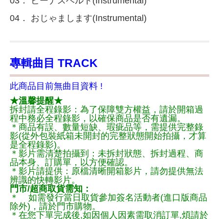
03． ビーナスベルト(Instrumental)
04． おじゃまします(Instrumental)
專輯曲目 TRACK
此商品目前無曲目資料 !
★溫馨提醒★
拆封請全程錄影：為了保障雙方權益，請於開箱過
程中務必全程錄影，以確保商品是否有遺漏。
＊商品有誤、數量短缺、瑕疵品等，需提供完整錄
影(從外包裝紙箱未開封的完整狀態開始拍攝，才算
是全程錄影)。
＊影片需清楚拍攝到：未拆封狀態、拆封過程、商
品本身、訂購單，以方便確認。
＊影片請提供：原檔清晰開箱影片，請勿提供無法
辨識的快轉影片。
門市/超商取貨需知：
＊ 如需發行當日取貨參加簽名活動者(進口版商品
除外)，請於門市購物。
＊在您下單完成後,如因個人因素需取消訂單,煩請於