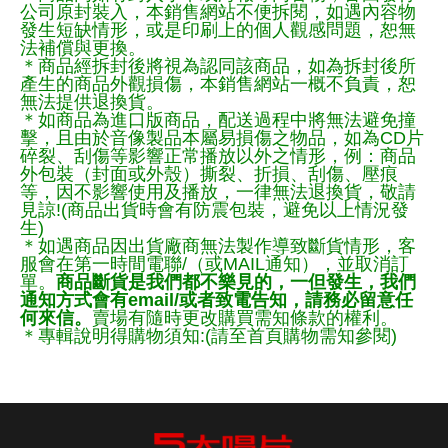
公司原封裝入，本銷售網站不便拆閱，如遇內容物
發生短缺情形，或是印刷上的個人觀感問題，恕無
法補償與更換。
＊商品經拆封後將視為認同該商品，如為拆封後所
產生的商品外觀損傷，本銷售網站一概不負責，恕
無法提供退換貨。
＊如商品為進口版商品，配送過程中將無法避免撞
擊，且由於音像製品本屬易損傷之物品，如為CD片
碎裂、刮傷等影響正常播放以外之情形，例：商品
外包裝（封面或外殼）撕裂、折損、刮傷、壓痕
等，因不影響使用及播放，一律無法退換貨，敬請
見諒!(商品出貨時會有防震包裝，避免以上情況發
生)
＊如遇商品因出貨廠商無法製作導致斷貨情形，客
服會在第一時間電聯/（或MAIL通知），並取消訂
單。
商品斷貨是我們都不樂見的，一但發生，我們
通知方式會有email/或者致電告知，請務必留意任
何來信。
賣場有隨時更改購買需知條款的權利。
＊專輯說明得購物須知:(請至首頁購物需知參閱)