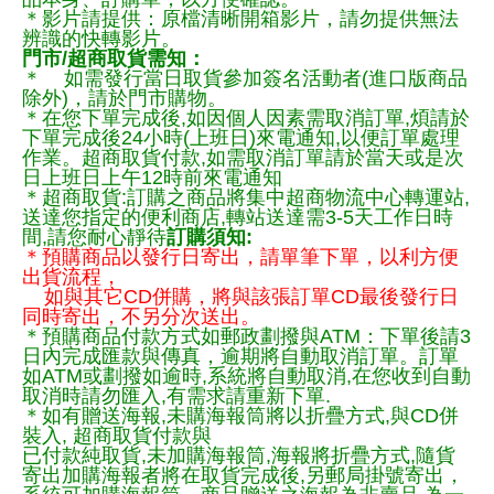
＊影片請提供：原檔清晰開箱影片，請勿提供無法
辨識的快轉影片。
門市/超商取貨需知：
＊ 如需發行當日取貨參加簽名活動者(進口版商品
除外)，請於門市購物。
＊在您下單完成後,如因個人因素需取消訂單,煩請於
下單完成後24小時(上班日)來電通知,以便訂單處理
作業。超商取貨付款,如需取消訂單請於當天或是次
日上班日上午12時前來電通知
＊超商取貨:訂購之商品將集中超商物流中心轉運站,
送達您指定的便利商店,轉站送達需3-5天工作日時
間,請您耐心靜待
訂購須知:
＊預購商品以發行日寄出，請單筆下單，以利方便
出貨流程，
如與其它CD併購，將與該張訂單CD最後發行日
同時寄出，不另分次送出。
＊預購商品付款方式如郵政劃撥與ATM：下單後請3
日內完成匯款與傳真，逾期將自動取消訂單。訂單
如ATM或劃撥如逾時,系統將自動取消,在您收到自動
取消時請勿匯入,有需求請重新下單.
＊如有贈送海報,未購海報筒將以折疊方式,與CD併
裝入, 超商取貨付款與
已付款純取貨,未加購海報筒,海報將折疊方式,隨貨
寄出加購海報者將在取貨完成後,另郵局掛號寄出，