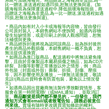
系統可加購海報筒。商品贈送之海報為非賣品,為一
比一贈送,派送過程如遇凹損,恕無法更換與退。(加
購海報筒為保障運送過程中.降低損壞海報毀損，商
品贈送之海報為非賣品,為一比一贈送,派送過程如遇
凹損,恕無法更換與退)。
＊商品內如有封入小卡或海報等內容物，皆由發行
公司原封裝入，本銷售網站不便拆閱，如遇內容物
發生短缺情形，或是印刷上的個人觀感問題，恕無
法補償與更換。
＊商品經拆封後將視為認同該商品，如為拆封後所
產生的商品外觀損傷，本銷售網站一概不負責，恕
無法提供退換貨。
＊如商品為進口版商品，配送過程中將無法避免撞
擊，且由於音像製品本屬易損傷之物品，如為CD片
碎裂、刮傷等影響正常播放以外之情形，例：商品
外包裝（封面或外殼）撕裂、折損、刮傷、壓痕
等，因不影響使用及播放，一律無法退換貨，敬請
見諒!(商品出貨時會有防震包裝，避免以上情況發
生)
＊如遇商品因出貨廠商無法製作導致斷貨情形，客
服會在第一時間電聯/（或MAIL通知），並取消訂
單。
商品斷貨是我們都不樂見的，一但發生，我們
通知方式會有email/或者致電告知，請務必留意任
何來信。
賣場有隨時更改購買需知條款的權利。