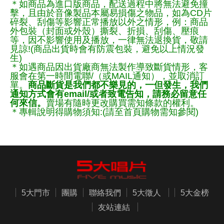
＊如商品為進口版商品，配送過程中將無法避免撞
擊，且由於音像製品本屬易損傷之物品，如為CD片
碎裂、刮傷等影響正常播放以外之情形，例：商品
外包裝（封面或外殼）撕裂、折損、刮傷、壓痕
等，因不影響使用及播放，一律無法退換貨，敬請
見諒!(商品出貨時會有防震包裝，避免以上情況發
生)
＊如遇商品因出貨廠商無法製作導致斷貨情形，客
服會在第一時間電聯/（或MAIL通知），並取消訂
單。
商品斷貨是我們都不樂見的，一但發生，我們
通知方式會有email/或者致電告知，請務必留意任
何來信。
賣場有隨時更改購買需知條款的權利。
＊專輯說明得購物須知:(請至首頁購物需知參閱)
5大門市
團購
聯絡我們
5大徵人
5大金榜
友站連結