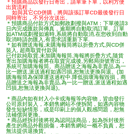
＊預購商品以發行日寄出，請單筆下單，以利方便
出貨流程，
如與其它CD併購，將與該張訂單CD最後發行日
同時寄出，不另分次送出。
＊預購商品付款方式如郵政劃撥與ATM：下單後請3
日內完成匯款與傳真，逾期將自動取消訂單。訂單
如ATM或劃撥如逾時,系統將自動取消,在您收到自動
取消時請勿匯入,有需求請重新下單.
＊如有贈送海報,未購海報筒將以折疊方式,與CD併
裝入, 超商取貨付款與
已付款純取貨,未加購海報筒,海報將折疊方式,隨貨
寄出加購海報者將在取貨完成後,另郵局掛號寄出，
系統可加購海報筒。商品贈送之海報為非賣品,為一
比一贈送,派送過程如遇凹損,恕無法更換與退。(加
購海報筒為保障運送過程中.降低損壞海報毀損，商
品贈送之海報為非賣品,為一比一贈送,派送過程如遇
凹損,恕無法更換與退)。
＊商品內如有封入小卡或海報等內容物，皆由發行
公司原封裝入，本銷售網站不便拆閱，如遇內容物
發生短缺情形，或是印刷上的個人觀感問題，恕無
法補償與更換。
＊商品經拆封後將視為認同該商品，如為拆封後所
產生的商品外觀損傷，本銷售網站一概不負責，恕
無法提供退換貨。