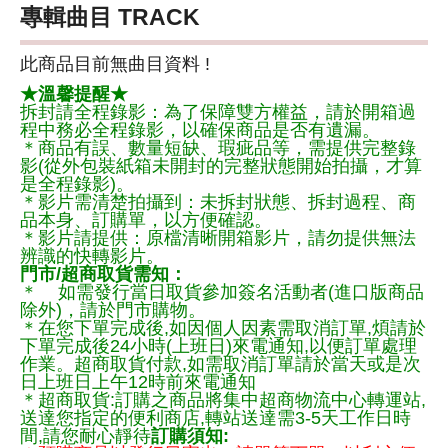
專輯曲目 TRACK
此商品目前無曲目資料 !
★溫馨提醒★
拆封請全程錄影：為了保障雙方權益，請於開箱過
程中務必全程錄影，以確保商品是否有遺漏。
＊商品有誤、數量短缺、瑕疵品等，需提供完整錄
影(從外包裝紙箱未開封的完整狀態開始拍攝，才算
是全程錄影)。
＊影片需清楚拍攝到：未拆封狀態、拆封過程、商
品本身、訂購單，以方便確認。
＊影片請提供：原檔清晰開箱影片，請勿提供無法
辨識的快轉影片。
門市/超商取貨需知：
＊ 如需發行當日取貨參加簽名活動者(進口版商品
除外)，請於門市購物。
＊在您下單完成後,如因個人因素需取消訂單,煩請於
下單完成後24小時(上班日)來電通知,以便訂單處理
作業。超商取貨付款,如需取消訂單請於當天或是次
日上班日上午12時前來電通知
＊超商取貨:訂購之商品將集中超商物流中心轉運站,
送達您指定的便利商店,轉站送達需3-5天工作日時
間,請您耐心靜待
訂購須知: