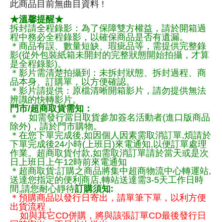
此商品目前無曲目資料 !
★溫馨提醒★
拆封請全程錄影：為了保障雙方權益，請於開箱過
程中務必全程錄影，以確保商品是否有遺漏。
＊商品有誤、數量短缺、瑕疵品等，需提供完整錄
影(從外包裝紙箱未開封的完整狀態開始拍攝，才算
是全程錄影)。
＊影片需清楚拍攝到：未拆封狀態、拆封過程、商
品本身、訂購單，以方便確認。
＊影片請提供：原檔清晰開箱影片，請勿提供無法
辨識的快轉影片。
門市/超商取貨需知：
＊ 如需發行當日取貨參加簽名活動者(進口版商品
除外)，請於門市購物。
＊在您下單完成後,如因個人因素需取消訂單,煩請於
下單完成後24小時(上班日)來電通知,以便訂單處理
作業。超商取貨付款,如需取消訂單請於當天或是次
日上班日上午12時前來電通知
＊超商取貨:訂購之商品將集中超商物流中心轉運站,
送達您指定的便利商店,轉站送達需3-5天工作日時
間,請您耐心靜待
訂購須知:
＊預購商品以發行日寄出，請單筆下單，以利方便
出貨流程，
如與其它CD併購，將與該張訂單CD最後發行日