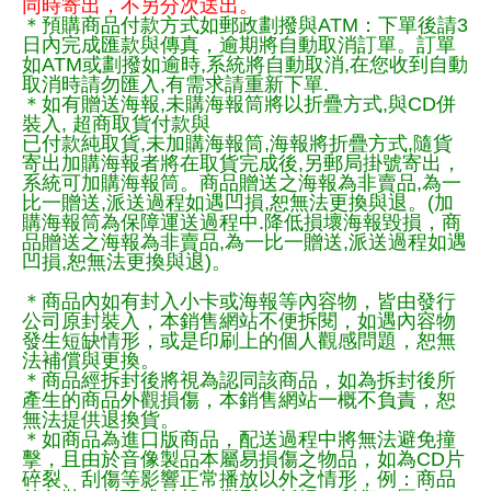
同時寄出，不另分次送出。
＊預購商品付款方式如郵政劃撥與ATM：下單後請3
日內完成匯款與傳真，逾期將自動取消訂單。訂單
如ATM或劃撥如逾時,系統將自動取消,在您收到自動
取消時請勿匯入,有需求請重新下單.
＊如有贈送海報,未購海報筒將以折疊方式,與CD併
裝入, 超商取貨付款與
已付款純取貨,未加購海報筒,海報將折疊方式,隨貨
寄出加購海報者將在取貨完成後,另郵局掛號寄出，
系統可加購海報筒。商品贈送之海報為非賣品,為一
比一贈送,派送過程如遇凹損,恕無法更換與退。(加
購海報筒為保障運送過程中.降低損壞海報毀損，商
品贈送之海報為非賣品,為一比一贈送,派送過程如遇
凹損,恕無法更換與退)。
＊商品內如有封入小卡或海報等內容物，皆由發行
公司原封裝入，本銷售網站不便拆閱，如遇內容物
發生短缺情形，或是印刷上的個人觀感問題，恕無
法補償與更換。
＊商品經拆封後將視為認同該商品，如為拆封後所
產生的商品外觀損傷，本銷售網站一概不負責，恕
無法提供退換貨。
＊如商品為進口版商品，配送過程中將無法避免撞
擊，且由於音像製品本屬易損傷之物品，如為CD片
碎裂、刮傷等影響正常播放以外之情形，例：商品