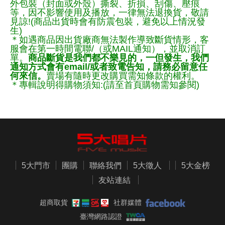
外包裝（封面或外殼）撕裂、折損、刮傷、壓痕
等，因不影響使用及播放，一律無法退換貨，敬請
見諒!(商品出貨時會有防震包裝，避免以上情況發
生)
＊如遇商品因出貨廠商無法製作導致斷貨情形，客
服會在第一時間電聯/（或MAIL通知），並取消訂
單。
商品斷貨是我們都不樂見的，一但發生，我們
通知方式會有email/或者致電告知，請務必留意任
何來信。
賣場有隨時更改購買需知條款的權利。
＊專輯說明得購物須知:(請至首頁購物需知參閱)
5大門市
團購
聯絡我們
5大徵人
5大金榜
友站連結
超商取貨
社群媒體
臺灣網路認證