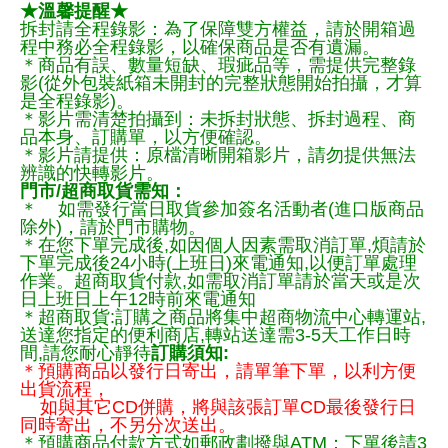
★溫馨提醒★
拆封請全程錄影：為了保障雙方權益，請於開箱過
程中務必全程錄影，以確保商品是否有遺漏。
＊商品有誤、數量短缺、瑕疵品等，需提供完整錄
影(從外包裝紙箱未開封的完整狀態開始拍攝，才算
是全程錄影)。
＊影片需清楚拍攝到：未拆封狀態、拆封過程、商
品本身、訂購單，以方便確認。
＊影片請提供：原檔清晰開箱影片，請勿提供無法
辨識的快轉影片。
門市/超商取貨需知：
＊ 如需發行當日取貨參加簽名活動者(進口版商品
除外)，請於門市購物。
＊在您下單完成後,如因個人因素需取消訂單,煩請於
下單完成後24小時(上班日)來電通知,以便訂單處理
作業。超商取貨付款,如需取消訂單請於當天或是次
日上班日上午12時前來電通知
＊超商取貨:訂購之商品將集中超商物流中心轉運站,
送達您指定的便利商店,轉站送達需3-5天工作日時
間,請您耐心靜待
訂購須知:
＊預購商品以發行日寄出，請單筆下單，以利方便
出貨流程，
如與其它CD併購，將與該張訂單CD最後發行日
同時寄出，不另分次送出。
＊預購商品付款方式如郵政劃撥與ATM：下單後請3