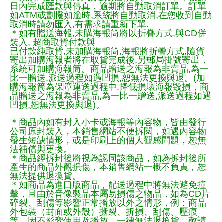
日內完成匯款與傳真，逾期將自動取消訂單。訂單
如ATM或劃撥如逾時,系統將自動取消,在您收到自動
取消時請勿匯入,有需求請重新下單.
＊如有贈送海報,未購海報筒將以折疊方式,與CD併
裝入, 超商取貨付款與
已付款純取貨,未加購海報筒,海報將折疊方式,隨貨
寄出加購海報者將在取貨完成後,另郵局掛號寄出，
系統可加購海報筒。商品贈送之海報為非賣品,為一
比一贈送,派送過程如遇凹損,恕無法更換與退。(加
購海報筒為保障運送過程中.降低損壞海報毀損，商
品贈送之海報為非賣品,為一比一贈送,派送過程如遇
凹損,恕無法更換與退)。
＊商品內如有封入小卡或海報等內容物，皆由發行
公司原封裝入，本銷售網站不便拆閱，如遇內容物
發生短缺情形，或是印刷上的個人觀感問題，恕無
法補償與更換。
＊商品經拆封後將視為認同該商品，如為拆封後所
產生的商品外觀損傷，本銷售網站一概不負責，恕
無法提供退換貨。
＊如商品為進口版商品，配送過程中將無法避免撞
擊，且由於音像製品本屬易損傷之物品，如為CD片
碎裂、刮傷等影響正常播放以外之情形，例：商品
外包裝（封面或外殼）撕裂、折損、刮傷、壓痕
等，因不影響使用及播放，一律無法退換貨，敬請