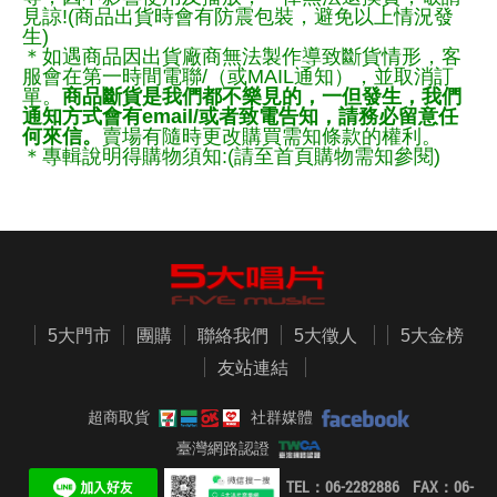
見諒!(商品出貨時會有防震包裝，避免以上情況發
生)
＊如遇商品因出貨廠商無法製作導致斷貨情形，客
服會在第一時間電聯/（或MAIL通知），並取消訂
單。
商品斷貨是我們都不樂見的，一但發生，我們
通知方式會有email/或者致電告知，請務必留意任
何來信。
賣場有隨時更改購買需知條款的權利。
＊專輯說明得購物須知:(請至首頁購物需知參閱)
5大門市
團購
聯絡我們
5大徵人
5大金榜
友站連結
超商取貨
社群媒體
臺灣網路認證
TEL：06-2282886 FAX：06-