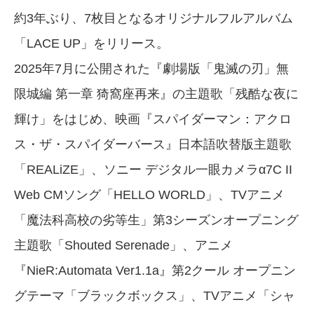
約3年ぶり、7枚目となるオリジナルフルアルバム
「LACE UP」をリリース。
2025年7月に公開された『劇場版「鬼滅の刃」無
限城編 第一章 猗窩座再来』の主題歌「残酷な夜に
輝け」をはじめ、映画『スパイダーマン：アクロ
ス・ザ・スパイダーバース』日本語吹替版主題歌
「REALiZE」、ソニー デジタル一眼カメラα7C II
Web CMソング「HELLO WORLD」、TVアニメ
「魔法科高校の劣等生」第3シーズンオープニング
主題歌「Shouted Serenade」、アニメ
『NieR:Automata Ver1.1a』第2クール オープニン
グテーマ「ブラックボックス」、TVアニメ「シャ