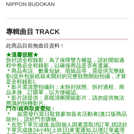
NIPPON BUDOKAN
專輯曲目 TRACK
此商品目前無曲目資料 !
★溫馨提醒★
拆封請全程錄影：為了保障雙方權益，請於開箱過
程中務必全程錄影，以確保商品是否有遺漏。
＊商品有誤、數量短缺、瑕疵品等，需提供完整錄
影(從外包裝紙箱未開封的完整狀態開始拍攝，才算
是全程錄影)。
＊影片需清楚拍攝到：未拆封狀態、拆封過程、商
品本身、訂購單，以方便確認。
＊影片請提供：原檔清晰開箱影片，請勿提供無法
辨識的快轉影片。
門市/超商取貨需知：
＊ 如需發行當日取貨參加簽名活動者(進口版商品
除外)，請於門市購物。
＊在您下單完成後,如因個人因素需取消訂單,煩請於
下單完成後24小時(上班日)來電通知,以便訂單處理