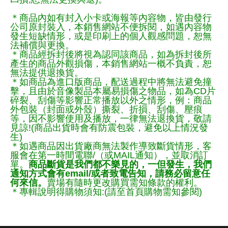
＊商品內如有封入小卡或海報等內容物，皆由發行
公司原封裝入，本銷售網站不便拆閱，如遇內容物
發生短缺情形，或是印刷上的個人觀感問題，恕無
法補償與更換。
＊商品經拆封後將視為認同該商品，如為拆封後所
產生的商品外觀損傷，本銷售網站一概不負責，恕
無法提供退換貨。
＊如商品為進口版商品，配送過程中將無法避免撞
擊，且由於音像製品本屬易損傷之物品，如為CD片
碎裂、刮傷等影響正常播放以外之情形，例：商品
外包裝（封面或外殼）撕裂、折損、刮傷、壓痕
等，因不影響使用及播放，一律無法退換貨，敬請
見諒!(商品出貨時會有防震包裝，避免以上情況發
生)
＊如遇商品因出貨廠商無法製作導致斷貨情形，客
服會在第一時間電聯/（或MAIL通知），並取消訂
單。
商品斷貨是我們都不樂見的，一但發生，我們
通知方式會有email/或者致電告知，請務必留意任
何來信。
賣場有隨時更改購買需知條款的權利。
＊專輯說明得購物須知:(請至首頁購物需知參閱)