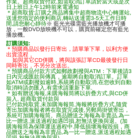
作業。超商取貨付款,如需取消訂單請於當天或是次
日上班日上午12時前來電通知
＊超商取貨:訂購之商品將集中超商物流中心轉運站,
送達您指定的便利商店,轉站送達需3-5天工作日時
間,請您耐心靜待
※ 藍光光碟需藍光播放機才可播
放，一般DVD放映機不可以，購買前確定您有藍光
播放機。
訂購須知:
＊預購商品以發行日寄出，請單筆下單，以利方便
出貨流程，
如與其它CD併購，將與該張訂單CD最後發行日
同時寄出，不另分次送出。
＊預購商品付款方式如郵政劃撥與ATM：下單後請3
日內完成匯款與傳真，逾期將自動取消訂單。訂單
如ATM或劃撥如逾時,系統將自動取消,在您收到自動
取消時請勿匯入,有需求請重新下單.
＊如有贈送海報,未購海報筒將以折疊方式,與CD併
裝入, 超商取貨付款與
已付款純取貨,未加購海報筒,海報將折疊方式,隨貨
寄出加購海報者將在取貨完成後,另郵局掛號寄出，
系統可加購海報筒。商品贈送之海報為非賣品,為一
比一贈送,派送過程如遇凹損,恕無法更換與退。(加
購海報筒為保障運送過程中.降低損壞海報毀損，商
品贈送之海報為非賣品,為一比一贈送,派送過程如遇
凹損,恕無法更換與退)。