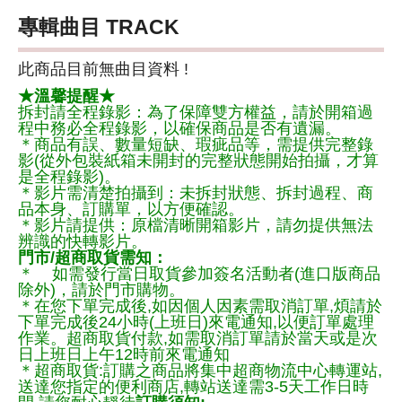
專輯曲目 TRACK
此商品目前無曲目資料 !
★溫馨提醒★
拆封請全程錄影：為了保障雙方權益，請於開箱過
程中務必全程錄影，以確保商品是否有遺漏。
＊商品有誤、數量短缺、瑕疵品等，需提供完整錄
影(從外包裝紙箱未開封的完整狀態開始拍攝，才算
是全程錄影)。
＊影片需清楚拍攝到：未拆封狀態、拆封過程、商
品本身、訂購單，以方便確認。
＊影片請提供：原檔清晰開箱影片，請勿提供無法
辨識的快轉影片。
門市/超商取貨需知：
＊ 如需發行當日取貨參加簽名活動者(進口版商品
除外)，請於門市購物。
＊在您下單完成後,如因個人因素需取消訂單,煩請於
下單完成後24小時(上班日)來電通知,以便訂單處理
作業。超商取貨付款,如需取消訂單請於當天或是次
日上班日上午12時前來電通知
＊超商取貨:訂購之商品將集中超商物流中心轉運站,
送達您指定的便利商店,轉站送達需3-5天工作日時