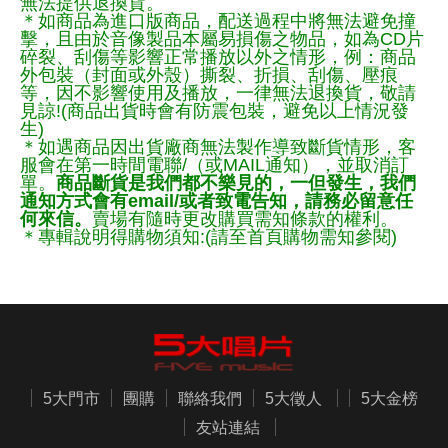
無法提供退換貨。
＊如商品為進口版商品，配送過程中將無法避免撞
擊，且由於音像製品本屬易損傷之物品，如為CD片
碎裂、刮傷等影響正常播放以外之情形，例：商品
外包裝（封面或外殼）撕裂、折損、刮傷、壓痕
等，因不影響使用及播放，一律無法退換貨，敬請
見諒!(商品出貨時會有防震包裝，避免以上情況發
生)
＊如遇商品因出貨廠商無法製作導致斷貨情形，客
服會在第一時間電聯/（或MAIL通知），並取消訂
單。
商品斷貨是我們都不樂見的，一但發生，我們
通知方式會有email/或者致電告知，請務必留意任
何來信。
賣場有隨時更改購買需知條款的權利。
＊專輯說明得購物須知:(請至首頁購物需知參閱)
5大門市
團購
聯絡我們
5大徵人
5大金榜
友站連結