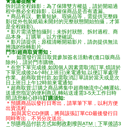
★溫馨提醒★
拆封請全程錄影：為了保障雙方權益，請於開箱過
程中務必全程錄影，以確保商品是否有遺漏。
＊商品有誤、數量短缺、瑕疵品等，需提供完整錄
影(從外包裝紙箱未開封的完整狀態開始拍攝，才算
是全程錄影)。
＊影片需清楚拍攝到：未拆封狀態、拆封過程、商
品本身、訂購單，以方便確認。
＊影片請提供：原檔清晰開箱影片，請勿提供無法
辨識的快轉影片。
門市/超商取貨需知：
＊ 如需發行當日取貨參加簽名活動者(進口版商品
除外)，請於門市購物。
＊在您下單完成後,如因個人因素需取消訂單,煩請於
下單完成後24小時(上班日)來電通知,以便訂單處理
作業。超商取貨付款,如需取消訂單請於當天或是次
日上班日上午12時前來電通知
＊超商取貨:訂購之商品將集中超商物流中心轉運站,
送達您指定的便利商店,轉站送達需3-5天工作日時
間,請您耐心靜待
訂購須知:
＊預購商品以發行日寄出，請單筆下單，以利方便
出貨流程，
如與其它CD併購，將與該張訂單CD最後發行日
同時寄出，不另分次送出。
＊預購商品付款方式如郵政劃撥與ATM：下單後請3