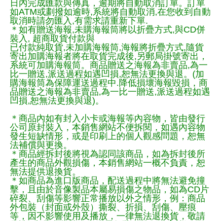
日內完成匯款與傳真，逾期將自動取消訂單。訂單
如ATM或劃撥如逾時,系統將自動取消,在您收到自動
取消時請勿匯入,有需求請重新下單.
＊如有贈送海報,未購海報筒將以折疊方式,與CD併
裝入, 超商取貨付款與
已付款純取貨,未加購海報筒,海報將折疊方式,隨貨
寄出加購海報者將在取貨完成後,另郵局掛號寄出，
系統可加購海報筒。商品贈送之海報為非賣品,為一
比一贈送,派送過程如遇凹損,恕無法更換與退。(加
購海報筒為保障運送過程中.降低損壞海報毀損，商
品贈送之海報為非賣品,為一比一贈送,派送過程如遇
凹損,恕無法更換與退)。
＊商品內如有封入小卡或海報等內容物，皆由發行
公司原封裝入，本銷售網站不便拆閱，如遇內容物
發生短缺情形，或是印刷上的個人觀感問題，恕無
法補償與更換。
＊商品經拆封後將視為認同該商品，如為拆封後所
產生的商品外觀損傷，本銷售網站一概不負責，恕
無法提供退換貨。
＊如商品為進口版商品，配送過程中將無法避免撞
擊，且由於音像製品本屬易損傷之物品，如為CD片
碎裂、刮傷等影響正常播放以外之情形，例：商品
外包裝（封面或外殼）撕裂、折損、刮傷、壓痕
等，因不影響使用及播放，一律無法退換貨，敬請