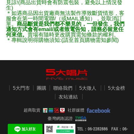
見諒!(商品出貨時會有防震包裝，避免以上情況發
生)
＊如遇商品因出貨廠商無法製作導致斷貨情形，客
服會在第一時間電聯/（或MAIL通知），並取消訂
單。
商品斷貨是我們都不樂見的，一但發生，我們
通知方式會有email/或者致電告知，請務必留意任
何來信。
賣場有隨時更改購買需知條款的權利。
＊專輯說明得購物須知:(請至首頁購物需知參閱)
5大門市
團購
聯絡我們
5大徵人
5大金榜
友站連結
超商取貨
社群媒體
臺灣網路認證
TEL：06-2282886 FAX：06-