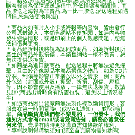
比一贈送,派送過程如遇凹損,恕無法更換與退。(加
購海報筒為保障運送過程中.降低損壞海報毀損，商
品贈送之海報為非賣品,為一比一贈送,派送過程如遇
凹損,恕無法更換與退)。
＊商品內如有封入小卡或海報等內容物，皆由發行
公司原封裝入，本銷售網站不便拆閱，如遇內容物
發生短缺情形，或是印刷上的個人觀感問題，恕無
法補償與更換。
＊商品經拆封後將視為認同該商品，如為拆封後所
產生的商品外觀損傷，本銷售網站一概不負責，恕
無法提供退換貨。
＊如商品為進口版商品，配送過程中將無法避免撞
擊，且由於音像製品本屬易損傷之物品，如為CD片
碎裂、刮傷等影響正常播放以外之情形，例：商品
外包裝（封面或外殼）撕裂、折損、刮傷、壓痕
等，因不影響使用及播放，一律無法退換貨，敬請
見諒!(商品出貨時會有防震包裝，避免以上情況發
生)
＊如遇商品因出貨廠商無法製作導致斷貨情形，客
服會在第一時間電聯/（或MAIL通知），並取消訂
單。
商品斷貨是我們都不樂見的，一但發生，我們
通知方式會有email/或者致電告知，請務必留意任
何來信。
賣場有隨時更改購買需知條款的權利。
＊專輯說明得購物須知:(請至首頁購物需知參閱)