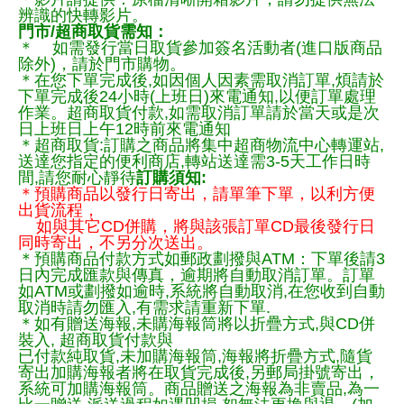
辨識的快轉影片。
門市/超商取貨需知：
＊ 如需發行當日取貨參加簽名活動者(進口版商品
除外)，請於門市購物。
＊在您下單完成後,如因個人因素需取消訂單,煩請於
下單完成後24小時(上班日)來電通知,以便訂單處理
作業。超商取貨付款,如需取消訂單請於當天或是次
日上班日上午12時前來電通知
＊超商取貨:訂購之商品將集中超商物流中心轉運站,
送達您指定的便利商店,轉站送達需3-5天工作日時
間,請您耐心靜待
訂購須知:
＊預購商品以發行日寄出，請單筆下單，以利方便
出貨流程，
如與其它CD併購，將與該張訂單CD最後發行日
同時寄出，不另分次送出。
＊預購商品付款方式如郵政劃撥與ATM：下單後請3
日內完成匯款與傳真，逾期將自動取消訂單。訂單
如ATM或劃撥如逾時,系統將自動取消,在您收到自動
取消時請勿匯入,有需求請重新下單.
＊如有贈送海報,未購海報筒將以折疊方式,與CD併
裝入, 超商取貨付款與
已付款純取貨,未加購海報筒,海報將折疊方式,隨貨
寄出加購海報者將在取貨完成後,另郵局掛號寄出，
系統可加購海報筒。商品贈送之海報為非賣品,為一