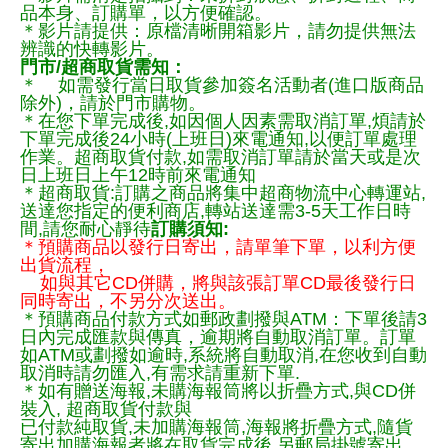
品本身、訂購單，以方便確認。
＊影片請提供：原檔清晰開箱影片，請勿提供無法
辨識的快轉影片。
門市/超商取貨需知：
＊ 如需發行當日取貨參加簽名活動者(進口版商品
除外)，請於門市購物。
＊在您下單完成後,如因個人因素需取消訂單,煩請於
下單完成後24小時(上班日)來電通知,以便訂單處理
作業。超商取貨付款,如需取消訂單請於當天或是次
日上班日上午12時前來電通知
＊超商取貨:訂購之商品將集中超商物流中心轉運站,
送達您指定的便利商店,轉站送達需3-5天工作日時
間,請您耐心靜待
訂購須知:
＊預購商品以發行日寄出，請單筆下單，以利方便
出貨流程，
如與其它CD併購，將與該張訂單CD最後發行日
同時寄出，不另分次送出。
＊預購商品付款方式如郵政劃撥與ATM：下單後請3
日內完成匯款與傳真，逾期將自動取消訂單。訂單
如ATM或劃撥如逾時,系統將自動取消,在您收到自動
取消時請勿匯入,有需求請重新下單.
＊如有贈送海報,未購海報筒將以折疊方式,與CD併
裝入, 超商取貨付款與
已付款純取貨,未加購海報筒,海報將折疊方式,隨貨
寄出加購海報者將在取貨完成後,另郵局掛號寄出，