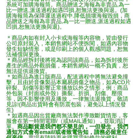
系統可加購海報筒。商品贈送之海報為非賣品,為一
比一贈送,派送過程如遇凹損,恕無法更換與退。(加
購海報筒為保障運送過程中.降低損壞海報毀損，商
品贈送之海報為非賣品,為一比一贈送,派送過程如遇
凹損,恕無法更換與退)。
＊商品內如有封入小卡或海報等內容物，皆由發行
公司原封裝入，本銷售網站不便拆閱，如遇內容物
發生短缺情形，或是印刷上的個人觀感問題，恕無
法補償與更換。
＊商品經拆封後將視為認同該商品，如為拆封後所
產生的商品外觀損傷，本銷售網站一概不負責，恕
無法提供退換貨。
＊如商品為進口版商品，配送過程中將無法避免撞
擊，且由於音像製品本屬易損傷之物品，如為CD片
碎裂、刮傷等影響正常播放以外之情形，例：商品
外包裝（封面或外殼）撕裂、折損、刮傷、壓痕
等，因不影響使用及播放，一律無法退換貨，敬請
見諒!(商品出貨時會有防震包裝，避免以上情況發
生)
＊如遇商品因出貨廠商無法製作導致斷貨情形，客
服會在第一時間電聯/（或MAIL通知），並取消訂
單。
商品斷貨是我們都不樂見的，一但發生，我們
通知方式會有email/或者致電告知，請務必留意任
何來信。
賣場有隨時更改購買需知條款的權利。