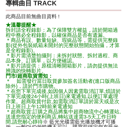
專輯曲目 TRACK
此商品目前無曲目資料 !
★溫馨提醒★
拆封請全程錄影：為了保障雙方權益，請於開箱過
程中務必全程錄影，以確保商品是否有遺漏。
＊商品有誤、數量短缺、瑕疵品等，需提供完整錄
影(從外包裝紙箱未開封的完整狀態開始拍攝，才算
是全程錄影)。
＊影片需清楚拍攝到：未拆封狀態、拆封過程、商
品本身、訂購單，以方便確認。
＊影片請提供：原檔清晰開箱影片，請勿提供無法
辨識的快轉影片。
門市/超商取貨需知：
＊ 如需發行當日取貨參加簽名活動者(進口版商品
除外)，請於門市購物。
＊在您下單完成後,如因個人因素需取消訂單,煩請於
下單完成後24小時(上班日)來電通知,以便訂單處理
作業。超商取貨付款,如需取消訂單請於當天或是次
日上班日上午12時前來電通知
＊超商取貨:訂購之商品將集中超商物流中心轉運站,
送達您指定的便利商店,轉站送達需3-5天工作日時
間,請您耐心靜待
※ 藍光光碟需藍光播放機才可播