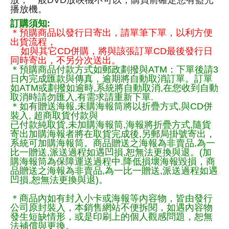
放，一般DVD放映機不可以，購買前確定您有藍光
播放機。
訂購須知:
＊預購商品以發行日寄出，請單筆下單，以利方便
出貨流程，
如與其它CD併購，將與該張訂單CD最後發行日
同時寄出，不另分次送出。
＊預購商品付款方式如郵政劃撥與ATM：下單後請3
日內完成匯款與傳真，逾期將自動取消訂單。訂單
如ATM或劃撥如逾時,系統將自動取消,在您收到自動
取消時請勿匯入,有需求請重新下單.
＊如有贈送海報,未購海報筒將以折疊方式,與CD併
裝入, 超商取貨付款與
已付款純取貨,未加購海報筒,海報將折疊方式,隨貨
寄出加購海報者將在取貨完成後,另郵局掛號寄出，
系統可加購海報筒。商品贈送之海報為非賣品,為一
比一贈送,派送過程如遇凹損,恕無法更換與退。(加
購海報筒為保障運送過程中.降低損壞海報毀損，商
品贈送之海報為非賣品,為一比一贈送,派送過程如遇
凹損,恕無法更換與退)。
＊商品內如有封入小卡或海報等內容物，皆由發行
公司原封裝入，本銷售網站不便拆閱，如遇內容物
發生短缺情形，或是印刷上的個人觀感問題，恕無
法補償與更換。