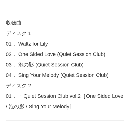
収録曲
ディスク 1
01． Waltz for Lily
02． One Sided Love (Quiet Session Club)
03． 泡の影 (Quiet Session Club)
04． Sing Your Melody (Quiet Session Club)
ディスク 2
01． ・Quiet Session Club vol.2［One Sided Love
/ 泡の影 / Sing Your Melody］