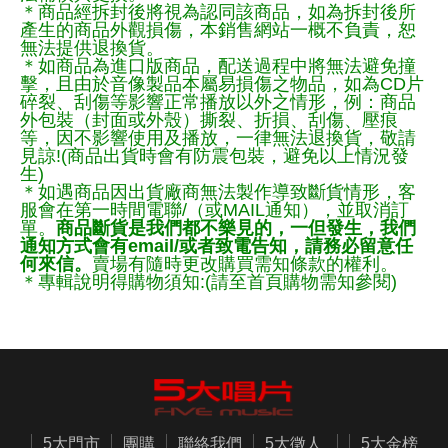
＊商品經拆封後將視為認同該商品，如為拆封後所
產生的商品外觀損傷，本銷售網站一概不負責，恕
無法提供退換貨。
＊如商品為進口版商品，配送過程中將無法避免撞
擊，且由於音像製品本屬易損傷之物品，如為CD片
碎裂、刮傷等影響正常播放以外之情形，例：商品
外包裝（封面或外殼）撕裂、折損、刮傷、壓痕
等，因不影響使用及播放，一律無法退換貨，敬請
見諒!(商品出貨時會有防震包裝，避免以上情況發
生)
＊如遇商品因出貨廠商無法製作導致斷貨情形，客
服會在第一時間電聯/（或MAIL通知），並取消訂
單。
商品斷貨是我們都不樂見的，一但發生，我們
通知方式會有email/或者致電告知，請務必留意任
何來信。
賣場有隨時更改購買需知條款的權利。
＊專輯說明得購物須知:(請至首頁購物需知參閱)
5大門市
團購
聯絡我們
5大徵人
5大金榜