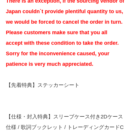
There is an exception, if the sourcing vendor of
Japan couldn`t provide plentiful quantity to us,
we would be forced to cancel the order in turn.
Please customers make sure that you all
accept with these condition to take the order.
Sorry for the inconvenience caused, your
patience is very much appreciated.
【先着特典】ステッカーシート
【仕様・封入特典】スリーブケース付き2Dケース
仕様 / 歌詞ブックレット / トレーディングカードC