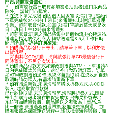
門市/超商取貨需知：
＊ 如需發行當日取貨參加簽名活動者(進口版商品
除外)，請於門市購物。
＊在您下單完成後,如因個人因素需取消訂單,煩請於
下單完成後24小時(上班日)來電通知,以便訂單處理
作業。超商取貨付款,如需取消訂單請於當天或是次
日上班日上午12時前來電通知
＊超商取貨:訂購之商品將集中超商物流中心轉運站,
送達您指定的便利商店,轉站送達需3-5天工作日時
間,請您耐心靜待
訂購須知:
＊預購商品以發行日寄出，請單筆下單，以利方便
出貨流程，
如與其它CD併購，將與該張訂單CD最後發行日
同時寄出，不另分次送出。
＊預購商品付款方式如郵政劃撥與ATM：下單後請3
日內完成匯款與傳真，逾期將自動取消訂單。訂單
如ATM或劃撥如逾時,系統將自動取消,在您收到自動
取消時請勿匯入,有需求請重新下單.
＊如有贈送海報,未購海報筒將以折疊方式,與CD併
裝入, 超商取貨付款與
已付款純取貨,未加購海報筒,海報將折疊方式,隨貨
寄出加購海報者將在取貨完成後,另郵局掛號寄出，
系統可加購海報筒。商品贈送之海報為非賣品,為一
比一贈送,派送過程如遇凹損,恕無法更換與退。(加
購海報筒為保障運送過程中.降低損壞海報毀損，商