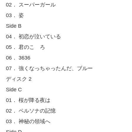
02． スーパーガール
03． 姿
Side B
04． 初恋が泣いている
05． 君のこゝろ
06． 3636
07． 強くなっちゃったんだ、ブルー
ディスク 2
Side C
01． 桜が降る夜は
02． ペルソナの記憶
03． 神秘の領域へ