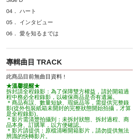
Side D
04． ハート
05． インタビュー
06． 愛を知るまでは
專輯曲目 TRACK
此商品目前無曲目資料 !
★溫馨提醒★
拆封請全程錄影：為了保障雙方權益，請於開箱過
程中務必全程錄影，以確保商品是否有遺漏。
＊商品有誤、數量短缺、瑕疵品等，需提供完整錄
影(從外包裝紙箱未開封的完整狀態開始拍攝，才算
是全程錄影)。
＊影片需清楚拍攝到：未拆封狀態、拆封過程、商
品本身、訂購單，以方便確認。
＊影片請提供：原檔清晰開箱影片，請勿提供無法
辨識的快轉影片。