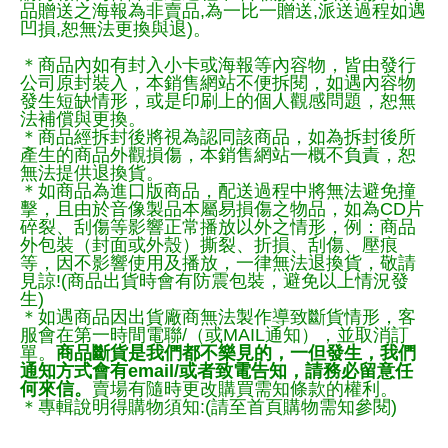
品贈送之海報為非賣品,為一比一贈送,派送過程如遇
凹損,恕無法更換與退)。
＊商品內如有封入小卡或海報等內容物，皆由發行
公司原封裝入，本銷售網站不便拆閱，如遇內容物
發生短缺情形，或是印刷上的個人觀感問題，恕無
法補償與更換。
＊商品經拆封後將視為認同該商品，如為拆封後所
產生的商品外觀損傷，本銷售網站一概不負責，恕
無法提供退換貨。
＊如商品為進口版商品，配送過程中將無法避免撞
擊，且由於音像製品本屬易損傷之物品，如為CD片
碎裂、刮傷等影響正常播放以外之情形，例：商品
外包裝（封面或外殼）撕裂、折損、刮傷、壓痕
等，因不影響使用及播放，一律無法退換貨，敬請
見諒!(商品出貨時會有防震包裝，避免以上情況發
生)
＊如遇商品因出貨廠商無法製作導致斷貨情形，客
服會在第一時間電聯/（或MAIL通知），並取消訂
單。
商品斷貨是我們都不樂見的，一但發生，我們
通知方式會有email/或者致電告知，請務必留意任
何來信。
賣場有隨時更改購買需知條款的權利。
＊專輯說明得購物須知:(請至首頁購物需知參閱)