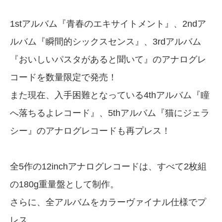
1stアルバム『青春のエキサイトメント』、2ndア
ルバム『瞬間的シックスセンス』、3rdアルバム
『おいしいパスタがあると聞いて』のアナログレ
コードを数量限定で発売！
また現在、入手困難となっている4thアルバム『瞳
へ落ちるよレコード』、5thアルバム『猫にジェラ
シー』のアナログレコードも再プレス！
全5作の12inchアナログレコードは、すべて2枚組
の180g重量盤として制作。
さらに、全アルバムをカラーヴァイナル仕様でプ
レス。