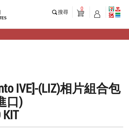
0
知
搜尋
TES
 into IVE]-(LIZ)相片組合包
進口)
 KIT