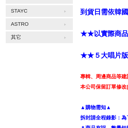
STAYC
到貨日需依韓
ASTRO
★★以實際商
其它
★★５大唱片
專輯、周邊商品等建
本公司保留訂單修改(
▲購物需知▲
拆封請全程錄影：為