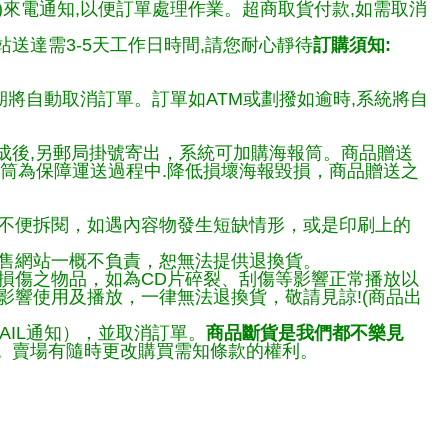
)來電通知,以便訂單處理作業。超商取貨付款,如需取消
送達需3-5天工作日時間,請您耐心靜待
訂購須知:
期將自動取消訂單。訂單如ATM或劃撥如逾時,系統將自
完成後,另郵局掛號寄出，系統可加購海報筒。商品贈送
報筒為保障運送過程中.降低損壞海報毀損，商品贈送之
不便拆閱，如遇內容物發生短缺情形，或是印刷上的
售網站一概不負責，恕無法提供退換貨。
損傷之物品，如為CD片碎裂、刮傷等影響正常播放以
響使用及播放，一律無法退換貨，敬請見諒!(商品出
AIL通知），並取消訂單。
商品斷貨是我們都不樂見
。
賣場有隨時更改購買需知條款的權利。