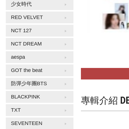
少女時代
RED VELVET
NCT 127
NCT DREAM
aespa
GOT the beat
防彈少年團BTS
BLACKPINK
專輯介紹
D
TXT
SEVENTEEN