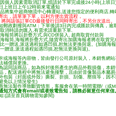
因個人因素需取消訂單,煩請於下單完成後24小時(上班日
日上班日上午12時前來電通知
品將集中超商物流中心轉運站,送達您指定的便利商店,轉站
寄出，請單筆下單，以利方便出貨流程，
將與該張訂單CD最後發行日同時寄出，不另分次送出。
如郵政劃撥與ATM：下單後請3日內完成匯款與傳真，逾
取消時請勿匯入,有需求請重新下單.
海報筒將以折疊方式,與CD併裝入, 超商取貨付款與
購海報筒,海報將折疊方式,隨貨寄出加購海報者將在取貨
一比一贈送,派送過程如遇凹損,恕無法更換與退。(加購海
一贈送,派送過程如遇凹損,恕無法更換與退)。
卡或海報等內容物，皆由發行公司原封裝入，本銷售網站
法補償與更換。
為認同該商品，如為拆封後所產生的商品外觀損傷，本銷
品，配送過程中將無法避免撞擊，且由於音像製品本屬易
外包裝（封面或外殼）撕裂、折損、刮傷、壓痕等，因不影
避免以上情況發生)
商無法製作導致斷貨情形，客服會在第一時間電聯/（或M
知方式會有email/或者致電告知，請務必留意任何來信
:(請至首頁購物需知參閱)