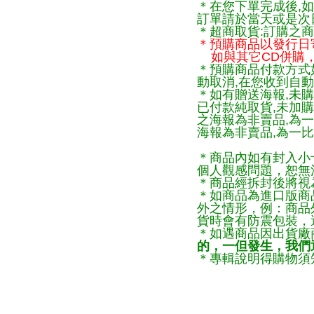
＊在您下單完成後,如
訂單請於當天或是次
＊超商取貨:訂購之商
＊預購商品以發行日
如與其它CD併購，
＊預購商品付款方式
動取消,在您收到自動
＊如有贈送海報,未購
已付款純取貨,未加
之海報為非賣品,為
海報為非賣品,為一比
＊商品內如有封入小
個人觀感問題，恕無
＊商品經拆封後將視
＊如商品為進口版商
外之情形，例：商品
貨時會有防震包裝，
＊如遇商品因出貨廠
的，一但發生，我們通
＊專輯說明得購物須知