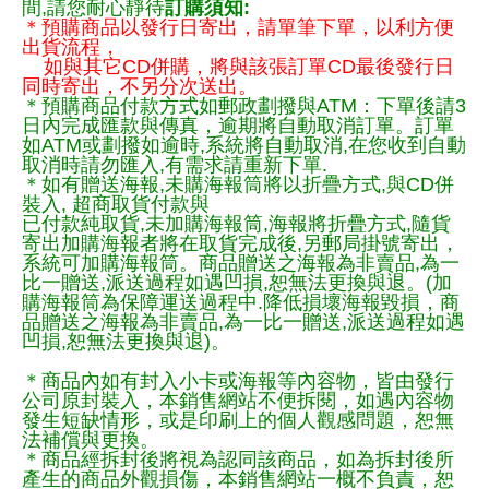
間,請您耐心靜待
訂購須知:
＊預購商品以發行日寄出，請單筆下單，以利方便
出貨流程，
如與其它CD併購，將與該張訂單CD最後發行日
同時寄出，不另分次送出。
＊預購商品付款方式如郵政劃撥與ATM：下單後請3
日內完成匯款與傳真，逾期將自動取消訂單。訂單
如ATM或劃撥如逾時,系統將自動取消,在您收到自動
取消時請勿匯入,有需求請重新下單.
＊如有贈送海報,未購海報筒將以折疊方式,與CD併
裝入, 超商取貨付款與
已付款純取貨,未加購海報筒,海報將折疊方式,隨貨
寄出加購海報者將在取貨完成後,另郵局掛號寄出，
系統可加購海報筒。商品贈送之海報為非賣品,為一
比一贈送,派送過程如遇凹損,恕無法更換與退。(加
購海報筒為保障運送過程中.降低損壞海報毀損，商
品贈送之海報為非賣品,為一比一贈送,派送過程如遇
凹損,恕無法更換與退)。
＊商品內如有封入小卡或海報等內容物，皆由發行
公司原封裝入，本銷售網站不便拆閱，如遇內容物
發生短缺情形，或是印刷上的個人觀感問題，恕無
法補償與更換。
＊商品經拆封後將視為認同該商品，如為拆封後所
產生的商品外觀損傷，本銷售網站一概不負責，恕