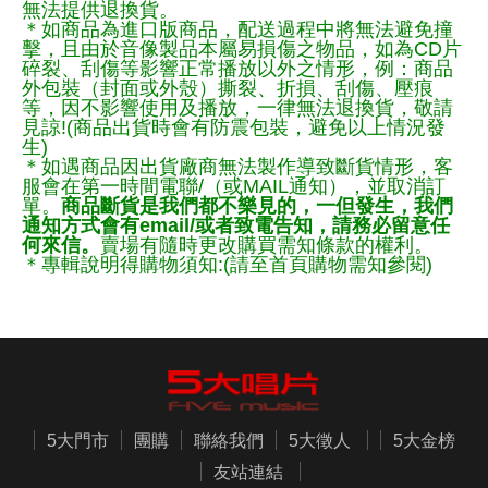
無法提供退換貨。
＊如商品為進口版商品，配送過程中將無法避免撞
擊，且由於音像製品本屬易損傷之物品，如為CD片
碎裂、刮傷等影響正常播放以外之情形，例：商品
外包裝（封面或外殼）撕裂、折損、刮傷、壓痕
等，因不影響使用及播放，一律無法退換貨，敬請
見諒!(商品出貨時會有防震包裝，避免以上情況發
生)
＊如遇商品因出貨廠商無法製作導致斷貨情形，客
服會在第一時間電聯/（或MAIL通知），並取消訂
單。
商品斷貨是我們都不樂見的，一但發生，我們
通知方式會有email/或者致電告知，請務必留意任
何來信。
賣場有隨時更改購買需知條款的權利。
＊專輯說明得購物須知:(請至首頁購物需知參閱)
5大門市
團購
聯絡我們
5大徵人
5大金榜
友站連結