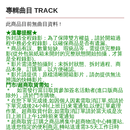
專輯曲目 TRACK
此商品目前無曲目資料 !
★溫馨提醒★
拆封請全程錄影：為了保障雙方權益，請於開箱過
程中務必全程錄影，以確保商品是否有遺漏。
＊商品有誤、數量短缺、瑕疵品等，需提供完整錄
影(從外包裝紙箱未開封的完整狀態開始拍攝，才算
是全程錄影)。
＊影片需清楚拍攝到：未拆封狀態、拆封過程、商
品本身、訂購單，以方便確認。
＊影片請提供：原檔清晰開箱影片，請勿提供無法
辨識的快轉影片。
門市/超商取貨需知：
＊ 如需發行當日取貨參加簽名活動者(進口版商品
除外)，請於門市購物。
＊在您下單完成後,如因個人因素需取消訂單,煩請於
下單完成後24小時(上班日)來電通知,以便訂單處理
作業。超商取貨付款,如需取消訂單請於當天或是次
日上班日上午12時前來電通知
＊超商取貨:訂購之商品將集中超商物流中心轉運站,
送達您指定的便利商店,轉站送達需3-5天工作日時