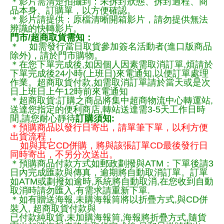
＊影片需清楚拍攝到：未拆封狀態、拆封過程、商
品本身、訂購單，以方便確認。
＊影片請提供：原檔清晰開箱影片，請勿提供無法
辨識的快轉影片。
門市/超商取貨需知：
＊ 如需發行當日取貨參加簽名活動者(進口版商品
除外)，請於門市購物。
＊在您下單完成後,如因個人因素需取消訂單,煩請於
下單完成後24小時(上班日)來電通知,以便訂單處理
作業。超商取貨付款,如需取消訂單請於當天或是次
日上班日上午12時前來電通知
＊超商取貨:訂購之商品將集中超商物流中心轉運站,
送達您指定的便利商店,轉站送達需3-5天工作日時
間,請您耐心靜待
訂購須知:
＊預購商品以發行日寄出，請單筆下單，以利方便
出貨流程，
如與其它CD併購，將與該張訂單CD最後發行日
同時寄出，不另分次送出。
＊預購商品付款方式如郵政劃撥與ATM：下單後請3
日內完成匯款與傳真，逾期將自動取消訂單。訂單
如ATM或劃撥如逾時,系統將自動取消,在您收到自動
取消時請勿匯入,有需求請重新下單.
＊如有贈送海報,未購海報筒將以折疊方式,與CD併
裝入, 超商取貨付款與
已付款純取貨,未加購海報筒,海報將折疊方式,隨貨