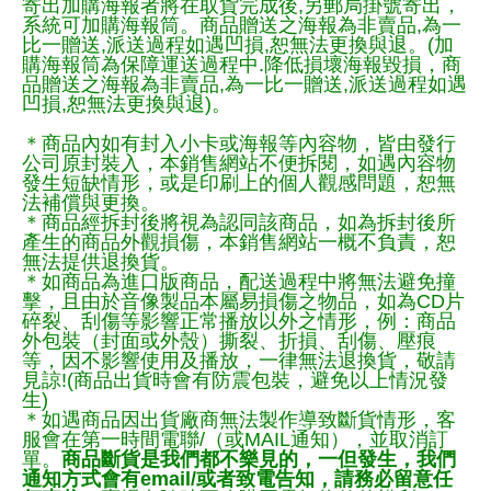
寄出加購海報者將在取貨完成後,另郵局掛號寄出，
系統可加購海報筒。商品贈送之海報為非賣品,為一
比一贈送,派送過程如遇凹損,恕無法更換與退。(加
購海報筒為保障運送過程中.降低損壞海報毀損，商
品贈送之海報為非賣品,為一比一贈送,派送過程如遇
凹損,恕無法更換與退)。
＊商品內如有封入小卡或海報等內容物，皆由發行
公司原封裝入，本銷售網站不便拆閱，如遇內容物
發生短缺情形，或是印刷上的個人觀感問題，恕無
法補償與更換。
＊商品經拆封後將視為認同該商品，如為拆封後所
產生的商品外觀損傷，本銷售網站一概不負責，恕
無法提供退換貨。
＊如商品為進口版商品，配送過程中將無法避免撞
擊，且由於音像製品本屬易損傷之物品，如為CD片
碎裂、刮傷等影響正常播放以外之情形，例：商品
外包裝（封面或外殼）撕裂、折損、刮傷、壓痕
等，因不影響使用及播放，一律無法退換貨，敬請
見諒!(商品出貨時會有防震包裝，避免以上情況發
生)
＊如遇商品因出貨廠商無法製作導致斷貨情形，客
服會在第一時間電聯/（或MAIL通知），並取消訂
單。
商品斷貨是我們都不樂見的，一但發生，我們
通知方式會有email/或者致電告知，請務必留意任