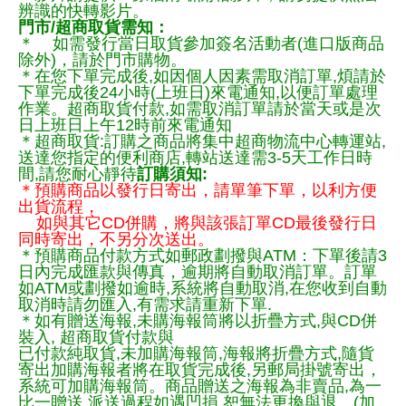
辨識的快轉影片。
門市/超商取貨需知：
＊ 如需發行當日取貨參加簽名活動者(進口版商品
除外)，請於門市購物。
＊在您下單完成後,如因個人因素需取消訂單,煩請於
下單完成後24小時(上班日)來電通知,以便訂單處理
作業。超商取貨付款,如需取消訂單請於當天或是次
日上班日上午12時前來電通知
＊超商取貨:訂購之商品將集中超商物流中心轉運站,
送達您指定的便利商店,轉站送達需3-5天工作日時
間,請您耐心靜待
訂購須知:
＊預購商品以發行日寄出，請單筆下單，以利方便
出貨流程，
如與其它CD併購，將與該張訂單CD最後發行日
同時寄出，不另分次送出。
＊預購商品付款方式如郵政劃撥與ATM：下單後請3
日內完成匯款與傳真，逾期將自動取消訂單。訂單
如ATM或劃撥如逾時,系統將自動取消,在您收到自動
取消時請勿匯入,有需求請重新下單.
＊如有贈送海報,未購海報筒將以折疊方式,與CD併
裝入, 超商取貨付款與
已付款純取貨,未加購海報筒,海報將折疊方式,隨貨
寄出加購海報者將在取貨完成後,另郵局掛號寄出，
系統可加購海報筒。商品贈送之海報為非賣品,為一
比一贈送,派送過程如遇凹損,恕無法更換與退。(加