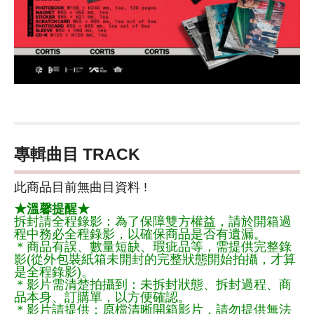
專輯曲目 TRACK
此商品目前無曲目資料 !
★溫馨提醒★
拆封請全程錄影：為了保障雙方權益，請於開箱過
程中務必全程錄影，以確保商品是否有遺漏。
＊商品有誤、數量短缺、瑕疵品等，需提供完整錄
影(從外包裝紙箱未開封的完整狀態開始拍攝，才算
是全程錄影)。
＊影片需清楚拍攝到：未拆封狀態、拆封過程、商
品本身、訂購單，以方便確認。
＊影片請提供：原檔清晰開箱影片，請勿提供無法