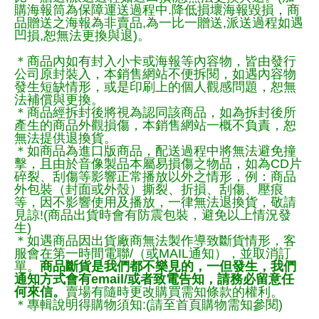
購海報筒為保障運送過程中.降低損壞海報毀損，商
品贈送之海報為非賣品,為一比一贈送,派送過程如遇
凹損,恕無法更換與退)。
＊商品內如有封入小卡或海報等內容物，皆由發行
公司原封裝入，本銷售網站不便拆閱，如遇內容物
發生短缺情形，或是印刷上的個人觀感問題，恕無
法補償與更換。
＊商品經拆封後將視為認同該商品，如為拆封後所
產生的商品外觀損傷，本銷售網站一概不負責，恕
無法提供退換貨。
＊如商品為進口版商品，配送過程中將無法避免撞
擊，且由於音像製品本屬易損傷之物品，如為CD片
碎裂、刮傷等影響正常播放以外之情形，例：商品
外包裝（封面或外殼）撕裂、折損、刮傷、壓痕
等，因不影響使用及播放，一律無法退換貨，敬請
見諒!(商品出貨時會有防震包裝，避免以上情況發
生)
＊如遇商品因出貨廠商無法製作導致斷貨情形，客
服會在第一時間電聯/（或MAIL通知），並取消訂
單。
商品斷貨是我們都不樂見的，一但發生，我們
通知方式會有email/或者致電告知，請務必留意任
何來信。
賣場有隨時更改購買需知條款的權利。
＊專輯說明得購物須知:(請至首頁購物需知參閱)