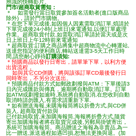
辨識的快轉影片。
門市/超商取貨需知：
＊ 如需發行當日取貨參加簽名活動者(進口版商品
除外)，請於門市購物。
＊在您下單完成後,如因個人因素需取消訂單,煩請於
下單完成後24小時(上班日)來電通知,以便訂單處理
作業。超商取貨付款,如需取消訂單請於當天或是次
日上班日上午12時前來電通知
＊超商取貨:訂購之商品將集中超商物流中心轉運站,
送達您指定的便利商店,轉站送達需3-5天工作日時
間,請您耐心靜待
訂購須知:
＊預購商品以發行日寄出，請單筆下單，以利方便
出貨流程，
如與其它CD併購，將與該張訂單CD最後發行日
同時寄出，不另分次送出。
＊預購商品付款方式如郵政劃撥與ATM：下單後請3
日內完成匯款與傳真，逾期將自動取消訂單。訂單
如ATM或劃撥如逾時,系統將自動取消,在您收到自動
取消時請勿匯入,有需求請重新下單.
＊如有贈送海報,未購海報筒將以折疊方式,與CD併
裝入, 超商取貨付款與
已付款純取貨,未加購海報筒,海報將折疊方式,隨貨
寄出加購海報者將在取貨完成後,另郵局掛號寄出，
系統可加購海報筒。商品贈送之海報為非賣品,為一
比一贈送,派送過程如遇凹損,恕無法更換與退。(加