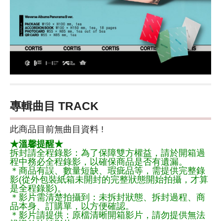
專輯曲目 TRACK
此商品目前無曲目資料 !
★溫馨提醒★
拆封請全程錄影：為了保障雙方權益，請於開箱過
程中務必全程錄影，以確保商品是否有遺漏。
＊商品有誤、數量短缺、瑕疵品等，需提供完整錄
影(從外包裝紙箱未開封的完整狀態開始拍攝，才算
是全程錄影)。
＊影片需清楚拍攝到：未拆封狀態、拆封過程、商
品本身、訂購單，以方便確認。
＊影片請提供：原檔清晰開箱影片，請勿提供無法