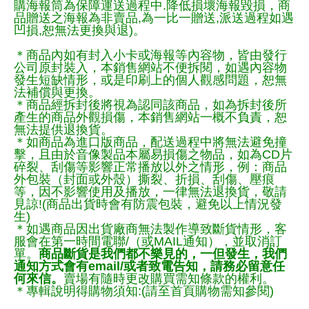
購海報筒為保障運送過程中.降低損壞海報毀損，商
品贈送之海報為非賣品,為一比一贈送,派送過程如遇
凹損,恕無法更換與退)。
＊商品內如有封入小卡或海報等內容物，皆由發行
公司原封裝入，本銷售網站不便拆閱，如遇內容物
發生短缺情形，或是印刷上的個人觀感問題，恕無
法補償與更換。
＊商品經拆封後將視為認同該商品，如為拆封後所
產生的商品外觀損傷，本銷售網站一概不負責，恕
無法提供退換貨。
＊如商品為進口版商品，配送過程中將無法避免撞
擊，且由於音像製品本屬易損傷之物品，如為CD片
碎裂、刮傷等影響正常播放以外之情形，例：商品
外包裝（封面或外殼）撕裂、折損、刮傷、壓痕
等，因不影響使用及播放，一律無法退換貨，敬請
見諒!(商品出貨時會有防震包裝，避免以上情況發
生)
＊如遇商品因出貨廠商無法製作導致斷貨情形，客
服會在第一時間電聯/（或MAIL通知），並取消訂
單。
商品斷貨是我們都不樂見的，一但發生，我們
通知方式會有email/或者致電告知，請務必留意任
何來信。
賣場有隨時更改購買需知條款的權利。
＊專輯說明得購物須知:(請至首頁購物需知參閱)