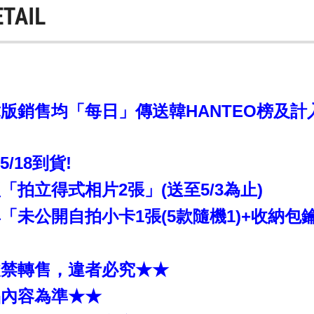
ETAIL
銷售均「每日」傳送韓HANTEO榜及計入CI
~5/18到貨!
拍立得式相片2張」(送至5/3為止)
未公開自拍小卡1張(5款隨機1)+收納包鑰匙
嚴禁轉售，違者必究★★
品內容為準★★