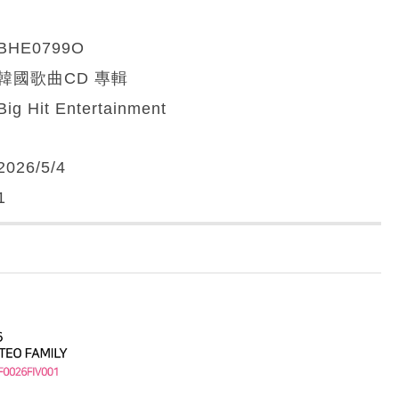
BHE0799O
韓國歌曲CD 專輯
Big Hit Entertainment
2026/5/4
1