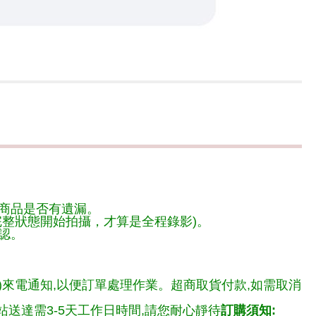
商品是否有遺漏。
整狀態開始拍攝，才算是全程錄影)。
認。
)來電通知,以便訂單處理作業。超商取貨付款,如需取消
送達需3-5天工作日時間,請您耐心靜待
訂購須知: