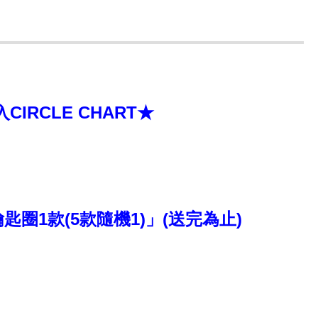
RCLE CHART★
圈1款(5款隨機1)」(送完為止)