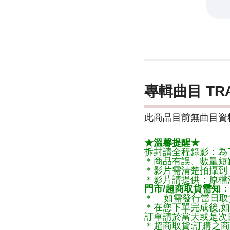
專輯曲目 TR
此商品目前無曲目資料
★溫馨提醒★
拆封請全程錄影：為
＊商品有誤、數量短
＊影片需清楚拍攝到
＊影片請提供：原檔
門市/超商取貨需知：
＊ 如需發行當日取
＊在您下單完成後,如
訂單請於當天或是次
＊超商取貨:訂購之商