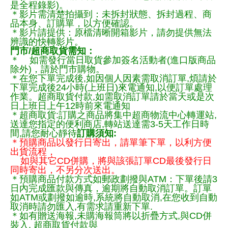
是全程錄影)。
＊影片需清楚拍攝到：未拆封狀態、拆封過程、商
品本身、訂購單，以方便確認。
＊影片請提供：原檔清晰開箱影片，請勿提供無法
辨識的快轉影片。
門市/超商取貨需知：
＊ 如需發行當日取貨參加簽名活動者(進口版商品
除外)，請於門市購物。
＊在您下單完成後,如因個人因素需取消訂單,煩請於
下單完成後24小時(上班日)來電通知,以便訂單處理
作業。超商取貨付款,如需取消訂單請於當天或是次
日上班日上午12時前來電通知
＊超商取貨:訂購之商品將集中超商物流中心轉運站,
送達您指定的便利商店,轉站送達需3-5天工作日時
間,請您耐心靜待
訂購須知:
＊預購商品以發行日寄出，請單筆下單，以利方便
出貨流程，
如與其它CD併購，將與該張訂單CD最後發行日
同時寄出，不另分次送出。
＊預購商品付款方式如郵政劃撥與ATM：下單後請3
日內完成匯款與傳真，逾期將自動取消訂單。訂單
如ATM或劃撥如逾時,系統將自動取消,在您收到自動
取消時請勿匯入,有需求請重新下單.
＊如有贈送海報,未購海報筒將以折疊方式,與CD併
裝入, 超商取貨付款與