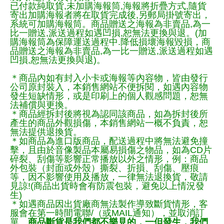
已付款純取貨,未加購海報筒,海報將折疊方式,隨貨
寄出加購海報者將在取貨完成後,另郵局掛號寄出，
系統可加購海報筒。商品贈送之海報為非賣品,為一
比一贈送,派送過程如遇凹損,恕無法更換與退。(加
購海報筒為保障運送過程中.降低損壞海報毀損，商
品贈送之海報為非賣品,為一比一贈送,派送過程如遇
凹損,恕無法更換與退)。
＊商品內如有封入小卡或海報等內容物，皆由發行
公司原封裝入，本銷售網站不便拆閱，如遇內容物
發生短缺情形，或是印刷上的個人觀感問題，恕無
法補償與更換。
＊商品經拆封後將視為認同該商品，如為拆封後所
產生的商品外觀損傷，本銷售網站一概不負責，恕
無法提供退換貨。
＊如商品為進口版商品，配送過程中將無法避免撞
擊，且由於音像製品本屬易損傷之物品，如為CD片
碎裂、刮傷等影響正常播放以外之情形，例：商品
外包裝（封面或外殼）撕裂、折損、刮傷、壓痕
等，因不影響使用及播放，一律無法退換貨，敬請
見諒!(商品出貨時會有防震包裝，避免以上情況發
生)
＊如遇商品因出貨廠商無法製作導致斷貨情形，客
服會在第一時間電聯/（或MAIL通知），並取消訂
單。
商品斷貨是我們都不樂見的，一但發生，我們