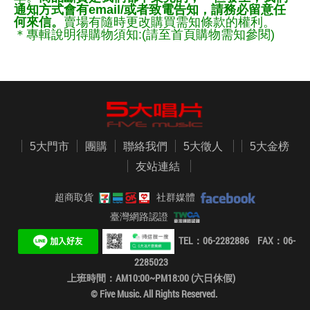
通知方式會有email/或者致電告知，請務必留意任
何來信。
賣場有隨時更改購買需知條款的權利。
＊專輯說明得購物須知:(請至首頁購物需知參閱)
5大門市
團購
聯絡我們
5大徵人
5大金榜
友站連結
超商取貨
社群媒體
臺灣網路認證
TEL：06-2282886 FAX：06-
2285023
上班時間：AM10:00~PM18:00 (六日休假)
© Five Music. All Rights Reserved.