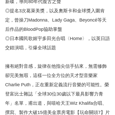
新碟，導向80年代復古之聲
◎提名3次葛萊美獎，以及奧斯卡和金球獎入圍肯
定，曾操刀Madonna、Lady Gaga、Beyoncé等天
后作品的BloodPop協助掌盤
◎日本國民歌姬宇多田光合唱〈Home〉，以英日語
交錯演唱，引爆全球話題
擁有絕對音感，旋律在他指尖信手拈來，無需修飾
卻完美無瑕，這樣一位全方位的天才型音樂家
Charlie Puth，正在重新定義流行音樂的可能性。榮
登富比士雜誌「全球30位30歲以下最具影響力青
年」名單，甫出道，與嘻哈天王Wiz Khalifa合唱、
撰寫、製作大破15億美金票房電影【玩命關頭7】片