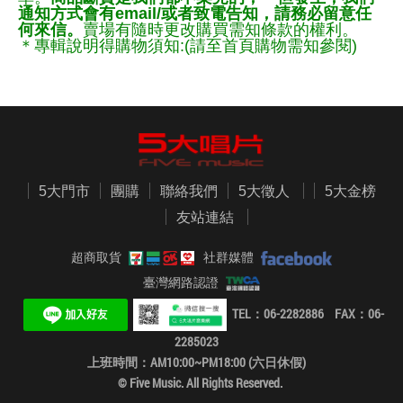
通知方式會有email/或者致電告知，請務必留意任
何來信。
賣場有隨時更改購買需知條款的權利。
＊專輯說明得購物須知:(請至首頁購物需知參閱)
5大門市
團購
聯絡我們
5大徵人
5大金榜
友站連結
超商取貨
社群媒體
臺灣網路認證
TEL：06-2282886 FAX：06-
2285023
上班時間：AM10:00~PM18:00 (六日休假)
© Five Music. All Rights Reserved.