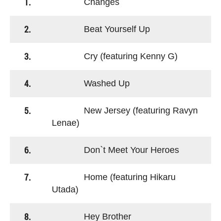
1.
Changes
2.
Beat Yourself Up
3.
Cry (featuring Kenny G)
4.
Washed Up
5.
New Jersey (featuring Ravyn
Lenae)
6.
Don`t Meet Your Heroes
7.
Home (featuring Hikaru
Utada)
8.
Hey Brother