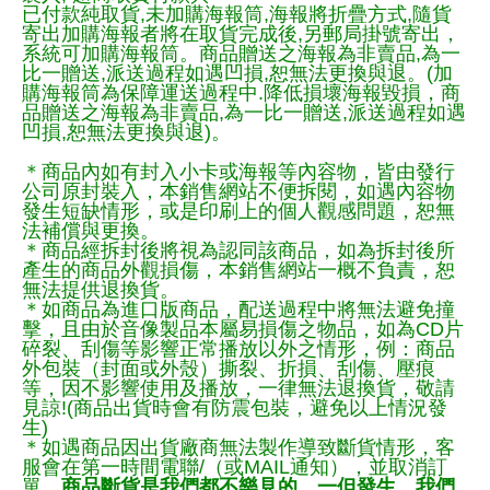
已付款純取貨,未加購海報筒,海報將折疊方式,隨貨
寄出加購海報者將在取貨完成後,另郵局掛號寄出，
系統可加購海報筒。商品贈送之海報為非賣品,為一
比一贈送,派送過程如遇凹損,恕無法更換與退。(加
購海報筒為保障運送過程中.降低損壞海報毀損，商
品贈送之海報為非賣品,為一比一贈送,派送過程如遇
凹損,恕無法更換與退)。
＊商品內如有封入小卡或海報等內容物，皆由發行
公司原封裝入，本銷售網站不便拆閱，如遇內容物
發生短缺情形，或是印刷上的個人觀感問題，恕無
法補償與更換。
＊商品經拆封後將視為認同該商品，如為拆封後所
產生的商品外觀損傷，本銷售網站一概不負責，恕
無法提供退換貨。
＊如商品為進口版商品，配送過程中將無法避免撞
擊，且由於音像製品本屬易損傷之物品，如為CD片
碎裂、刮傷等影響正常播放以外之情形，例：商品
外包裝（封面或外殼）撕裂、折損、刮傷、壓痕
等，因不影響使用及播放，一律無法退換貨，敬請
見諒!(商品出貨時會有防震包裝，避免以上情況發
生)
＊如遇商品因出貨廠商無法製作導致斷貨情形，客
服會在第一時間電聯/（或MAIL通知），並取消訂
單。
商品斷貨是我們都不樂見的，一但發生，我們