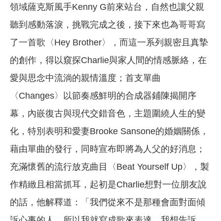
領域薩克斯風手Kenny G前來站台，自然也讓父親
聽到感動落淚，挑戰完成之後，接下來也為哥哥寫
了一首歌〈Hey Brother〉，而這一系列親密且真摯
的創作，得以窺探Charlie與家人間的情感脈絡，在
愛與思念中流淌的親情溫度；首支單曲
〈Changes〉以節奏感鮮明的合成器鋪陳揭開序
幕，內嵌復古與現代交錯音色，主題圍繞人生的變
化，特別表明和愛妻Brooke Sansone的婚姻關係，
藉由單曲的發行，同時宣布即將為人父的好消息；
充滿懷舊的流行放克曲目〈Beat Yourself Up〉，製
作精緻且相當抓耳，起初是Charlie想對一位朋友說
的話，他解釋道：「我們從來不是那種會面對面傾
訴心事的人，所以我就寫成歌來表達。我想告訴