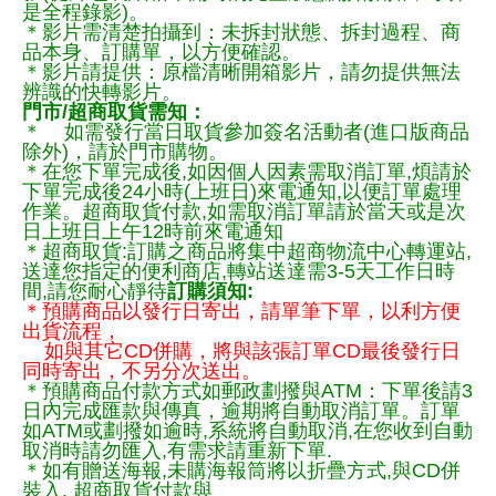
是全程錄影)。
＊影片需清楚拍攝到：未拆封狀態、拆封過程、商
品本身、訂購單，以方便確認。
＊影片請提供：原檔清晰開箱影片，請勿提供無法
辨識的快轉影片。
門市/超商取貨需知：
＊ 如需發行當日取貨參加簽名活動者(進口版商品
除外)，請於門市購物。
＊在您下單完成後,如因個人因素需取消訂單,煩請於
下單完成後24小時(上班日)來電通知,以便訂單處理
作業。超商取貨付款,如需取消訂單請於當天或是次
日上班日上午12時前來電通知
＊超商取貨:訂購之商品將集中超商物流中心轉運站,
送達您指定的便利商店,轉站送達需3-5天工作日時
間,請您耐心靜待
訂購須知:
＊預購商品以發行日寄出，請單筆下單，以利方便
出貨流程，
如與其它CD併購，將與該張訂單CD最後發行日
同時寄出，不另分次送出。
＊預購商品付款方式如郵政劃撥與ATM：下單後請3
日內完成匯款與傳真，逾期將自動取消訂單。訂單
如ATM或劃撥如逾時,系統將自動取消,在您收到自動
取消時請勿匯入,有需求請重新下單.
＊如有贈送海報,未購海報筒將以折疊方式,與CD併
裝入, 超商取貨付款與