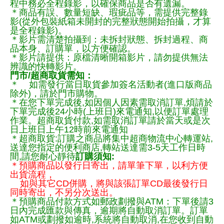
程中務必全程錄影，以確保商品是否有遺漏。
＊商品有誤、數量短缺、瑕疵品等，需提供完整錄
影(從外包裝紙箱未開封的完整狀態開始拍攝，才算
是全程錄影)。
＊影片需清楚拍攝到：未拆封狀態、拆封過程、商
品本身、訂購單，以方便確認。
＊影片請提供：原檔清晰開箱影片，請勿提供無法
辨識的快轉影片。
門市/超商取貨需知：
＊ 如需發行當日取貨參加簽名活動者(進口版商品
除外)，請於門市購物。
＊在您下單完成後,如因個人因素需取消訂單,煩請於
下單完成後24小時(上班日)來電通知,以便訂單處理
作業。超商取貨付款,如需取消訂單請於當天或是次
日上班日上午12時前來電通知
＊超商取貨:訂購之商品將集中超商物流中心轉運站,
送達您指定的便利商店,轉站送達需3-5天工作日時
間,請您耐心靜待
訂購須知:
＊預購商品以發行日寄出，請單筆下單，以利方便
出貨流程，
如與其它CD併購，將與該張訂單CD最後發行日
同時寄出，不另分次送出。
＊預購商品付款方式如郵政劃撥與ATM：下單後請3
日內完成匯款與傳真，逾期將自動取消訂單。訂單
如ATM或劃撥如逾時,系統將自動取消,在您收到自動