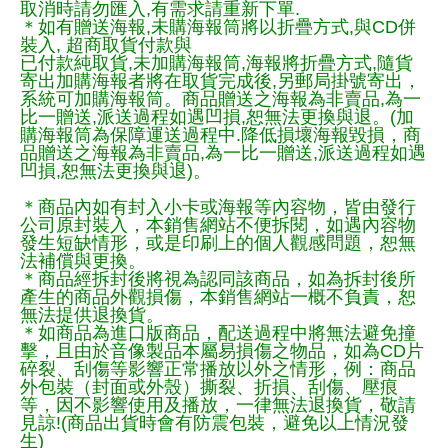
取消時請勿匯入,有需求請重新下單.
＊如有贈送海報,未購海報筒將以折疊方式,與CD併
裝入, 超商取貨付款與
已付款純取貨,未加購海報筒,海報將折疊方式,隨貨
寄出加購海報者將在取貨完成後,另郵局掛號寄出，
系統可加購海報筒。商品贈送之海報為非賣品,為一
比一贈送,派送過程如遇凹損,恕無法更換與退。(加
購海報筒為保障運送過程中.降低損壞海報毀損，商
品贈送之海報為非賣品,為一比一贈送,派送過程如遇
凹損,恕無法更換與退)。
＊商品內如有封入小卡或海報等內容物，皆由發行
公司原封裝入，本銷售網站不便拆閱，如遇內容物
發生短缺情形，或是印刷上的個人觀感問題，恕無
法補償與更換。
＊商品經拆封後將視為認同該商品，如為拆封後所
產生的商品外觀損傷，本銷售網站一概不負責，恕
無法提供退換貨。
＊如商品為進口版商品，配送過程中將無法避免撞
擊，且由於音像製品本屬易損傷之物品，如為CD片
碎裂、刮傷等影響正常播放以外之情形，例：商品
外包裝（封面或外殼）撕裂、折損、刮傷、壓痕
等，因不影響使用及播放，一律無法退換貨，敬請
見諒!(商品出貨時會有防震包裝，避免以上情況發
生)