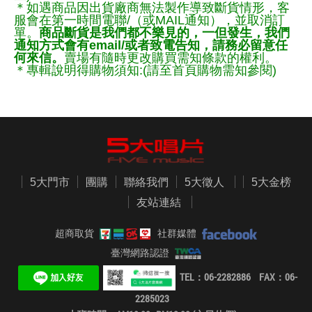
＊如遇商品因出貨廠商無法製作導致斷貨情形，客
服會在第一時間電聯/（或MAIL通知），並取消訂
單。
商品斷貨是我們都不樂見的，一但發生，我們
通知方式會有email/或者致電告知，請務必留意任
何來信。
賣場有隨時更改購買需知條款的權利。
＊專輯說明得購物須知:(請至首頁購物需知參閱)
5大門市
團購
聯絡我們
5大徵人
5大金榜
友站連結
超商取貨
社群媒體
臺灣網路認證
TEL：06-2282886 FAX：06-
2285023