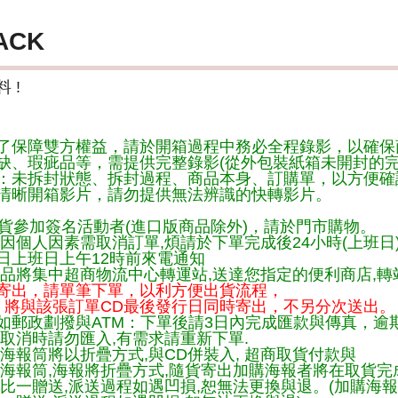
ACK
 !
了保障雙方權益，請於開箱過程中務必全程錄影，以確保
缺、瑕疵品等，需提供完整錄影(從外包裝紙箱未開封的完
：未拆封狀態、拆封過程、商品本身、訂購單，以方便確
清晰開箱影片，請勿提供無法辨識的快轉影片。
貨參加簽名活動者(進口版商品除外)，請於門市購物。
因個人因素需取消訂單,煩請於下單完成後24小時(上班日
日上班日上午12時前來電通知
品將集中超商物流中心轉運站,送達您指定的便利商店,轉站
寄出，請單筆下單，以利方便出貨流程，
將與該張訂單CD最後發行日同時寄出，不另分次送出。
如郵政劃撥與ATM：下單後請3日內完成匯款與傳真，逾
取消時請勿匯入,有需求請重新下單.
海報筒將以折疊方式,與CD併裝入, 超商取貨付款與
購海報筒,海報將折疊方式,隨貨寄出加購海報者將在取貨
一比一贈送,派送過程如遇凹損,恕無法更換與退。(加購海