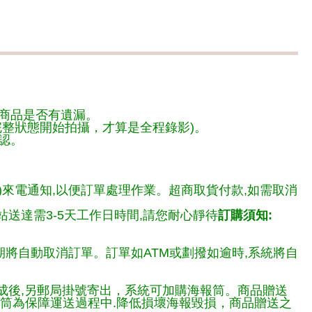
商品是否有遺漏。
整狀態開始拍攝，才算是全程錄影)。
認。
)來電通知,以便訂單處理作業。超商取貨付款,如需取消
送達需3-5天工作日時間,請您耐心靜待
訂購須知:
期將自動取消訂單。訂單如ATM或劃撥如逾時,系統將自
完成後,另郵局掛號寄出，系統可加購海報筒。商品贈送
報筒為保障運送過程中.降低損壞海報毀損，商品贈送之