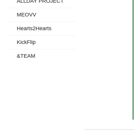
ALLDAY PROJECT
MEOVV
Hearts2Hearts
KickFlip
&TEAM