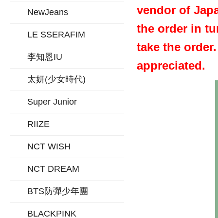
vendor of Japa
NewJeans
the order in t
LE SSERAFIM
take the order
李知恩IU
appreciated.
太妍(少女時代)
Super Junior
RIIZE
NCT WISH
NCT DREAM
BTS防彈少年團
BLACKPINK