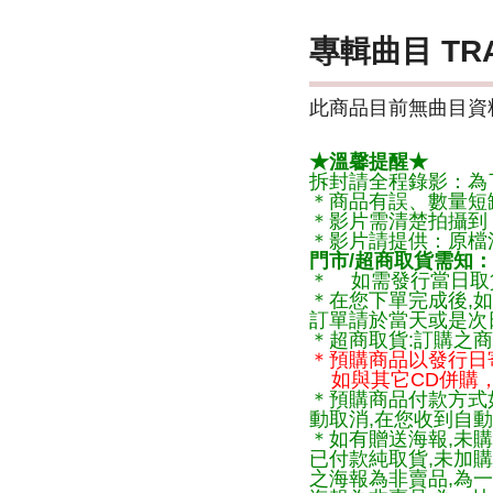
專輯曲目 TR
此商品目前無曲目資料
★溫馨提醒★
拆封請全程錄影：為
＊商品有誤、數量短
＊影片需清楚拍攝到
＊影片請提供：原檔
門市/超商取貨需知：
＊ 如需發行當日取
＊在您下單完成後,如
訂單請於當天或是次
＊超商取貨:訂購之商
＊預購商品以發行日
如與其它CD併購，
＊預購商品付款方式
動取消,在您收到自動
＊如有贈送海報,未購
已付款純取貨,未加
之海報為非賣品,為