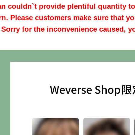
n couldn`t provide plentiful quantity t
urn. Please customers make sure that yo
. Sorry for the inconvenience caused, y