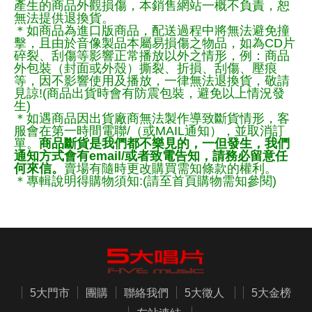
產生的商品外觀損傷，本銷售網站一概不負責，恕
無法提供退換貨。
＊如商品為進口版商品，配送過程中將無法避免撞
擊，且由於音像製品本屬易損傷之物品，如為CD片
碎裂、刮傷等影響正常播放以外之情形，例：商品
外包裝（封面或外殼）撕裂、折損、刮傷、壓痕
等，因不影響使用及播放，一律無法退換貨，敬請
見諒!(商品出貨時會有防震包裝，避免以上情況發
生)
＊如遇商品因出貨廠商無法製作導致斷貨情形，客
服會在第一時間電聯/（或MAIL通知），並取消訂
單。
商品斷貨是我們都不樂見的，一但發生，我們
通知方式會有email/或者致電告知，請務必留意任
何來信。
賣場有隨時更改購買需知條款的權利。
＊專輯說明得購物須知:(請至首頁購物需知參閱)
5大門市
團購
聯絡我們
5大徵人
5大金榜