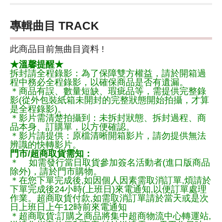
專輯曲目 TRACK
此商品目前無曲目資料 !
★溫馨提醒★
拆封請全程錄影：為了保障雙方權益，請於開箱過
程中務必全程錄影，以確保商品是否有遺漏。
＊商品有誤、數量短缺、瑕疵品等，需提供完整錄
影(從外包裝紙箱未開封的完整狀態開始拍攝，才算
是全程錄影)。
＊影片需清楚拍攝到：未拆封狀態、拆封過程、商
品本身、訂購單，以方便確認。
＊影片請提供：原檔清晰開箱影片，請勿提供無法
辨識的快轉影片。
門市/超商取貨需知：
＊ 如需發行當日取貨參加簽名活動者(進口版商品
除外)，請於門市購物。
＊在您下單完成後,如因個人因素需取消訂單,煩請於
下單完成後24小時(上班日)來電通知,以便訂單處理
作業。超商取貨付款,如需取消訂單請於當天或是次
日上班日上午12時前來電通知
＊超商取貨:訂購之商品將集中超商物流中心轉運站,