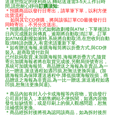
送達您指定的便利商店,轉站送達需3-5天工作日時
間,請您耐心靜待
訂購須知:
＊預購商品以發行日寄出，請單筆下單，以利方便
出貨流程，
如與其它CD併購，將與該張訂單CD最後發行日
同時寄出，不另分次送出。
＊預購商品付款方式如郵政劃撥與ATM：下單後請3
日內完成匯款與傳真，逾期將自動取消訂單。訂單
如ATM或劃撥如逾時,系統將自動取消,在您收到自動
取消時請勿匯入,有需求請重新下單.
＊如有贈送海報,未購海報筒將以折疊方式,與CD併
裝入, 超商取貨付款與
已付款純取貨,未加購海報筒,海報將折疊方式,隨貨
寄出加購海報者將在取貨完成後,另郵局掛號寄出，
系統可加購海報筒。商品贈送之海報為非賣品,為一
比一贈送,派送過程如遇凹損,恕無法更換與退。(加
購海報筒為保障運送過程中.降低損壞海報毀損，商
品贈送之海報為非賣品,為一比一贈送,派送過程如遇
凹損,恕無法更換與退)。
＊商品內如有封入小卡或海報等內容物，皆由發行
公司原封裝入，本銷售網站不便拆閱，如遇內容物
發生短缺情形，或是印刷上的個人觀感問題，恕無
法補償與更換。
＊商品經拆封後將視為認同該商品，如為拆封後所