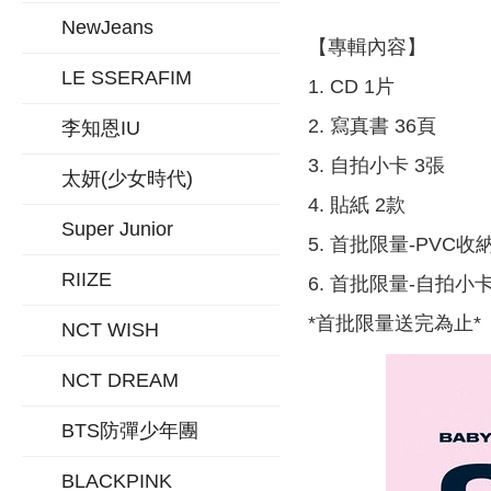
NewJeans
【專輯內容】
LE SSERAFIM
1. CD 1片
2. 寫真書 36頁
李知恩IU
3. 自拍小卡 3張
太妍(少女時代)
4. 貼紙 2款
Super Junior
5. 首批限量-PVC收
RIIZE
6. 首批限量-自拍小
*首批限量送完為止*
NCT WISH
NCT DREAM
BTS防彈少年團
BLACKPINK