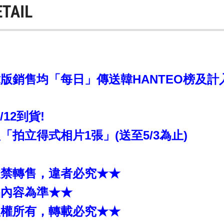
ETAIL
銷售均「每日」傳送韓HANTEO榜及計入CI
5/12到貨!
拍立得式相片1張」(送至5/3為止)
嚴禁轉售，違者必究★★
品內容為準★★
版權所有，轉載必究★★