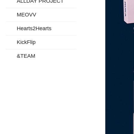
ALLDAY PROJECT
MEOVV
Hearts2Hearts
KickFlip
&TEAM