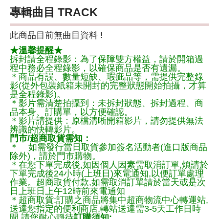
專輯曲目 TRACK
此商品目前無曲目資料 !
★溫馨提醒★
拆封請全程錄影：為了保障雙方權益，請於開箱過
程中務必全程錄影，以確保商品是否有遺漏。
＊商品有誤、數量短缺、瑕疵品等，需提供完整錄
影(從外包裝紙箱未開封的完整狀態開始拍攝，才算
是全程錄影)。
＊影片需清楚拍攝到：未拆封狀態、拆封過程、商
品本身、訂購單，以方便確認。
＊影片請提供：原檔清晰開箱影片，請勿提供無法
辨識的快轉影片。
門市/超商取貨需知：
＊ 如需發行當日取貨參加簽名活動者(進口版商品
除外)，請於門市購物。
＊在您下單完成後,如因個人因素需取消訂單,煩請於
下單完成後24小時(上班日)來電通知,以便訂單處理
作業。超商取貨付款,如需取消訂單請於當天或是次
日上班日上午12時前來電通知
＊超商取貨:訂購之商品將集中超商物流中心轉運站,
送達您指定的便利商店,轉站送達需3-5天工作日時
間,請您耐心靜待
訂購須知: