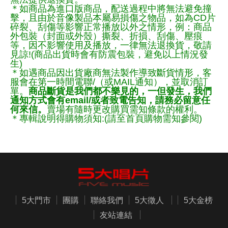
＊如商品為進口版商品，配送過程中將無法避免撞
擊，且由於音像製品本屬易損傷之物品，如為CD片
碎裂、刮傷等影響正常播放以外之情形，例：商品
外包裝（封面或外殼）撕裂、折損、刮傷、壓痕
等，因不影響使用及播放，一律無法退換貨，敬請
見諒!(商品出貨時會有防震包裝，避免以上情況發
生)
＊如遇商品因出貨廠商無法製作導致斷貨情形，客
服會在第一時間電聯/（或MAIL通知），並取消訂
單。
商品斷貨是我們都不樂見的，一但發生，我們
通知方式會有email/或者致電告知，請務必留意任
何來信。
賣場有隨時更改購買需知條款的權利。
＊專輯說明得購物須知:(請至首頁購物需知參閱)
5大門市
團購
聯絡我們
5大徵人
5大金榜
友站連結