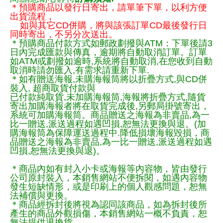
＊預購商品以發行日寄出，請單筆下單，以利方便
出貨流程，
如與其它CD併購，將與該張訂單CD最後發行日
同時寄出，不另分次送出。
＊預購商品付款方式如郵政劃撥與ATM：下單後請3
日內完成匯款與傳真，逾期將自動取消訂單。訂單
如ATM或劃撥如逾時,系統將自動取消,在您收到自動
取消時請勿匯入,有需求請重新下單.
＊如有贈送海報,未購海報筒將以折疊方式,與CD併
裝入, 超商取貨付款與
已付款純取貨,未加購海報筒,海報將折疊方式,隨貨
寄出加購海報者將在取貨完成後,另郵局掛號寄出，
系統可加購海報筒。商品贈送之海報為非賣品,為一
比一贈送,派送過程如遇凹損,恕無法更換與退。(加
購海報筒為保障運送過程中.降低損壞海報毀損，商
品贈送之海報為非賣品,為一比一贈送,派送過程如遇
凹損,恕無法更換與退)。
＊商品內如有封入小卡或海報等內容物，皆由發行
公司原封裝入，本銷售網站不便拆閱，如遇內容物
發生短缺情形，或是印刷上的個人觀感問題，恕無
法補償與更換。
＊商品經拆封後將視為認同該商品，如為拆封後所
產生的商品外觀損傷，本銷售網站一概不負責，恕
無法提供退換貨。