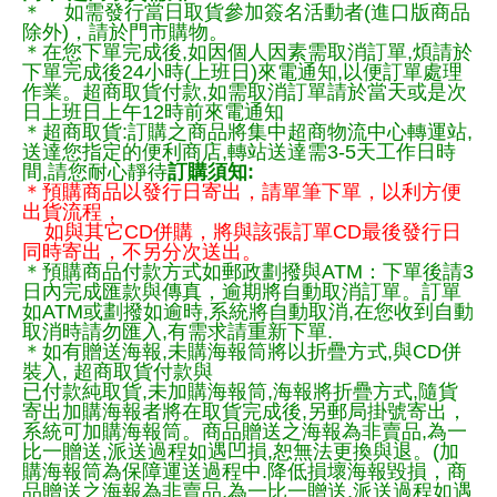
＊ 如需發行當日取貨參加簽名活動者(進口版商品
除外)，請於門市購物。
＊在您下單完成後,如因個人因素需取消訂單,煩請於
下單完成後24小時(上班日)來電通知,以便訂單處理
作業。超商取貨付款,如需取消訂單請於當天或是次
日上班日上午12時前來電通知
＊超商取貨:訂購之商品將集中超商物流中心轉運站,
送達您指定的便利商店,轉站送達需3-5天工作日時
間,請您耐心靜待
訂購須知:
＊預購商品以發行日寄出，請單筆下單，以利方便
出貨流程，
如與其它CD併購，將與該張訂單CD最後發行日
同時寄出，不另分次送出。
＊預購商品付款方式如郵政劃撥與ATM：下單後請3
日內完成匯款與傳真，逾期將自動取消訂單。訂單
如ATM或劃撥如逾時,系統將自動取消,在您收到自動
取消時請勿匯入,有需求請重新下單.
＊如有贈送海報,未購海報筒將以折疊方式,與CD併
裝入, 超商取貨付款與
已付款純取貨,未加購海報筒,海報將折疊方式,隨貨
寄出加購海報者將在取貨完成後,另郵局掛號寄出，
系統可加購海報筒。商品贈送之海報為非賣品,為一
比一贈送,派送過程如遇凹損,恕無法更換與退。(加
購海報筒為保障運送過程中.降低損壞海報毀損，商
品贈送之海報為非賣品,為一比一贈送,派送過程如遇