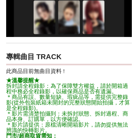
專輯曲目 TRACK
此商品目前無曲目資料 !
★溫馨提醒★
拆封請全程錄影：為了保障雙方權益，請於開箱過
程中務必全程錄影，以確保商品是否有遺漏。
＊商品有誤、數量短缺、瑕疵品等，需提供完整錄
影(從外包裝紙箱未開封的完整狀態開始拍攝，才算
是全程錄影)。
＊影片需清楚拍攝到：未拆封狀態、拆封過程、商
品本身、訂購單，以方便確認。
＊影片請提供：原檔清晰開箱影片，請勿提供無法
辨識的快轉影片。
門市/超商取貨需知：