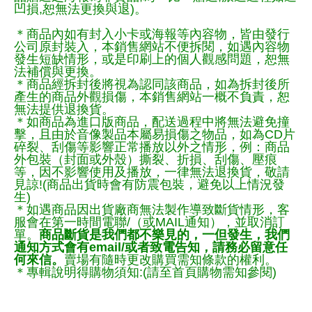
凹損,恕無法更換與退)。
＊商品內如有封入小卡或海報等內容物，皆由發行
公司原封裝入，本銷售網站不便拆閱，如遇內容物
發生短缺情形，或是印刷上的個人觀感問題，恕無
法補償與更換。
＊商品經拆封後將視為認同該商品，如為拆封後所
產生的商品外觀損傷，本銷售網站一概不負責，恕
無法提供退換貨。
＊如商品為進口版商品，配送過程中將無法避免撞
擊，且由於音像製品本屬易損傷之物品，如為CD片
碎裂、刮傷等影響正常播放以外之情形，例：商品
外包裝（封面或外殼）撕裂、折損、刮傷、壓痕
等，因不影響使用及播放，一律無法退換貨，敬請
見諒!(商品出貨時會有防震包裝，避免以上情況發
生)
＊如遇商品因出貨廠商無法製作導致斷貨情形，客
服會在第一時間電聯/（或MAIL通知），並取消訂
單。
商品斷貨是我們都不樂見的，一但發生，我們
通知方式會有email/或者致電告知，請務必留意任
何來信。
賣場有隨時更改購買需知條款的權利。
＊專輯說明得購物須知:(請至首頁購物需知參閱)