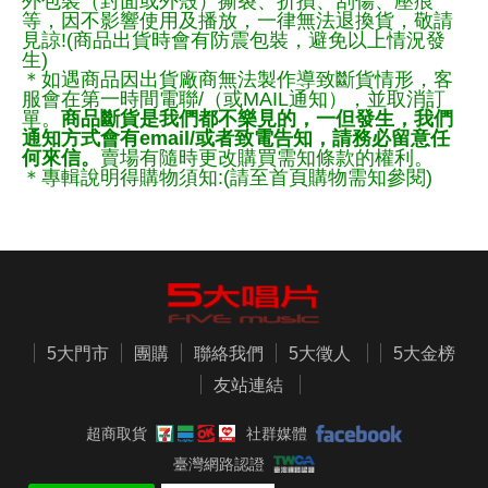
外包裝（封面或外殼）撕裂、折損、刮傷、壓痕
等，因不影響使用及播放，一律無法退換貨，敬請
見諒!(商品出貨時會有防震包裝，避免以上情況發
生)
＊如遇商品因出貨廠商無法製作導致斷貨情形，客
服會在第一時間電聯/（或MAIL通知），並取消訂
單。
商品斷貨是我們都不樂見的，一但發生，我們
通知方式會有email/或者致電告知，請務必留意任
何來信。
賣場有隨時更改購買需知條款的權利。
＊專輯說明得購物須知:(請至首頁購物需知參閱)
5大門市
團購
聯絡我們
5大徵人
5大金榜
友站連結
超商取貨
社群媒體
臺灣網路認證