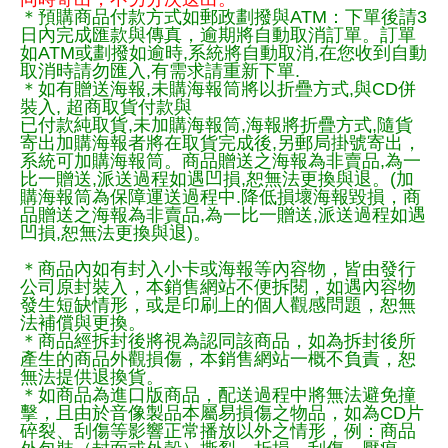
＊預購商品付款方式如郵政劃撥與ATM：下單後請3
日內完成匯款與傳真，逾期將自動取消訂單。訂單
如ATM或劃撥如逾時,系統將自動取消,在您收到自動
取消時請勿匯入,有需求請重新下單.
＊如有贈送海報,未購海報筒將以折疊方式,與CD併
裝入, 超商取貨付款與
已付款純取貨,未加購海報筒,海報將折疊方式,隨貨
寄出加購海報者將在取貨完成後,另郵局掛號寄出，
系統可加購海報筒。商品贈送之海報為非賣品,為一
比一贈送,派送過程如遇凹損,恕無法更換與退。(加
購海報筒為保障運送過程中.降低損壞海報毀損，商
品贈送之海報為非賣品,為一比一贈送,派送過程如遇
凹損,恕無法更換與退)。
＊商品內如有封入小卡或海報等內容物，皆由發行
公司原封裝入，本銷售網站不便拆閱，如遇內容物
發生短缺情形，或是印刷上的個人觀感問題，恕無
法補償與更換。
＊商品經拆封後將視為認同該商品，如為拆封後所
產生的商品外觀損傷，本銷售網站一概不負責，恕
無法提供退換貨。
＊如商品為進口版商品，配送過程中將無法避免撞
擊，且由於音像製品本屬易損傷之物品，如為CD片
碎裂、刮傷等影響正常播放以外之情形，例：商品