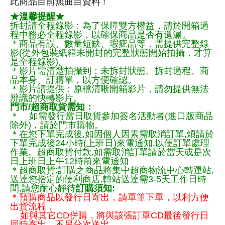
此商品目前無曲目資料 !
★溫馨提醒★
拆封請全程錄影：為了保障雙方權益，請於開箱過
程中務必全程錄影，以確保商品是否有遺漏。
＊商品有誤、數量短缺、瑕疵品等，需提供完整錄
影(從外包裝紙箱未開封的完整狀態開始拍攝，才算
是全程錄影)。
＊影片需清楚拍攝到：未拆封狀態、拆封過程、商
品本身、訂購單，以方便確認。
＊影片請提供：原檔清晰開箱影片，請勿提供無法
辨識的快轉影片。
門市/超商取貨需知：
＊ 如需發行當日取貨參加簽名活動者(進口版商品
除外)，請於門市購物。
＊在您下單完成後,如因個人因素需取消訂單,煩請於
下單完成後24小時(上班日)來電通知,以便訂單處理
作業。超商取貨付款,如需取消訂單請於當天或是次
日上班日上午12時前來電通知
＊超商取貨:訂購之商品將集中超商物流中心轉運站,
送達您指定的便利商店,轉站送達需3-5天工作日時
間,請您耐心靜待
訂購須知:
＊預購商品以發行日寄出，請單筆下單，以利方便
出貨流程，
如與其它CD併購，將與該張訂單CD最後發行日
同時寄出，不另分次送出。