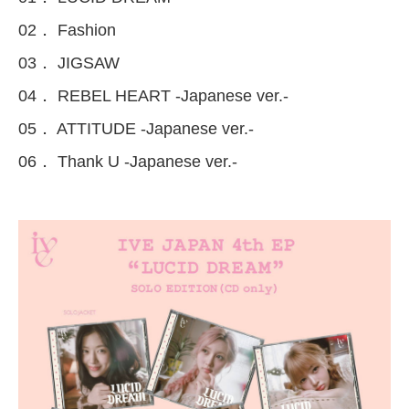
02． Fashion
03． JIGSAW
04． REBEL HEART -Japanese ver.-
05． ATTITUDE -Japanese ver.-
06． Thank U -Japanese ver.-