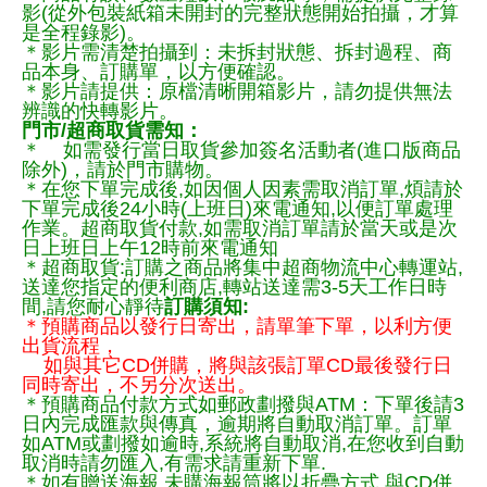
影(從外包裝紙箱未開封的完整狀態開始拍攝，才算
是全程錄影)。
＊影片需清楚拍攝到：未拆封狀態、拆封過程、商
品本身、訂購單，以方便確認。
＊影片請提供：原檔清晰開箱影片，請勿提供無法
辨識的快轉影片。
門市/超商取貨需知：
＊ 如需發行當日取貨參加簽名活動者(進口版商品
除外)，請於門市購物。
＊在您下單完成後,如因個人因素需取消訂單,煩請於
下單完成後24小時(上班日)來電通知,以便訂單處理
作業。超商取貨付款,如需取消訂單請於當天或是次
日上班日上午12時前來電通知
＊超商取貨:訂購之商品將集中超商物流中心轉運站,
送達您指定的便利商店,轉站送達需3-5天工作日時
間,請您耐心靜待
訂購須知:
＊預購商品以發行日寄出，請單筆下單，以利方便
出貨流程，
如與其它CD併購，將與該張訂單CD最後發行日
同時寄出，不另分次送出。
＊預購商品付款方式如郵政劃撥與ATM：下單後請3
日內完成匯款與傳真，逾期將自動取消訂單。訂單
如ATM或劃撥如逾時,系統將自動取消,在您收到自動
取消時請勿匯入,有需求請重新下單.
＊如有贈送海報,未購海報筒將以折疊方式,與CD併