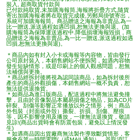
裝入, 超商取貨付款與
已付款純取貨,未加購海報筒,海報將折疊方式,隨貨
寄出加購海報者將在取貨完成後,另郵局掛號寄出，
系統可加購海報筒。商品贈送之海報為非賣品,為一
比一贈送,派送過程如遇凹損,恕無法更換與退。(加
購海報筒為保障運送過程中.降低損壞海報毀損，商
品贈送之海報為非賣品,為一比一贈送,派送過程如遇
凹損,恕無法更換與退)。
＊商品內如有封入小卡或海報等內容物，皆由發行
公司原封裝入，本銷售網站不便拆閱，如遇內容物
發生短缺情形，或是印刷上的個人觀感問題，恕無
法補償與更換。
＊商品經拆封後將視為認同該商品，如為拆封後所
產生的商品外觀損傷，本銷售網站一概不負責，恕
無法提供退換貨。
＊如商品為進口版商品，配送過程中將無法避免撞
擊，且由於音像製品本屬易損傷之物品，如為CD片
碎裂、刮傷等影響正常播放以外之情形，例：商品
外包裝（封面或外殼）撕裂、折損、刮傷、壓痕
等，因不影響使用及播放，一律無法退換貨，敬請
見諒!(商品出貨時會有防震包裝，避免以上情況發
生)
＊如遇商品因出貨廠商無法製作導致斷貨情形，客
服會在第一時間電聯/（或MAIL通知），並取消訂