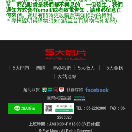
單。
商品斷貨是我們都不樂見的，一但發生，我們
通知方式會有email/或者致電告知，請務必留意任
何來信。
賣場有隨時更改購買需知條款的權利。
＊專輯說明得購物須知:(請至首頁購物需知參閱)
5大門市
團購
聯絡我們
5大徵人
5大金榜
友站連結
超商取貨
社群媒體
臺灣網路認證
TEL：06-2282886 FAX：06-
2285023
上班時間：AM10:00~PM18:00 (六日休假)
© Five Music. All Rights Reserved.