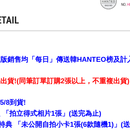
ETAIL
銷售均「每日」傳送韓HANTEO榜及計入CI
出貨!(同筆訂單訂購2張以上，不重複出貨)
~5/8到貨!
 「拍立得式相片1張」(送完為止)
Z特典 「未公開自拍小卡1張(6款隨機1)」(