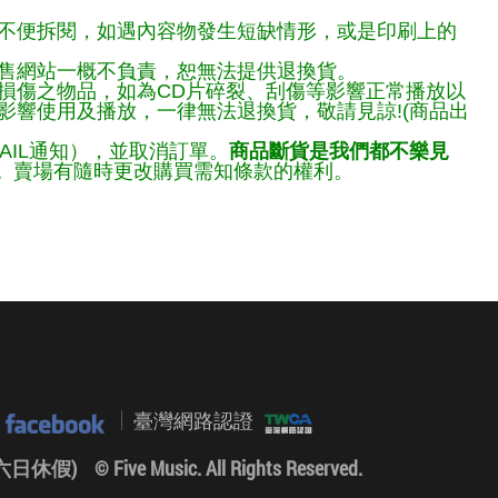
不便拆閱，如遇內容物發生短缺情形，或是印刷上的
售網站一概不負責，恕無法提供退換貨。
損傷之物品，如為CD片碎裂、刮傷等影響正常播放以
響使用及播放，一律無法退換貨，敬請見諒!(商品出
AIL通知），並取消訂單。
商品斷貨是我們都不樂見
。
賣場有隨時更改購買需知條款的權利。
臺灣網路認證
0 (六日休假)
© Five Music. All Rights Reserved.