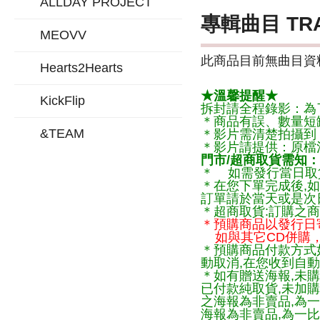
ALLDAY PROJECT
專輯曲目 TR
MEOVV
此商品目前無曲目資料
Hearts2Hearts
★溫馨提醒★
KickFlip
拆封請全程錄影：為
＊商品有誤、數量短
&TEAM
＊影片需清楚拍攝到
＊影片請提供：原檔
門市/超商取貨需知：
＊ 如需發行當日取
＊在您下單完成後,如
訂單請於當天或是次
＊超商取貨:訂購之商
＊預購商品以發行日
如與其它CD併購，
＊預購商品付款方式
動取消,在您收到自動
＊如有贈送海報,未購
已付款純取貨,未加
之海報為非賣品,為
海報為非賣品,為一比