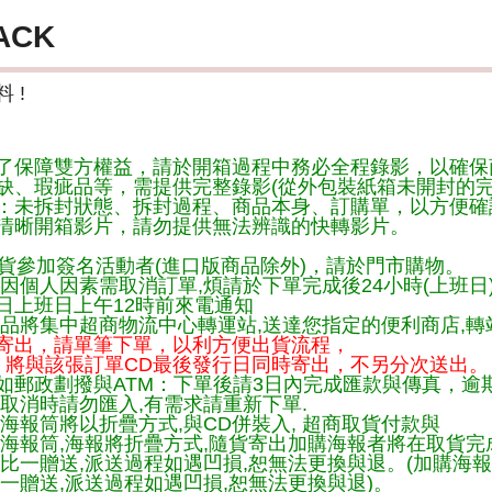
ACK
 !
了保障雙方權益，請於開箱過程中務必全程錄影，以確保
缺、瑕疵品等，需提供完整錄影(從外包裝紙箱未開封的完
：未拆封狀態、拆封過程、商品本身、訂購單，以方便確
清晰開箱影片，請勿提供無法辨識的快轉影片。
貨參加簽名活動者(進口版商品除外)，請於門市購物。
因個人因素需取消訂單,煩請於下單完成後24小時(上班日
日上班日上午12時前來電通知
品將集中超商物流中心轉運站,送達您指定的便利商店,轉站
寄出，請單筆下單，以利方便出貨流程，
將與該張訂單CD最後發行日同時寄出，不另分次送出。
如郵政劃撥與ATM：下單後請3日內完成匯款與傳真，逾
取消時請勿匯入,有需求請重新下單.
海報筒將以折疊方式,與CD併裝入, 超商取貨付款與
購海報筒,海報將折疊方式,隨貨寄出加購海報者將在取貨
一比一贈送,派送過程如遇凹損,恕無法更換與退。(加購海
一贈送,派送過程如遇凹損,恕無法更換與退)。