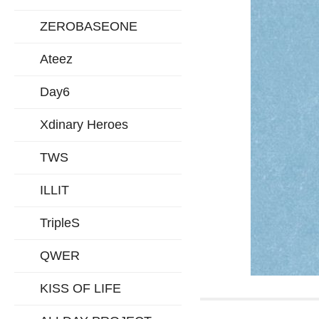
ZEROBASEONE
Ateez
Day6
Xdinary Heroes
TWS
ILLIT
TripleS
QWER
KISS OF LIFE