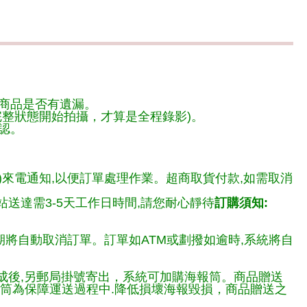
商品是否有遺漏。
整狀態開始拍攝，才算是全程錄影)。
認。
)來電通知,以便訂單處理作業。超商取貨付款,如需取消
送達需3-5天工作日時間,請您耐心靜待
訂購須知:
期將自動取消訂單。訂單如ATM或劃撥如逾時,系統將自
完成後,另郵局掛號寄出，系統可加購海報筒。商品贈送
報筒為保障運送過程中.降低損壞海報毀損，商品贈送之