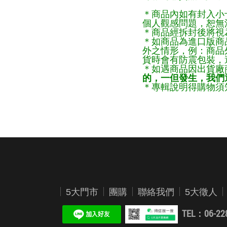
＊商品內如有封入小
個人觀感問題，恕無
＊商品經拆封後將視
＊如商品為進口版商
外之情形，例：商品
貨時會有防震包裝，
＊如遇商品因出貨廠
的，一但發生，我們通
＊專輯說明得購物須知
5大門市
團購
聯絡我們
5大徵人
TEL：06-22