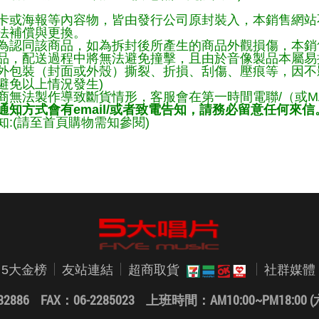
卡或海報等內容物，皆由發行公司原封裝入，本銷售網站
法補償與更換。
為認同該商品，如為拆封後所產生的商品外觀損傷，本銷
品，配送過程中將無法避免撞擊，且由於音像製品本屬易
外包裝（封面或外殼）撕裂、折損、刮傷、壓痕等，因不影
避免以上情況發生)
商無法製作導致斷貨情形，客服會在第一時間電聯/（或M
知方式會有email/或者致電告知，請務必留意任何來信
:(請至首頁購物需知參閱)
5大金榜
友站連結
超商取貨
社群媒體
82886 FAX：06-2285023
上班時間：AM10:00~PM18:0