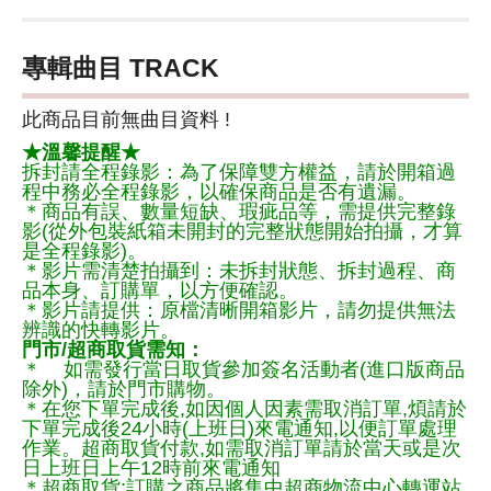
專輯曲目 TRACK
此商品目前無曲目資料 !
★溫馨提醒★
拆封請全程錄影：為了保障雙方權益，請於開箱過
程中務必全程錄影，以確保商品是否有遺漏。
＊商品有誤、數量短缺、瑕疵品等，需提供完整錄
影(從外包裝紙箱未開封的完整狀態開始拍攝，才算
是全程錄影)。
＊影片需清楚拍攝到：未拆封狀態、拆封過程、商
品本身、訂購單，以方便確認。
＊影片請提供：原檔清晰開箱影片，請勿提供無法
辨識的快轉影片。
門市/超商取貨需知：
＊ 如需發行當日取貨參加簽名活動者(進口版商品
除外)，請於門市購物。
＊在您下單完成後,如因個人因素需取消訂單,煩請於
下單完成後24小時(上班日)來電通知,以便訂單處理
作業。超商取貨付款,如需取消訂單請於當天或是次
日上班日上午12時前來電通知
＊超商取貨:訂購之商品將集中超商物流中心轉運站,