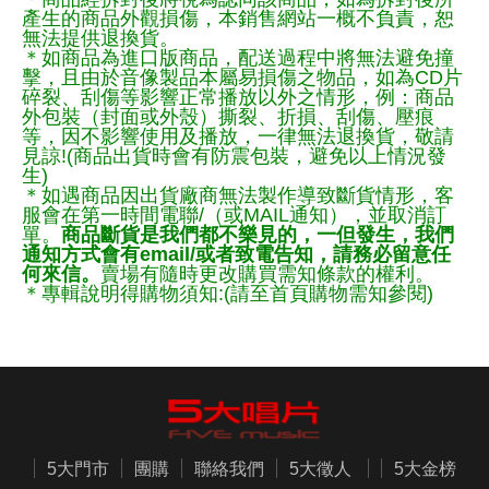
產生的商品外觀損傷，本銷售網站一概不負責，恕
無法提供退換貨。
＊如商品為進口版商品，配送過程中將無法避免撞
擊，且由於音像製品本屬易損傷之物品，如為CD片
碎裂、刮傷等影響正常播放以外之情形，例：商品
外包裝（封面或外殼）撕裂、折損、刮傷、壓痕
等，因不影響使用及播放，一律無法退換貨，敬請
見諒!(商品出貨時會有防震包裝，避免以上情況發
生)
＊如遇商品因出貨廠商無法製作導致斷貨情形，客
服會在第一時間電聯/（或MAIL通知），並取消訂
單。
商品斷貨是我們都不樂見的，一但發生，我們
通知方式會有email/或者致電告知，請務必留意任
何來信。
賣場有隨時更改購買需知條款的權利。
＊專輯說明得購物須知:(請至首頁購物需知參閱)
5大門市
團購
聯絡我們
5大徵人
5大金榜