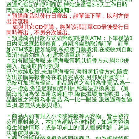
送達您指定的便利商店,轉站送達需3-5天工作日時
間,請您耐心靜待
訂購須知:
＊預購商品以發行日寄出，請單筆下單，以利方便
出貨流程，
如與其它CD併購，將與該張訂單CD最後發行日
同時寄出，不另分次送出。
＊預購商品付款方式如郵政劃撥與ATM：下單後請3
日內完成匯款與傳真，逾期將自動取消訂單。訂單
如ATM或劃撥如逾時,系統將自動取消,在您收到自動
取消時請勿匯入,有需求請重新下單.
＊如有贈送海報,未購海報筒將以折疊方式,與CD併
裝入, 超商取貨付款與
已付款純取貨,未加購海報筒,海報將折疊方式,隨貨
寄出加購海報者將在取貨完成後,另郵局掛號寄出，
系統可加購海報筒。商品贈送之海報為非賣品,為一
比一贈送,派送過程如遇凹損,恕無法更換與退。(加
購海報筒為保障運送過程中.降低損壞海報毀損，商
品贈送之海報為非賣品,為一比一贈送,派送過程如遇
凹損,恕無法更換與退)。
＊商品內如有封入小卡或海報等內容物，皆由發行
公司原封裝入，本銷售網站不便拆閱，如遇內容物
發生短缺情形，或是印刷上的個人觀感問題，恕無
法補償與更換。
＊商品經拆封後將視為認同該商品，如為拆封後所