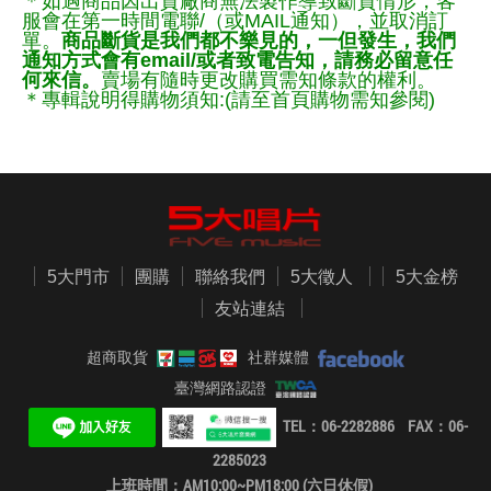
＊如遇商品因出貨廠商無法製作導致斷貨情形，客
服會在第一時間電聯/（或MAIL通知），並取消訂
單。
商品斷貨是我們都不樂見的，一但發生，我們
通知方式會有email/或者致電告知，請務必留意任
何來信。
賣場有隨時更改購買需知條款的權利。
＊專輯說明得購物須知:(請至首頁購物需知參閱)
5大門市
團購
聯絡我們
5大徵人
5大金榜
友站連結
超商取貨
社群媒體
臺灣網路認證
TEL：06-2282886 FAX：06-
2285023
上班時間：AM10:00~PM18:00 (六日休假)