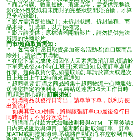
＊商品有誤、數量短缺、瑕疵品等，需提供完整錄
影(從外包裝紙箱未開封的完整狀態開始拍攝，才算
是全程錄影)。
＊影片需清楚拍攝到：未拆封狀態、拆封過程、商
品本身、訂購單，以方便確認。
＊影片請提供：原檔清晰開箱影片，請勿提供無法
辨識的快轉影片。
門市/超商取貨需知：
＊ 如需發行當日取貨參加簽名活動者(進口版商品
除外)，請於門市購物。
＊在您下單完成後,如因個人因素需取消訂單,煩請於
下單完成後24小時(上班日)來電通知,以便訂單處理
作業。超商取貨付款,如需取消訂單請於當天或是次
日上班日上午12時前來電通知
＊超商取貨:訂購之商品將集中超商物流中心轉運站,
送達您指定的便利商店,轉站送達需3-5天工作日時
間,請您耐心靜待
訂購須知:
＊預購商品以發行日寄出，請單筆下單，以利方便
出貨流程，
如與其它CD併購，將與該張訂單CD最後發行日
同時寄出，不另分次送出。
＊預購商品付款方式如郵政劃撥與ATM：下單後請3
日內完成匯款與傳真，逾期將自動取消訂單。訂單
如ATM或劃撥如逾時,系統將自動取消,在您收到自動
取消時請勿匯入,有需求請重新下單.