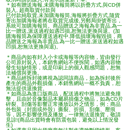
＊如有贈送海報,未購海報筒將以折疊方式,與CD併
裝入, 超商取貨付款與
已付款純取貨,未加購海報筒,海報將折疊方式,隨貨
寄出加購海報者將在取貨完成後,另郵局掛號寄出，
系統可加購海報筒。商品贈送之海報為非賣品,為一
比一贈送,派送過程如遇凹損,恕無法更換與退。(加
購海報筒為保障運送過程中.降低損壞海報毀損，商
品贈送之海報為非賣品,為一比一贈送,派送過程如遇
凹損,恕無法更換與退)。
＊商品內如有封入小卡或海報等內容物，皆由發行
公司原封裝入，本銷售網站不便拆閱，如遇內容物
發生短缺情形，或是印刷上的個人觀感問題，恕無
法補償與更換。
＊商品經拆封後將視為認同該商品，如為拆封後所
產生的商品外觀損傷，本銷售網站一概不負責，恕
無法提供退換貨。
＊如商品為進口版商品，配送過程中將無法避免撞
擊，且由於音像製品本屬易損傷之物品，如為CD片
碎裂、刮傷等影響正常播放以外之情形，例：商品
外包裝（封面或外殼）撕裂、折損、刮傷、壓痕
等，因不影響使用及播放，一律無法退換貨，敬請
見諒!(商品出貨時會有防震包裝，避免以上情況發
生)