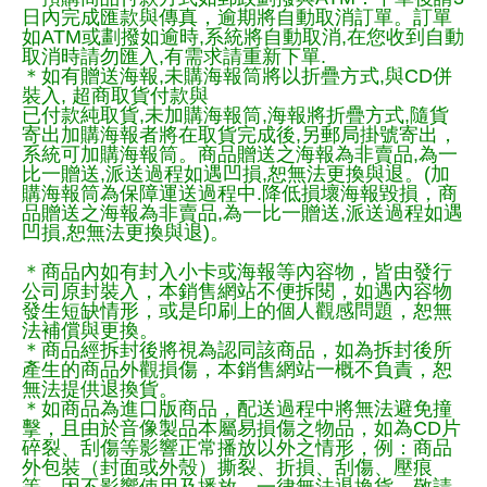
日內完成匯款與傳真，逾期將自動取消訂單。訂單
如ATM或劃撥如逾時,系統將自動取消,在您收到自動
取消時請勿匯入,有需求請重新下單.
＊如有贈送海報,未購海報筒將以折疊方式,與CD併
裝入, 超商取貨付款與
已付款純取貨,未加購海報筒,海報將折疊方式,隨貨
寄出加購海報者將在取貨完成後,另郵局掛號寄出，
系統可加購海報筒。商品贈送之海報為非賣品,為一
比一贈送,派送過程如遇凹損,恕無法更換與退。(加
購海報筒為保障運送過程中.降低損壞海報毀損，商
品贈送之海報為非賣品,為一比一贈送,派送過程如遇
凹損,恕無法更換與退)。
＊商品內如有封入小卡或海報等內容物，皆由發行
公司原封裝入，本銷售網站不便拆閱，如遇內容物
發生短缺情形，或是印刷上的個人觀感問題，恕無
法補償與更換。
＊商品經拆封後將視為認同該商品，如為拆封後所
產生的商品外觀損傷，本銷售網站一概不負責，恕
無法提供退換貨。
＊如商品為進口版商品，配送過程中將無法避免撞
擊，且由於音像製品本屬易損傷之物品，如為CD片
碎裂、刮傷等影響正常播放以外之情形，例：商品
外包裝（封面或外殼）撕裂、折損、刮傷、壓痕
等，因不影響使用及播放，一律無法退換貨，敬請