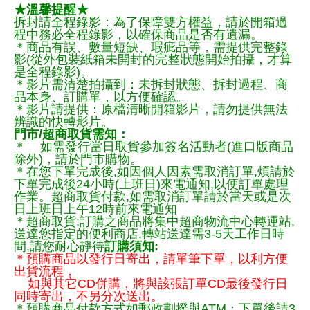
★溫馨提醒★
拆封請全程錄影：為了保障雙方權益，請於開箱過
程中務必全程錄影，以確保商品是否有遺漏。
＊商品有誤、數量短缺、瑕疵品等，需提供完整錄
影(從外包裝紙箱未開封的完整狀態開始拍攝，才算
是全程錄影)。
＊影片需清楚拍攝到：未拆封狀態、拆封過程、商
品本身、訂購單，以方便確認。
＊影片請提供：原檔清晰開箱影片，請勿提供無法
辨識的快轉影片。
門市/超商取貨需知：
＊ 如需發行當日取貨參加簽名活動者(進口版商品
除外)，請於門市購物。
＊在您下單完成後,如因個人因素需取消訂單,煩請於
下單完成後24小時(上班日)來電通知,以便訂單處理
作業。超商取貨付款,如需取消訂單請於當天或是次
日上班日上午12時前來電通知
＊超商取貨:訂購之商品將集中超商物流中心轉運站,
送達您指定的便利商店,轉站送達需3-5天工作日時
間,請您耐心靜待
訂購須知:
＊預購商品以發行日寄出，請單筆下單，以利方便
出貨流程，
如與其它CD併購，將與該張訂單CD最後發行日
同時寄出，不另分次送出。
＊預購商品付款方式如郵政劃撥與ATM：下單後請3