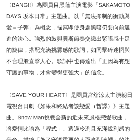
〈BANG!!〉為團員目黑蓮主演電影「SAKAMOTO
DAYS 坂本日常」主題曲。以「無法抑制的衝動與
愛＝子彈」為概念，描寫即使身處黑暗仍要向前邁
進的決心。強烈的鼓與貝斯節奏交織出緊張感十足
的旋律，搭配充滿挑釁感的歌詞，如同擊碎迷惘與
不合理般直擊人心。歌詞中也傳達出「正因為有想
守護的事物，才會變得更強大」的信念。
〈SAVE YOUR HEART〉是團員宮舘涼太主演朝日
電視台日劇《如果和終結者談戀愛（暫譯）》主題
曲。Snow Man挑戰全新的近未來風格戀愛歌曲，
將愛情比喻為「程式」。透過冷冽且充滿銳利感的