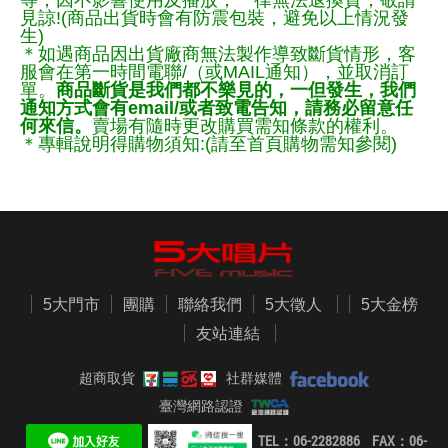
見諒!(商品出貨時會有防震包裝，避免以上情況發
生)
＊如遇商品因出貨廠商無法製作導致斷貨情形，客
服會在第一時間電聯/（或MAIL通知），並取消訂
單。
商品斷貨是我們都不樂見的，一但發生，我們
通知方式會有email/或者致電告知，請務必留意任
何來信。
賣場有隨時更改購買需知條款的權利。
＊專輯說明得購物須知:(請至首頁購物需知參閱)
5大門市
團購
聯絡我們
5大徵人
5大金榜
友站連結
超商取貨
社群媒體
臺灣網路認證
TEL：06-2282886 FAX：06-