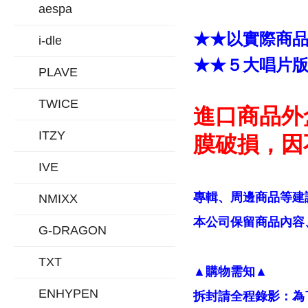
aespa
★★以實際商
i-dle
★★５大唱片
PLAVE
TWICE
進口商品外
ITZY
膜破損，因
IVE
專輯、周邊商品等建
NMIXX
本公司保留商品內容、
G-DRAGON
TXT
▲購物需知▲
ENHYPEN
拆封請全程錄影：為