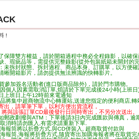
ACK
 !
了保障雙方權益，請於開箱過程中務必全程錄影，以確保
缺、瑕疵品等，需提供完整錄影(從外包裝紙箱未開封的完
：未拆封狀態、拆封過程、商品本身、訂購單，以方便確
清晰開箱影片，請勿提供無法辨識的快轉影片。
貨參加簽名活動者(進口版商品除外)，請於門市購物。
因個人因素需取消訂單,煩請於下單完成後24小時(上班日
日上班日上午12時前來電通知
品將集中超商物流中心轉運站,送達您指定的便利商店,轉站
寄出，請單筆下單，以利方便出貨流程，
將與該張訂單CD最後發行日同時寄出，不另分次送出。
如郵政劃撥與ATM：下單後請3日內完成匯款與傳真，逾
取消時請勿匯入,有需求請重新下單.
海報筒將以折疊方式,與CD併裝入, 超商取貨付款與
購海報筒,海報將折疊方式,隨貨寄出加購海報者將在取貨