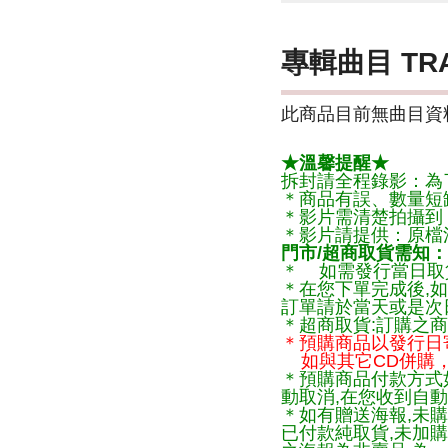
專輯曲目 TR
此商品目前無曲目資料
★溫馨提醒★
拆封請全程錄影：為
＊商品有誤、數量短
＊影片需清楚拍攝到
＊影片請提供：原檔
門市/超商取貨需知：
＊ 如需發行當日取
＊在您下單完成後,如
訂單請於當天或是次
＊超商取貨:訂購之商
＊預購商品以發行日
如與其它CD併購，
＊預購商品付款方式
動取消,在您收到自動
＊如有贈送海報,未購
已付款純取貨,未加