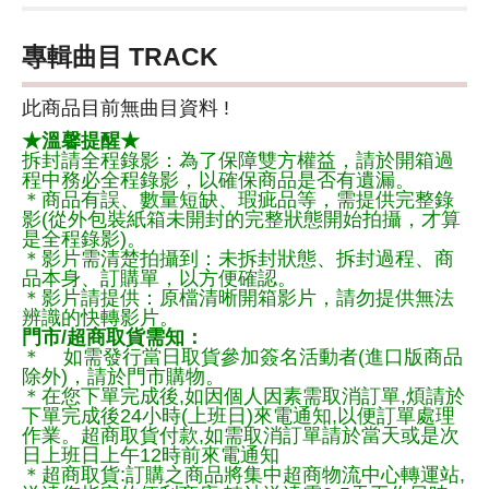
專輯曲目 TRACK
此商品目前無曲目資料 !
★溫馨提醒★
拆封請全程錄影：為了保障雙方權益，請於開箱過
程中務必全程錄影，以確保商品是否有遺漏。
＊商品有誤、數量短缺、瑕疵品等，需提供完整錄
影(從外包裝紙箱未開封的完整狀態開始拍攝，才算
是全程錄影)。
＊影片需清楚拍攝到：未拆封狀態、拆封過程、商
品本身、訂購單，以方便確認。
＊影片請提供：原檔清晰開箱影片，請勿提供無法
辨識的快轉影片。
門市/超商取貨需知：
＊ 如需發行當日取貨參加簽名活動者(進口版商品
除外)，請於門市購物。
＊在您下單完成後,如因個人因素需取消訂單,煩請於
下單完成後24小時(上班日)來電通知,以便訂單處理
作業。超商取貨付款,如需取消訂單請於當天或是次
日上班日上午12時前來電通知
＊超商取貨:訂購之商品將集中超商物流中心轉運站,