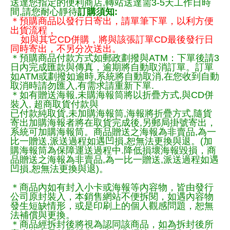
送達您指定的便利商店,轉站送達需3-5天工作日時
間,請您耐心靜待
訂購須知:
＊預購商品以發行日寄出，請單筆下單，以利方便
出貨流程，
如與其它CD併購，將與該張訂單CD最後發行日
同時寄出，不另分次送出。
＊預購商品付款方式如郵政劃撥與ATM：下單後請3
日內完成匯款與傳真，逾期將自動取消訂單。訂單
如ATM或劃撥如逾時,系統將自動取消,在您收到自動
取消時請勿匯入,有需求請重新下單.
＊如有贈送海報,未購海報筒將以折疊方式,與CD併
裝入, 超商取貨付款與
已付款純取貨,未加購海報筒,海報將折疊方式,隨貨
寄出加購海報者將在取貨完成後,另郵局掛號寄出，
系統可加購海報筒。商品贈送之海報為非賣品,為一
比一贈送,派送過程如遇凹損,恕無法更換與退。(加
購海報筒為保障運送過程中.降低損壞海報毀損，商
品贈送之海報為非賣品,為一比一贈送,派送過程如遇
凹損,恕無法更換與退)。
＊商品內如有封入小卡或海報等內容物，皆由發行
公司原封裝入，本銷售網站不便拆閱，如遇內容物
發生短缺情形，或是印刷上的個人觀感問題，恕無
法補償與更換。
＊商品經拆封後將視為認同該商品，如為拆封後所