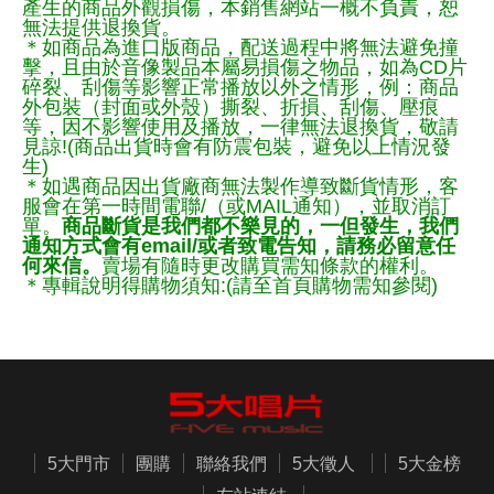
產生的商品外觀損傷，本銷售網站一概不負責，恕
無法提供退換貨。
＊如商品為進口版商品，配送過程中將無法避免撞
擊，且由於音像製品本屬易損傷之物品，如為CD片
碎裂、刮傷等影響正常播放以外之情形，例：商品
外包裝（封面或外殼）撕裂、折損、刮傷、壓痕
等，因不影響使用及播放，一律無法退換貨，敬請
見諒!(商品出貨時會有防震包裝，避免以上情況發
生)
＊如遇商品因出貨廠商無法製作導致斷貨情形，客
服會在第一時間電聯/（或MAIL通知），並取消訂
單。
商品斷貨是我們都不樂見的，一但發生，我們
通知方式會有email/或者致電告知，請務必留意任
何來信。
賣場有隨時更改購買需知條款的權利。
＊專輯說明得購物須知:(請至首頁購物需知參閱)
5大門市
團購
聯絡我們
5大徵人
5大金榜