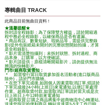
專輯曲目 TRACK
此商品目前無曲目資料 !
★溫馨提醒★
拆封請全程錄影：為了保障雙方權益，請於開箱過
程中務必全程錄影，以確保商品是否有遺漏。
＊商品有誤、數量短缺、瑕疵品等，需提供完整錄
影(從外包裝紙箱未開封的完整狀態開始拍攝，才算
是全程錄影)。
＊影片需清楚拍攝到：未拆封狀態、拆封過程、商
品本身、訂購單，以方便確認。
＊影片請提供：原檔清晰開箱影片，請勿提供無法
辨識的快轉影片。
門市/超商取貨需知：
＊ 如需發行當日取貨參加簽名活動者(進口版商品
除外)，請於門市購物。
＊在您下單完成後,如因個人因素需取消訂單,煩請於
下單完成後24小時(上班日)來電通知,以便訂單處理
作業。超商取貨付款,如需取消訂單請於當天或是次
日上班日上午12時前來電通知
＊超商取貨:訂購之商品將集中超商物流中心轉運站,
送達您指定的便利商店,轉站送達需3-5天工作日時