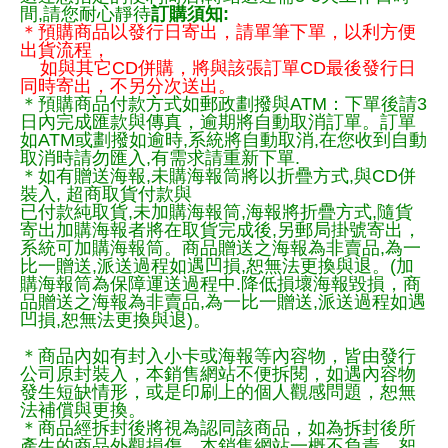
間,請您耐心靜待
訂購須知:
＊預購商品以發行日寄出，請單筆下單，以利方便
出貨流程，
如與其它CD併購，將與該張訂單CD最後發行日
同時寄出，不另分次送出。
＊預購商品付款方式如郵政劃撥與ATM：下單後請3
日內完成匯款與傳真，逾期將自動取消訂單。訂單
如ATM或劃撥如逾時,系統將自動取消,在您收到自動
取消時請勿匯入,有需求請重新下單.
＊如有贈送海報,未購海報筒將以折疊方式,與CD併
裝入, 超商取貨付款與
已付款純取貨,未加購海報筒,海報將折疊方式,隨貨
寄出加購海報者將在取貨完成後,另郵局掛號寄出，
系統可加購海報筒。商品贈送之海報為非賣品,為一
比一贈送,派送過程如遇凹損,恕無法更換與退。(加
購海報筒為保障運送過程中.降低損壞海報毀損，商
品贈送之海報為非賣品,為一比一贈送,派送過程如遇
凹損,恕無法更換與退)。
＊商品內如有封入小卡或海報等內容物，皆由發行
公司原封裝入，本銷售網站不便拆閱，如遇內容物
發生短缺情形，或是印刷上的個人觀感問題，恕無
法補償與更換。
＊商品經拆封後將視為認同該商品，如為拆封後所
產生的商品外觀損傷，本銷售網站一概不負責，恕