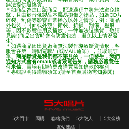
無法提供退換貨。
＊如商品為進口版商品，配送過程中將無法避免撞
擊，且由於音像製品本屬易損傷之物品，如為CD片
碎裂、刮傷等影響正常播放以外之情形，例：商品
外包裝（封面或外殼）撕裂、折損、刮傷、壓痕
等，因不影響使用及播放，一律無法退換貨，敬請
見諒!(商品出貨時會有防震包裝，避免以上情況發
生)
＊如遇商品因出貨廠商無法製作導致斷貨情形，客
服會在第一時間電聯/（或MAIL通知），並取消訂
單。
商品斷貨是我們都不樂見的，一但發生，我們
通知方式會有email/或者致電告知，請務必留意任
何來信。
賣場有隨時更改購買需知條款的權利。
＊專輯說明得購物須知:(請至首頁購物需知參閱)
5大門市
團購
聯絡我們
5大徵人
5大金榜
友站連結