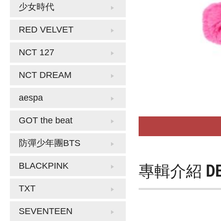
少女時代
RED VELVET
NCT 127
NCT DREAM
aespa
GOT the beat
防彈少年團BTS
專輯介紹
D
BLACKPINK
TXT
SEVENTEEN