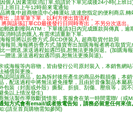
因個人因素需取消訂單,煩請於下單完成後24小時(上班日
日上班日上午12時前來電通知
品將集中超商物流中心轉運站,送達您指定的便利商店,轉站
寄出，請單筆下單，以利方便出貨流程，
將與該張訂單CD最後發行日同時寄出，不另分次送出。
如郵政劃撥與ATM：下單後請3日內完成匯款與傳真，逾
取消時請勿匯入,有需求請重新下單.
海報筒將以折疊方式,與CD併裝入, 超商取貨付款與
購海報筒,海報將折疊方式,隨貨寄出加購海報者將在取貨
一比一贈送,派送過程如遇凹損,恕無法更換與退。(加購海
一贈送,派送過程如遇凹損,恕無法更換與退)。
卡或海報等內容物，皆由發行公司原封裝入，本銷售網站
法補償與更換。
為認同該商品，如為拆封後所產生的商品外觀損傷，本銷
品，配送過程中將無法避免撞擊，且由於音像製品本屬易
外包裝（封面或外殼）撕裂、折損、刮傷、壓痕等，因不影
避免以上情況發生)
商無法製作導致斷貨情形，客服會在第一時間電聯/（或M
知方式會有email/或者致電告知，請務必留意任何來信
:(請至首頁購物需知參閱)