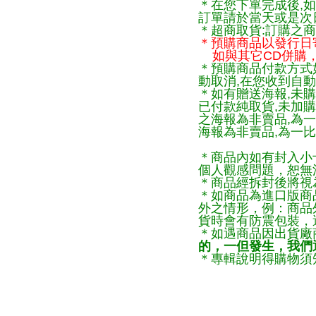
＊在您下單完成後,如
訂單請於當天或是次
＊超商取貨:訂購之商
＊預購商品以發行日
如與其它CD併購，
＊預購商品付款方式
動取消,在您收到自動
＊如有贈送海報,未購
已付款純取貨,未加
之海報為非賣品,為
海報為非賣品,為一比
＊商品內如有封入小
個人觀感問題，恕無
＊商品經拆封後將視
＊如商品為進口版商
外之情形，例：商品
貨時會有防震包裝，
＊如遇商品因出貨廠
的，一但發生，我們通
＊專輯說明得購物須知