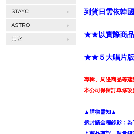
到貨日需依韓
STAYC
ASTRO
★★以實際商
其它
★★５大唱片
專輯、周邊商品等建
本公司保留訂單修改(
▲購物需知▲
拆封請全程錄影：為
＊商品有誤、數量短