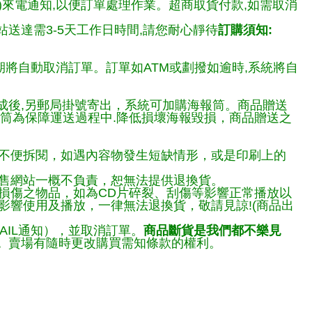
)來電通知,以便訂單處理作業。超商取貨付款,如需取消
送達需3-5天工作日時間,請您耐心靜待
訂購須知:
期將自動取消訂單。訂單如ATM或劃撥如逾時,系統將自
完成後,另郵局掛號寄出，系統可加購海報筒。商品贈送
報筒為保障運送過程中.降低損壞海報毀損，商品贈送之
不便拆閱，如遇內容物發生短缺情形，或是印刷上的
售網站一概不負責，恕無法提供退換貨。
損傷之物品，如為CD片碎裂、刮傷等影響正常播放以
響使用及播放，一律無法退換貨，敬請見諒!(商品出
AIL通知），並取消訂單。
商品斷貨是我們都不樂見
。
賣場有隨時更改購買需知條款的權利。