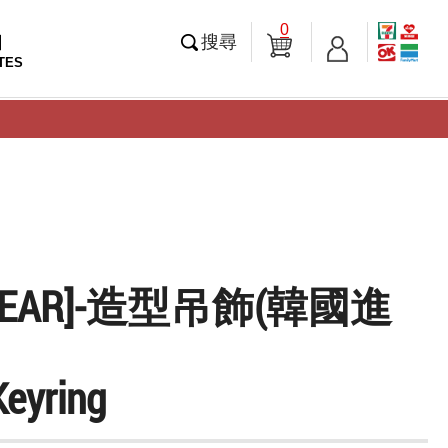
0
知
搜尋
TES
 YEAR]-造型吊飾(韓國進
Keyring