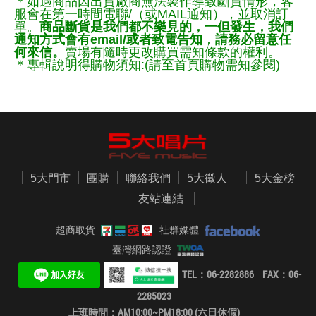
＊如遇商品因出貨廠商無法製作導致斷貨情形，客
服會在第一時間電聯/（或MAIL通知），並取消訂
單。
商品斷貨是我們都不樂見的，一但發生，我們
通知方式會有email/或者致電告知，請務必留意任
何來信。
賣場有隨時更改購買需知條款的權利。
＊專輯說明得購物須知:(請至首頁購物需知參閱)
5大門市
團購
聯絡我們
5大徵人
5大金榜
友站連結
超商取貨
社群媒體
臺灣網路認證
TEL：06-2282886 FAX：06-
2285023
上班時間：AM10:00~PM18:00 (六日休假)