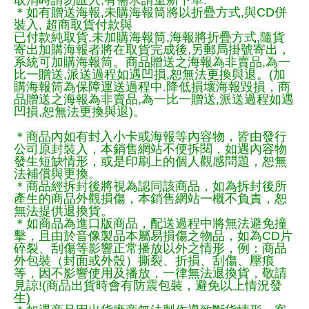
＊如有贈送海報,未購海報筒將以折疊方式,與CD併
裝入, 超商取貨付款與
已付款純取貨,未加購海報筒,海報將折疊方式,隨貨
寄出加購海報者將在取貨完成後,另郵局掛號寄出，
系統可加購海報筒。商品贈送之海報為非賣品,為一
比一贈送,派送過程如遇凹損,恕無法更換與退。(加
購海報筒為保障運送過程中.降低損壞海報毀損，商
品贈送之海報為非賣品,為一比一贈送,派送過程如遇
凹損,恕無法更換與退)。
＊商品內如有封入小卡或海報等內容物，皆由發行
公司原封裝入，本銷售網站不便拆閱，如遇內容物
發生短缺情形，或是印刷上的個人觀感問題，恕無
法補償與更換。
＊商品經拆封後將視為認同該商品，如為拆封後所
產生的商品外觀損傷，本銷售網站一概不負責，恕
無法提供退換貨。
＊如商品為進口版商品，配送過程中將無法避免撞
擊，且由於音像製品本屬易損傷之物品，如為CD片
碎裂、刮傷等影響正常播放以外之情形，例：商品
外包裝（封面或外殼）撕裂、折損、刮傷、壓痕
等，因不影響使用及播放，一律無法退換貨，敬請
見諒!(商品出貨時會有防震包裝，避免以上情況發
生)