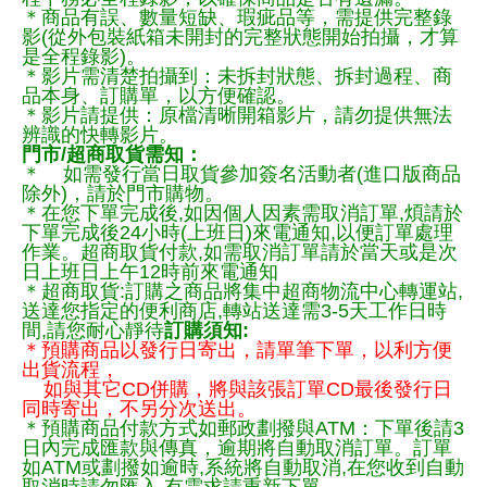
＊商品有誤、數量短缺、瑕疵品等，需提供完整錄
影(從外包裝紙箱未開封的完整狀態開始拍攝，才算
是全程錄影)。
＊影片需清楚拍攝到：未拆封狀態、拆封過程、商
品本身、訂購單，以方便確認。
＊影片請提供：原檔清晰開箱影片，請勿提供無法
辨識的快轉影片。
門市/超商取貨需知：
＊ 如需發行當日取貨參加簽名活動者(進口版商品
除外)，請於門市購物。
＊在您下單完成後,如因個人因素需取消訂單,煩請於
下單完成後24小時(上班日)來電通知,以便訂單處理
作業。超商取貨付款,如需取消訂單請於當天或是次
日上班日上午12時前來電通知
＊超商取貨:訂購之商品將集中超商物流中心轉運站,
送達您指定的便利商店,轉站送達需3-5天工作日時
間,請您耐心靜待
訂購須知:
＊預購商品以發行日寄出，請單筆下單，以利方便
出貨流程，
如與其它CD併購，將與該張訂單CD最後發行日
同時寄出，不另分次送出。
＊預購商品付款方式如郵政劃撥與ATM：下單後請3
日內完成匯款與傳真，逾期將自動取消訂單。訂單
如ATM或劃撥如逾時,系統將自動取消,在您收到自動
取消時請勿匯入,有需求請重新下單.