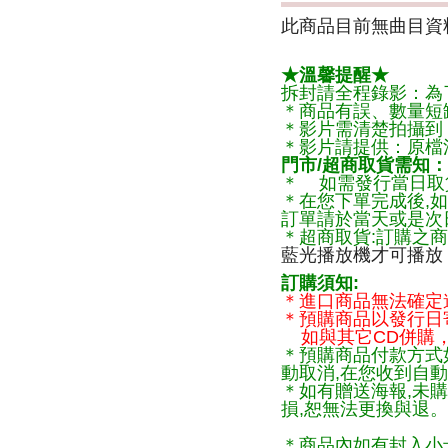
此商品目前無曲目資料
★溫馨提醒★
拆封請全程錄影：為
＊商品有誤、數量短
＊影片需清楚拍攝到
＊影片請提供：原檔
門市/超商取貨需知：
＊ 如需發行當日取
＊在您下單完成後,如
訂單請於當天或是次
＊超商取貨:訂購之商
藍光播放機才可播放
訂購須知:
＊進口商品無法確定
＊預購商品以發行日
如與其它CD併購，
＊預購商品付款方式
動取消,在您收到自動
＊如有贈送海報,未
損,恕無法更換與退
＊商品內如有封入小