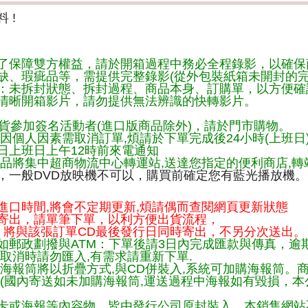
 !
了保障雙方權益，請於開箱過程中務必全程錄影，以確保
缺、瑕疵品等，需提供完整錄影(從外包裝紙箱未開封的完
：未拆封狀態、拆封過程、商品本身、訂購單，以方便確
清晰開箱影片，請勿提供無法辨識的快轉影片。
貨參加簽名活動者(進口版商品除外)，請於門市購物。
因個人因素需取消訂單,煩請於下單完成後24小時(上班日
日上班日上午12時前來電通知
品將集中超商物流中心轉運站,送達您指定的便利商店,轉站
，一般DVD放映機不可以，購買前確定您有藍光播放機。
進口時間,將會不定期更新,煩請偶而查閱網頁更新狀態
寄出，請單筆下單，以利方便出貨流程，
將與該張訂單CD最後發行日同時寄出，不另分次送出。
如郵政劃撥與ATM：下單後請3日內完成匯款與傳真，逾
取消時請勿匯入,有需求請重新下單.
購海報筒將以折疊方式,與CD併裝入,系統可加購海報筒。
。(國內寄送如未加購海報筒,運送過程中海報如有毀損，本
卡或海報等內容物，皆由發行公司原封裝入，本銷售網站