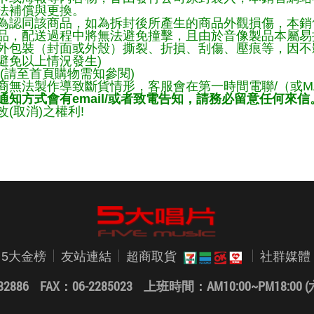
法補償與更換。
為認同該商品，如為拆封後所產生的商品外觀損傷，本銷
品，配送過程中將無法避免撞擊，且由於音像製品本屬易
外包裝（封面或外殼）撕裂、折損、刮傷、壓痕等，因不影
避免以上情況發生)
(請至首頁購物需知參閱)
商無法製作導致斷貨情形，客服會在第一時間電聯/（或M
知方式會有email/或者致電告知，請務必留意任何來信
(取消)之權利!
5大金榜
友站連結
超商取貨
社群媒體
82886 FAX：06-2285023
上班時間：AM10:00~PM18:0