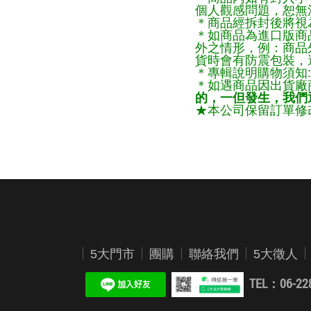
個人觀感問題，恕無
＊商品經拆封後將視
＊如商品為進口版商
外之情形，例：商品
貨時會有防震包裝，
＊專輯說明購物須知:
＊如遇商品因出貨廠
的，一但發生，我們通
★本公司保留訂單修改
5大門市
團購
聯絡我們
5大徵人
TEL：06-22