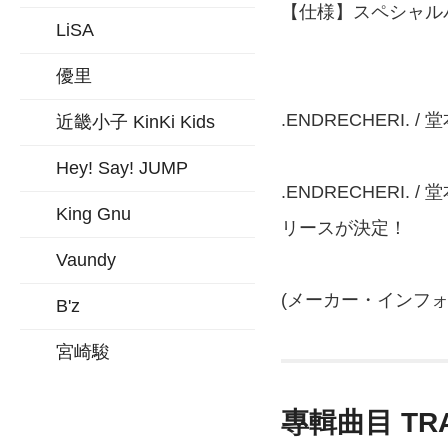
【仕様】スペシャル
LiSA
優里
.ENDRECHERI. /
近畿小子 KinKi Kids
Hey! Say! JUMP
.ENDRECHERI.
King Gnu
リースが決定！
Vaundy
(メーカー・インフォ
B'z
宮崎駿
專輯曲目 TR