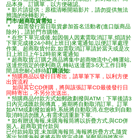
品本身、訂購單，以方便確認。
＊影片請提供：原檔清晰開箱影片，請勿提供無法
辨識的快轉影片。
門市/超商取貨需知：
＊ 如需發行當日取貨參加簽名活動者(進口版商品
除外)，請於門市購物。
＊在您下單完成後,如因個人因素需取消訂單,煩請於
下單完成後24小時(上班日)來電通知,以便訂單處理
作業。超商取貨付款,如需取消訂單請於當天或是次
日上班日上午12時前來電通知
＊超商取貨:訂購之商品將集中超商物流中心轉運站,
送達您指定的便利商店,轉站送達需3-5天工作日時
間,請您耐心靜待
訂購須知:
＊預購商品以發行日寄出，請單筆下單，以利方便
出貨流程，
如與其它CD併購，將與該張訂單CD最後發行日
同時寄出，不另分次送出。
＊預購商品付款方式如郵政劃撥與ATM：下單後請3
日內完成匯款與傳真，逾期將自動取消訂單。訂單
如ATM或劃撥如逾時,系統將自動取消,在您收到自動
取消時請勿匯入,有需求請重新下單.
＊如有贈送海報,未購海報筒將以折疊方式,與CD併
裝入, 超商取貨付款與
已付款純取貨,未加購海報筒,海報將折疊方式,隨貨
寄出加購海報者將在取貨完成後,另郵局掛號寄出，