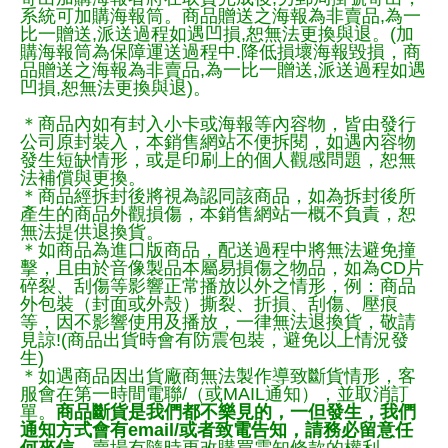
系統可加購海報筒。商品贈送之海報為非賣品,為一
比一贈送,派送過程如遇凹損,恕無法更換與退。(加
購海報筒為保障運送過程中.降低損壞海報毀損，商
品贈送之海報為非賣品,為一比一贈送,派送過程如遇
凹損,恕無法更換與退)。
＊商品內如有封入小卡或海報等內容物，皆由發行
公司原封裝入，本銷售網站不便拆閱，如遇內容物
發生短缺情形，或是印刷上的個人觀感問題，恕無
法補償與更換。
＊商品經拆封後將視為認同該商品，如為拆封後所
產生的商品外觀損傷，本銷售網站一概不負責，恕
無法提供退換貨。
＊如商品為進口版商品，配送過程中將無法避免撞
擊，且由於音像製品本屬易損傷之物品，如為CD片
碎裂、刮傷等影響正常播放以外之情形，例：商品
外包裝（封面或外殼）撕裂、折損、刮傷、壓痕
等，因不影響使用及播放，一律無法退換貨，敬請
見諒!(商品出貨時會有防震包裝，避免以上情況發
生)
＊如遇商品因出貨廠商無法製作導致斷貨情形，客
服會在第一時間電聯/（或MAIL通知），並取消訂
單。
商品斷貨是我們都不樂見的，一但發生，我們
通知方式會有email/或者致電告知，請務必留意任