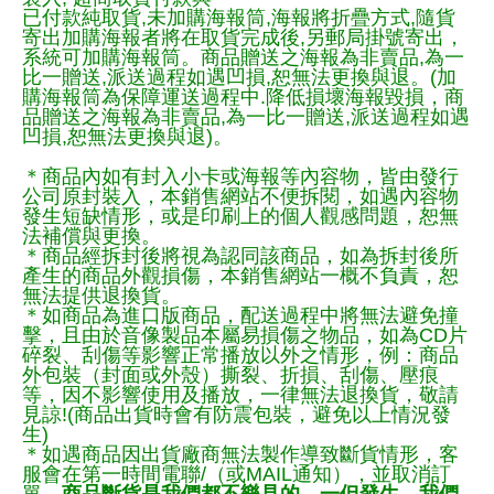
已付款純取貨,未加購海報筒,海報將折疊方式,隨貨
寄出加購海報者將在取貨完成後,另郵局掛號寄出，
系統可加購海報筒。商品贈送之海報為非賣品,為一
比一贈送,派送過程如遇凹損,恕無法更換與退。(加
購海報筒為保障運送過程中.降低損壞海報毀損，商
品贈送之海報為非賣品,為一比一贈送,派送過程如遇
凹損,恕無法更換與退)。
＊商品內如有封入小卡或海報等內容物，皆由發行
公司原封裝入，本銷售網站不便拆閱，如遇內容物
發生短缺情形，或是印刷上的個人觀感問題，恕無
法補償與更換。
＊商品經拆封後將視為認同該商品，如為拆封後所
產生的商品外觀損傷，本銷售網站一概不負責，恕
無法提供退換貨。
＊如商品為進口版商品，配送過程中將無法避免撞
擊，且由於音像製品本屬易損傷之物品，如為CD片
碎裂、刮傷等影響正常播放以外之情形，例：商品
外包裝（封面或外殼）撕裂、折損、刮傷、壓痕
等，因不影響使用及播放，一律無法退換貨，敬請
見諒!(商品出貨時會有防震包裝，避免以上情況發
生)
＊如遇商品因出貨廠商無法製作導致斷貨情形，客
服會在第一時間電聯/（或MAIL通知），並取消訂