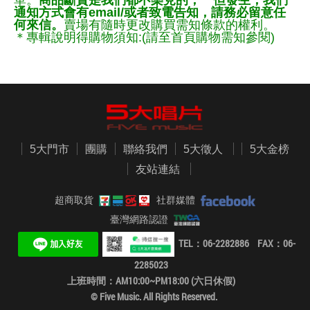
單。
商品斷貨是我們都不樂見的，一但發生，我們
通知方式會有email/或者致電告知，請務必留意任
何來信。
賣場有隨時更改購買需知條款的權利。
＊專輯說明得購物須知:(請至首頁購物需知參閱)
5大門市
團購
聯絡我們
5大徵人
5大金榜
友站連結
超商取貨
社群媒體
臺灣網路認證
TEL：06-2282886 FAX：06-
2285023
上班時間：AM10:00~PM18:00 (六日休假)
© Five Music. All Rights Reserved.