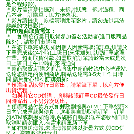
是全程錄影)。
＊影片需清楚拍攝到：未拆封狀態、拆封過程、商
品本身、訂購單，以方便確認。
＊影片請提供：原檔清晰開箱影片，請勿提供無法
辨識的快轉影片。
門市/超商取貨需知：
＊ 如需發行當日取貨參加簽名活動者(進口版商品
除外)，請於門市購物。
＊在您下單完成後,如因個人因素需取消訂單,煩請於
下單完成後24小時(上班日)來電通知,以便訂單處理
作業。超商取貨付款,如需取消訂單請於當天或是次
日上班日上午12時前來電通知
＊超商取貨:訂購之商品將集中超商物流中心轉運站,
送達您指定的便利商店,轉站送達需3-5天工作日時
間,請您耐心靜待
訂購須知:
＊預購商品以發行日寄出，請單筆下單，以利方便
出貨流程，
如與其它CD併購，將與該張訂單CD最後發行日
同時寄出，不另分次送出。
＊預購商品付款方式如郵政劃撥與ATM：下單後請3
日內完成匯款與傳真，逾期將自動取消訂單。訂單
如ATM或劃撥如逾時,系統將自動取消,在您收到自動
取消時請勿匯入,有需求請重新下單.
＊如有贈送海報,未購海報筒將以折疊方式,與CD併
裝入, 超商取貨付款與