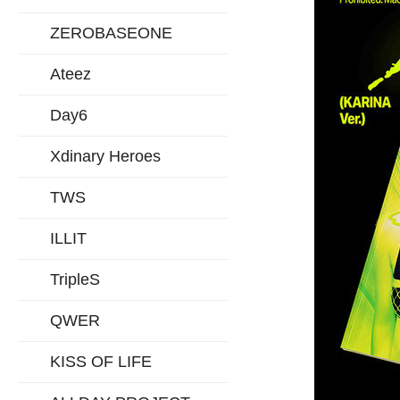
ZEROBASEONE
Ateez
Day6
Xdinary Heroes
TWS
ILLIT
TripleS
QWER
KISS OF LIFE