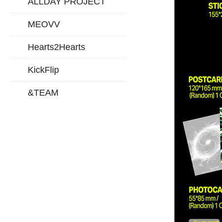
ALLDAY PROJECT
MEOVV
Hearts2Hearts
KickFlip
&TEAM