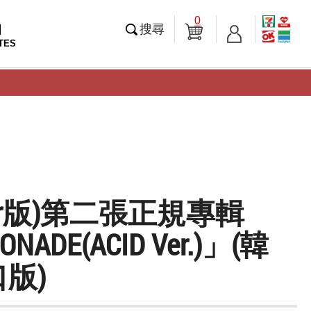
0
知
搜尋
TES
nter版)第二張正規專輯
NADE(ACID Ver.)」(韓
版)