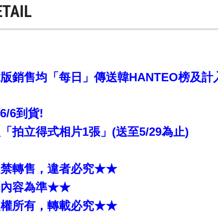
ETAIL
銷售均「每日」傳送韓HANTEO榜及計入CI
~6/6到貨!
拍立得式相片1張」(送至5/29為止)
嚴禁轉售，違者必究★★
品內容為準★★
版權所有，轉載必究★★