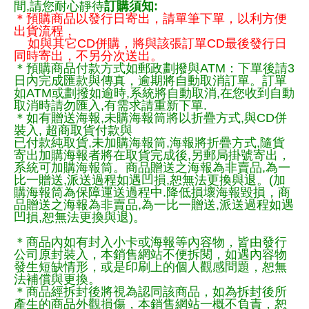
間,請您耐心靜待
訂購須知:
＊預購商品以發行日寄出，請單筆下單，以利方便
出貨流程，
如與其它CD併購，將與該張訂單CD最後發行日
同時寄出，不另分次送出。
＊預購商品付款方式如郵政劃撥與ATM：下單後請3
日內完成匯款與傳真，逾期將自動取消訂單。訂單
如ATM或劃撥如逾時,系統將自動取消,在您收到自動
取消時請勿匯入,有需求請重新下單.
＊如有贈送海報,未購海報筒將以折疊方式,與CD併
裝入, 超商取貨付款與
已付款純取貨,未加購海報筒,海報將折疊方式,隨貨
寄出加購海報者將在取貨完成後,另郵局掛號寄出，
系統可加購海報筒。商品贈送之海報為非賣品,為一
比一贈送,派送過程如遇凹損,恕無法更換與退。(加
購海報筒為保障運送過程中.降低損壞海報毀損，商
品贈送之海報為非賣品,為一比一贈送,派送過程如遇
凹損,恕無法更換與退)。
＊商品內如有封入小卡或海報等內容物，皆由發行
公司原封裝入，本銷售網站不便拆閱，如遇內容物
發生短缺情形，或是印刷上的個人觀感問題，恕無
法補償與更換。
＊商品經拆封後將視為認同該商品，如為拆封後所
產生的商品外觀損傷，本銷售網站一概不負責，恕