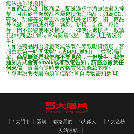
無法提供退換貨。
＊如商品為進口版商品，配送過程中將無法避免撞
擊，且由於音像製品本屬易損傷之物品，如為CD片
碎裂、刮傷等影響正常播放以外之情形，例：商品
外包裝（封面或外殼）撕裂、折損、刮傷、壓痕
等，因不影響使用及播放，一律無法退換貨，敬請
見諒!(商品出貨時會有防震包裝，避免以上情況發
生)
＊如遇商品因出貨廠商無法製作導致斷貨情形，客
服會在第一時間電聯/（或MAIL通知），並取消訂
單。
商品斷貨是我們都不樂見的，一但發生，我們
通知方式會有email/或者致電告知，請務必留意任
何來信。
賣場有隨時更改購買需知條款的權利。
＊專輯說明得購物須知:(請至首頁購物需知參閱)
5大門市
團購
聯絡我們
5大徵人
5大金榜
友站連結