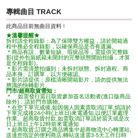
專輯曲目 TRACK
此商品目前無曲目資料 !
★溫馨提醒★
拆封請全程錄影：為了保障雙方權益，請於開箱過
程中務必全程錄影，以確保商品是否有遺漏。
＊商品有誤、數量短缺、瑕疵品等，需提供完整錄
影(從外包裝紙箱未開封的完整狀態開始拍攝，才算
是全程錄影)。
＊影片需清楚拍攝到：未拆封狀態、拆封過程、商
品本身、訂購單，以方便確認。
＊影片請提供：原檔清晰開箱影片，請勿提供無法
辨識的快轉影片。
門市/超商取貨需知：
＊ 如需發行當日取貨參加簽名活動者(進口版商品
除外)，請於門市購物。
＊在您下單完成後,如因個人因素需取消訂單,煩請於
下單完成後24小時(上班日)來電通知,以便訂單處理
作業。超商取貨付款,如需取消訂單請於當天或是次
日上班日上午12時前來電通知
＊超商取貨:訂購之商品將集中超商物流中心轉運站,
送達您指定的便利商店,轉站送達需3-5天工作日時