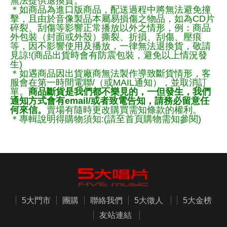
無法提供退換貨。
＊如商品為進口版商品，配送過程中將無法避免撞
擊，且由於音像製品本屬易損傷之物品，如為CD片
碎裂、刮傷等影響正常播放以外之情形，例：商品
外包裝（封面或外殼）撕裂、折損、刮傷、壓痕
等，因不影響使用及播放，一律無法退換貨，敬請
見諒!(商品出貨時會有防震包裝，避免以上情況發
生)
＊如遇商品因出貨廠商無法製作導致斷貨情形，客
服會在第一時間電聯/（或MAIL通知），並取消訂
單。
商品斷貨是我們都不樂見的，一但發生，我們
通知方式會有email/或者致電告知，請務必留意任
何來信。
賣場有隨時更改購買需知條款的權利。
＊專輯說明得購物須知:(請至首頁購物需知參閱)
5大門市
團購
聯絡我們
5大徵人
5大金榜
友站連結