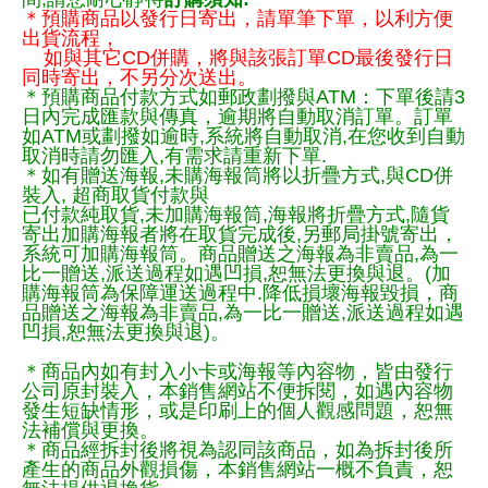
＊預購商品以發行日寄出，請單筆下單，以利方便
出貨流程，
如與其它CD併購，將與該張訂單CD最後發行日
同時寄出，不另分次送出。
＊預購商品付款方式如郵政劃撥與ATM：下單後請3
日內完成匯款與傳真，逾期將自動取消訂單。訂單
如ATM或劃撥如逾時,系統將自動取消,在您收到自動
取消時請勿匯入,有需求請重新下單.
＊如有贈送海報,未購海報筒將以折疊方式,與CD併
裝入, 超商取貨付款與
已付款純取貨,未加購海報筒,海報將折疊方式,隨貨
寄出加購海報者將在取貨完成後,另郵局掛號寄出，
系統可加購海報筒。商品贈送之海報為非賣品,為一
比一贈送,派送過程如遇凹損,恕無法更換與退。(加
購海報筒為保障運送過程中.降低損壞海報毀損，商
品贈送之海報為非賣品,為一比一贈送,派送過程如遇
凹損,恕無法更換與退)。
＊商品內如有封入小卡或海報等內容物，皆由發行
公司原封裝入，本銷售網站不便拆閱，如遇內容物
發生短缺情形，或是印刷上的個人觀感問題，恕無
法補償與更換。
＊商品經拆封後將視為認同該商品，如為拆封後所
產生的商品外觀損傷，本銷售網站一概不負責，恕