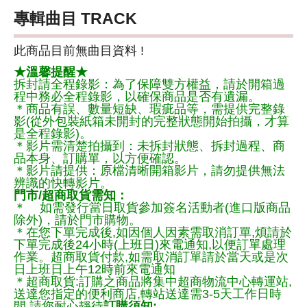
專輯曲目 TRACK
此商品目前無曲目資料 !
★溫馨提醒★
拆封請全程錄影：為了保障雙方權益，請於開箱過
程中務必全程錄影，以確保商品是否有遺漏。
＊商品有誤、數量短缺、瑕疵品等，需提供完整錄
影(從外包裝紙箱未開封的完整狀態開始拍攝，才算
是全程錄影)。
＊影片需清楚拍攝到：未拆封狀態、拆封過程、商
品本身、訂購單，以方便確認。
＊影片請提供：原檔清晰開箱影片，請勿提供無法
辨識的快轉影片。
門市/超商取貨需知：
＊ 如需發行當日取貨參加簽名活動者(進口版商品
除外)，請於門市購物。
＊在您下單完成後,如因個人因素需取消訂單,煩請於
下單完成後24小時(上班日)來電通知,以便訂單處理
作業。超商取貨付款,如需取消訂單請於當天或是次
日上班日上午12時前來電通知
＊超商取貨:訂購之商品將集中超商物流中心轉運站,
送達您指定的便利商店,轉站送達需3-5天工作日時
間,請您耐心靜待
訂購須知: