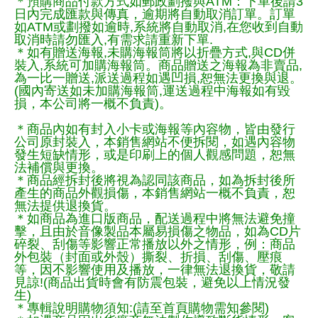
＊預購商品付款方式如郵政劃撥與ATM：下單後請3
日內完成匯款與傳真，逾期將自動取消訂單。訂單
如ATM或劃撥如逾時,系統將自動取消,在您收到自動
取消時請勿匯入,有需求請重新下單.
＊如有贈送海報,未購海報筒將以折疊方式,與CD併
裝入,系統可加購海報筒。商品贈送之海報為非賣品,
為一比一贈送,派送過程如遇凹損,恕無法更換與退。
(國內寄送如未加購海報筒,運送過程中海報如有毀
損，本公司將一概不負責)。
＊商品內如有封入小卡或海報等內容物，皆由發行
公司原封裝入，本銷售網站不便拆閱，如遇內容物
發生短缺情形，或是印刷上的個人觀感問題，恕無
法補償與更換。
＊商品經拆封後將視為認同該商品，如為拆封後所
產生的商品外觀損傷，本銷售網站一概不負責，恕
無法提供退換貨。
＊如商品為進口版商品，配送過程中將無法避免撞
擊，且由於音像製品本屬易損傷之物品，如為CD片
碎裂、刮傷等影響正常播放以外之情形，例：商品
外包裝（封面或外殼）撕裂、折損、刮傷、壓痕
等，因不影響使用及播放，一律無法退換貨，敬請
見諒!(商品出貨時會有防震包裝，避免以上情況發
生)
＊專輯說明購物須知:(請至首頁購物需知參閱)