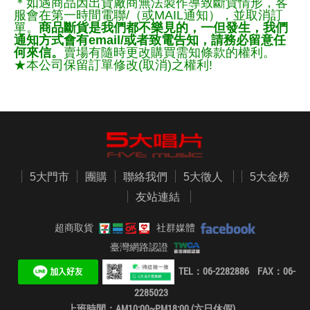
＊如遇商品因出貨廠商無法製作導致斷貨情形，客
服會在第一時間電聯/（或MAIL通知），並取消訂
單。
商品斷貨是我們都不樂見的，一但發生，我們
通知方式會有email/或者致電告知，請務必留意任
何來信。
賣場有隨時更改購買需知條款的權利。
★本公司保留訂單修改(取消)之權利!
5大門市
團購
聯絡我們
5大徵人
5大金榜
友站連結
超商取貨
社群媒體
臺灣網路認證
TEL：06-2282886 FAX：06-
2285023
上班時間：AM10:00~PM18:00 (六日休假)