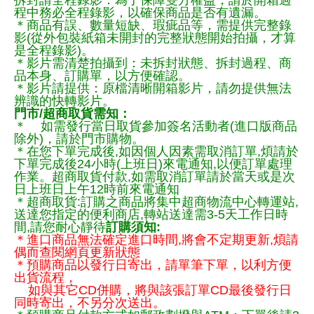
拆封請全程錄影：為了保障雙方權益，請於開箱過
程中務必全程錄影，以確保商品是否有遺漏。
＊商品有誤、數量短缺、瑕疵品等，需提供完整錄
影(從外包裝紙箱未開封的完整狀態開始拍攝，才算
是全程錄影)。
＊影片需清楚拍攝到：未拆封狀態、拆封過程、商
品本身、訂購單，以方便確認。
＊影片請提供：原檔清晰開箱影片，請勿提供無法
辨識的快轉影片。
門市/超商取貨需知：
＊ 如需發行當日取貨參加簽名活動者(進口版商品
除外)，請於門市購物。
＊在您下單完成後,如因個人因素需取消訂單,煩請於
下單完成後24小時(上班日)來電通知,以便訂單處理
作業。超商取貨付款,如需取消訂單請於當天或是次
日上班日上午12時前來電通知
＊超商取貨:訂購之商品將集中超商物流中心轉運站,
送達您指定的便利商店,轉站送達需3-5天工作日時
間,請您耐心靜待
訂購須知:
＊進口商品無法確定進口時間,將會不定期更新,煩請
偶而查閱網頁更新狀態
＊預購商品以發行日寄出，請單筆下單，以利方便
出貨流程，
如與其它CD併購，將與該張訂單CD最後發行日
同時寄出，不另分次送出。