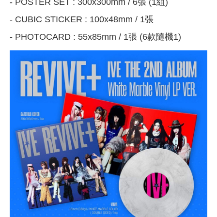
- POSTER SET : 300x300mm / 6張 (1組)
- CUBIC STICKER : 100x48mm / 1張
- PHOTOCARD : 55x85mm / 1張 (6款隨機1)