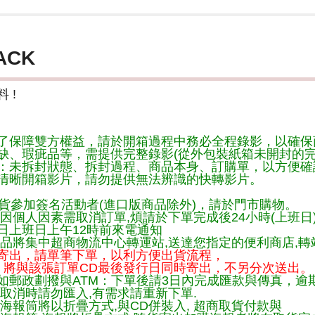
ACK
 !
了保障雙方權益，請於開箱過程中務必全程錄影，以確保
缺、瑕疵品等，需提供完整錄影(從外包裝紙箱未開封的完
：未拆封狀態、拆封過程、商品本身、訂購單，以方便確
清晰開箱影片，請勿提供無法辨識的快轉影片。
貨參加簽名活動者(進口版商品除外)，請於門市購物。
因個人因素需取消訂單,煩請於下單完成後24小時(上班日
日上班日上午12時前來電通知
品將集中超商物流中心轉運站,送達您指定的便利商店,轉站
寄出，請單筆下單，以利方便出貨流程，
將與該張訂單CD最後發行日同時寄出，不另分次送出。
如郵政劃撥與ATM：下單後請3日內完成匯款與傳真，逾
取消時請勿匯入,有需求請重新下單.
海報筒將以折疊方式,與CD併裝入, 超商取貨付款與