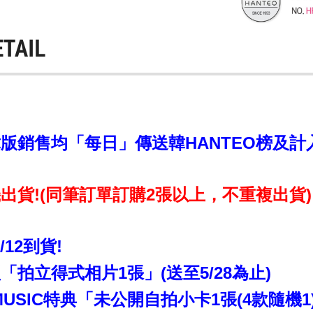
ETAIL
銷售均「每日」傳送韓HANTEO榜及計入CI
出貨!(同筆訂單訂購2張以上，不重複出貨)
6/12到貨!
拍立得式相片1張」(送至5/28為止)
MUSIC特典「未公開自拍小卡1張(4款隨機1