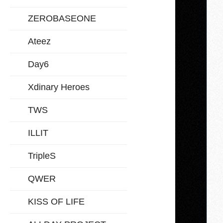
ZEROBASEONE
Ateez
Day6
Xdinary Heroes
TWS
ILLIT
TripleS
QWER
KISS OF LIFE