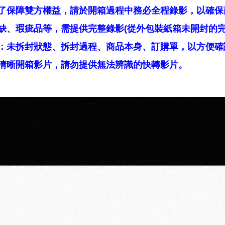
了保障雙方權益，請於開箱過程中務必全程錄影，以確保
缺、瑕疵品等，需提供完整錄影(從外包裝紙箱未開封的完
：未拆封狀態、拆封過程、商品本身、訂購單，以方便確
清晰開箱影片，請勿提供無法辨識的快轉影片。