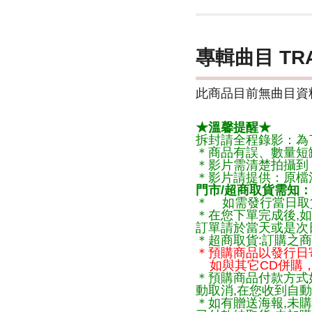
專輯曲目 TR
此商品目前無曲目資料
★溫馨提醒★
拆封請全程錄影：為
＊商品有誤、數量短
＊影片需清楚拍攝到
＊影片請提供：原檔
門市/超商取貨需知：
＊ 如需發行當日取
＊在您下單完成後,如
訂單請於當天或是次
＊超商取貨:訂購之商
＊預購商品以發行日
如與其它CD併購，
＊預購商品付款方式
動取消,在您收到自動
＊如有贈送海報,未購