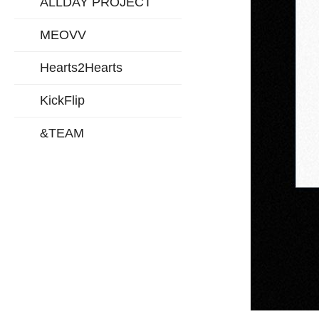
ALLDAY PROJECT
MEOVV
Hearts2Hearts
KickFlip
&TEAM