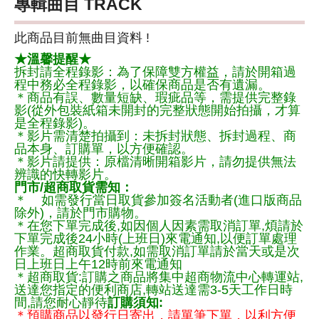
專輯曲目 TRACK
此商品目前無曲目資料 !
★溫馨提醒★
拆封請全程錄影：為了保障雙方權益，請於開箱過
程中務必全程錄影，以確保商品是否有遺漏。
＊商品有誤、數量短缺、瑕疵品等，需提供完整錄
影(從外包裝紙箱未開封的完整狀態開始拍攝，才算
是全程錄影)。
＊影片需清楚拍攝到：未拆封狀態、拆封過程、商
品本身、訂購單，以方便確認。
＊影片請提供：原檔清晰開箱影片，請勿提供無法
辨識的快轉影片。
門市/超商取貨需知：
＊ 如需發行當日取貨參加簽名活動者(進口版商品
除外)，請於門市購物。
＊在您下單完成後,如因個人因素需取消訂單,煩請於
下單完成後24小時(上班日)來電通知,以便訂單處理
作業。超商取貨付款,如需取消訂單請於當天或是次
日上班日上午12時前來電通知
＊超商取貨:訂購之商品將集中超商物流中心轉運站,
送達您指定的便利商店,轉站送達需3-5天工作日時
間,請您耐心靜待
訂購須知:
＊預購商品以發行日寄出，請單筆下單，以利方便