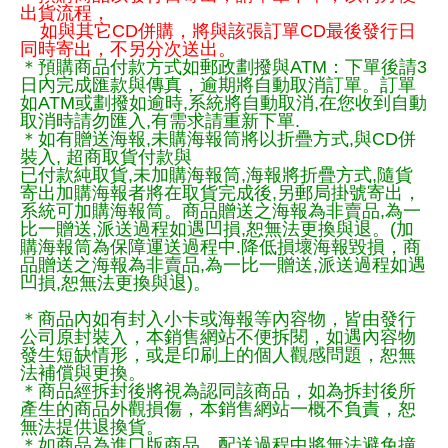
出貨流程，
如與其它CD併購，將與該張訂單CD最後發行日
同時寄出，不另分次送出。
＊預購商品付款方式如郵政劃撥與ATM：下單後請3
日內完成匯款與傳真，逾期將自動取消訂單。訂單
如ATM或劃撥如逾時,系統將自動取消,在您收到自動
取消時請勿匯入,有需求請重新下單.
＊如有贈送海報,未購海報筒將以折疊方式,與CD併
裝入, 超商取貨付款與
已付款純取貨,未加購海報筒,海報將折疊方式,隨貨
寄出加購海報者將在取貨完成後,另郵局掛號寄出，
系統可加購海報筒。商品贈送之海報為非賣品,為一
比一贈送,派送過程如遇凹損,恕無法更換與退。(加
購海報筒為保障運送過程中.降低損壞海報毀損，商
品贈送之海報為非賣品,為一比一贈送,派送過程如遇
凹損,恕無法更換與退)。
＊商品內如有封入小卡或海報等內容物，皆由發行
公司原封裝入，本銷售網站不便拆閱，如遇內容物
發生短缺情形，或是印刷上的個人觀感問題，恕無
法補償與更換。
＊商品經拆封後將視為認同該商品，如為拆封後所
產生的商品外觀損傷，本銷售網站一概不負責，恕
無法提供退換貨。
＊如商品為進口版商品，配送過程中將無法避免撞