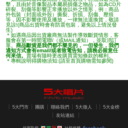
擊，且由於音像製品本屬易損傷之物品，如為CD片
碎裂、刮傷等影響正常播放以外之情形，例：商品
外包裝（封面或外殼）撕裂、折損、刮傷、壓痕
等，因不影響使用及播放，一律無法退換貨，敬請
見諒!(商品出貨時會有防震包裝，避免以上情況發
生)
＊如遇商品因出貨廠商無法製作導致斷貨情形，客
服會在第一時間電聯/（或MAIL通知），並取消訂
單。
商品斷貨是我們都不樂見的，一但發生，我們
通知方式會有email/或者致電告知，請務必留意任
何來信。
賣場有隨時更改購買需知條款的權利。
＊專輯說明得購物須知:(請至首頁購物需知參閱)
5大門市
團購
聯絡我們
5大徵人
5大金榜
友站連結