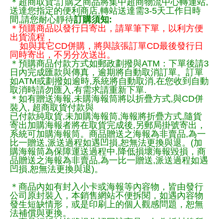
＊超商取貨:訂購之商品將集中超商物流中心轉運站,
送達您指定的便利商店,轉站送達需3-5天工作日時
間,請您耐心靜待
訂購須知:
＊預購商品以發行日寄出，請單筆下單，以利方便
出貨流程，
如與其它CD併購，將與該張訂單CD最後發行日
同時寄出，不另分次送出。
＊預購商品付款方式如郵政劃撥與ATM：下單後請3
日內完成匯款與傳真，逾期將自動取消訂單。訂單
如ATM或劃撥如逾時,系統將自動取消,在您收到自動
取消時請勿匯入,有需求請重新下單.
＊如有贈送海報,未購海報筒將以折疊方式,與CD併
裝入, 超商取貨付款與
已付款純取貨,未加購海報筒,海報將折疊方式,隨貨
寄出加購海報者將在取貨完成後,另郵局掛號寄出，
系統可加購海報筒。商品贈送之海報為非賣品,為一
比一贈送,派送過程如遇凹損,恕無法更換與退。(加
購海報筒為保障運送過程中.降低損壞海報毀損，商
品贈送之海報為非賣品,為一比一贈送,派送過程如遇
凹損,恕無法更換與退)。
＊商品內如有封入小卡或海報等內容物，皆由發行
公司原封裝入，本銷售網站不便拆閱，如遇內容物
發生短缺情形，或是印刷上的個人觀感問題，恕無
法補償與更換。