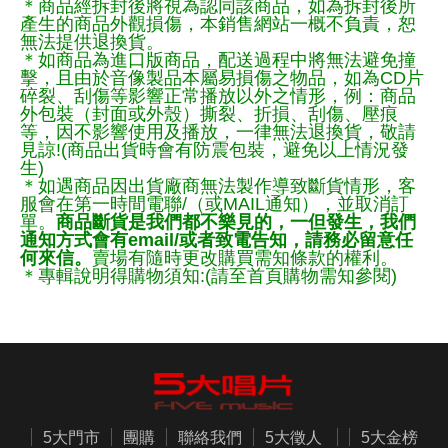
＊商品經拆封後將視為認同該商品，如為拆封後所
產生的商品外觀損傷，本銷售網站一概不負責，恕
無法提供退換貨。
＊如商品為進口版商品，配送過程中將無法避免撞
擊，且由於音像製品本屬易損傷之物品，如為CD片
碎裂、刮傷等影響正常播放以外之情形，例：商品
外包裝（封面或外殼）撕裂、折損、刮傷、壓痕
等，因不影響使用及播放，一律無法退換貨，敬請
見諒!(商品出貨時會有防震包裝，避免以上情況發
生)
＊如遇商品因出貨廠商無法製作導致斷貨情形，客
服會在第一時間電聯/（或MAIL通知），並取消訂
單。
商品斷貨是我們都不樂見的，一但發生，我們
通知方式會有email/或者致電告知，請務必留意任
何來信。
賣場有隨時更改購買需知條款的權利。
＊專輯說明得購物須知:(請至首頁購物需知參閱)
5大門市
團購
聯絡我們
5大徵人
5大金榜