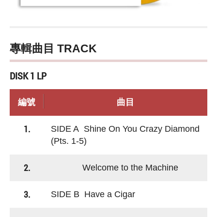
專輯曲目 TRACK
DISK 1 LP
編號
曲目
1.
SIDE A Shine On You Crazy Diamond
(Pts. 1-5)
2.
Welcome to the Machine
3.
SIDE B Have a Cigar