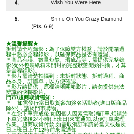
4.
Wish You Were Here
5.
Shine On You Crazy Diamond
(Pts. 6-9)
★溫馨提醒★
拆封請全程錄影：為了保障雙方權益，請於開箱過
程中務必全程錄影，以確保商品是否有遺漏。
＊商品有誤、數量短缺、瑕疵品等，需提供完整錄
影(從外包裝紙箱未開封的完整狀態開始拍攝，才算
是全程錄影)。
＊影片需清楚拍攝到：未拆封狀態、拆封過程、商
品本身、訂購單，以方便確認。
＊影片請提供：原檔清晰開箱影片，請勿提供無法
辨識的快轉影片。
門市/超商取貨需知：
＊ 如需發行當日取貨參加簽名活動者(進口版商品
除外)，請於門市購物。
＊在您下單完成後,如因個人因素需取消訂單,煩請於
下單完成後24小時(上班日)來電通知,以便訂單處理
作業。超商取貨付款,如需取消訂單請於當天或是次
日上班日上午12時前來電通知