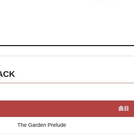
ACK
曲目
The Garden Prelude