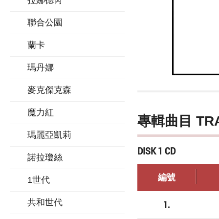
拉娜德芮
聯合公園
蘭卡
瑪丹娜
麥克傑克森
魔力紅
專輯曲目 TR
瑪麗亞凱莉
DISK 1 CD
諾拉瓊絲
編號
1世代
共和世代
1.