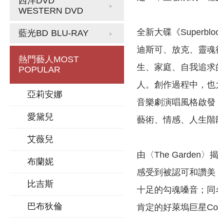
西洋DVD
WESTERN DVD
全新大碟《Super
藍光BD
BLU-RAY
迪斯可、放克、靈魂律
熱門藝人
MOST
生、家庭、自我追求
POPULAR
人。創作過程中，也大幅挑戰
亞莉安娜
音樂劇演唱風格啟發，
愛黛兒
藝術、情感、人生階
艾薇兒
由〈The Garde
布蘭妮
感受到被認可和讚美；陷
比吉斯
十足的勾魂嗓音；同名
巴布狄倫
肯定的好萊塢巨星Col