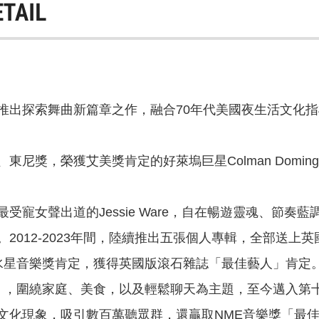
ETAIL
出探索舞曲新篇章之作，融合70年代美國夜生活文化指標、
尼獎，榮獲艾美獎肯定的好萊塢巨星Colman Domingo
受寵女聲出道的Jessie Ware，自在暢遊靈魂、節
2012-2023年間，陸續推出五張個人專輯，全部送上英
音樂獎肯定，獲得英國版滾石雜誌「最佳藝人」肯定。2017年
nners】，圍繞家庭、美食，以及輕鬆聊天為主題，至今邁入第
化現象，吸引數百萬聽眾群，還贏取NME音樂獎「最佳Po