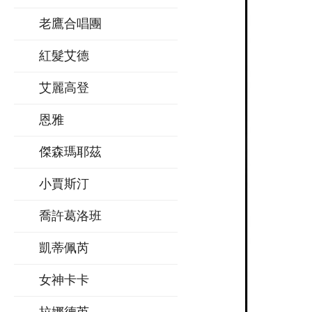
老鷹合唱團
紅髮艾德
艾麗高登
恩雅
傑森瑪耶茲
小賈斯汀
喬許葛洛班
凱蒂佩芮
女神卡卡