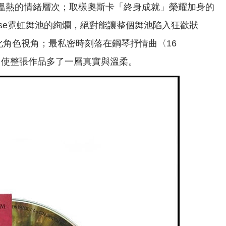
親密且溫熱的情緒層次；取樣奧斯卡「終身成就」榮耀加身的
o House霓虹舞池的絢爛，絕對能讓整個舞池陷入狂歡狀
塑造戲劇化角色視角；最私密時刻落在鋼琴抒情曲〈16
，使整張作品多了一層真實與溫柔。