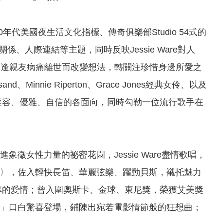
年代美國夜生活文化指標、傳奇俱樂部Studio 54式的
人際連結等主題，同時反映Jessie Ware對人
遭逢親友病痛離世而改變想法，轉關注珍惜身邊所愛之
d、Minnie Riperton、Grace Jones經典女伶、以及
感、從容、優雅、自信的各面向，同時勾勒一位流行歌手在
進象徵女性力量的祕密花園，Jessie Ware盡情歌唱，
o This〉，佐入輕快長笛、華麗弦樂、躍動貝斯，襯托魅力
且深厚的愛情；曾入圍奧斯卡、金球、東尼獎，榮獲艾美獎
「愛神之聲」口白驚喜登場，鋪陳出宛若電影情節般的狂想曲；