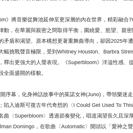
bloom》將音樂從舞池延伸至更深層的內在世界，精彩融合70
動，在華麗與親密之間取得平衡，圍繞愛、慾望、親密關係、
的矛盾和渴望。原本構想更著重舞曲導向，卻因2025年
聲音極限，受到Whitney Houston、Barbra Streisan
釋出更強大的人聲表現。《Superbloom》洋溢性
段全面盛開的樣貌。
n〉揭開序幕，化身神話故事中的茱諾女神(Juno)，帶領樂迷走
入迪斯可復古年代奇想的〈I Could Get Used T
曲〈Superbloom〉透過節奏變化，唱道渴望長久
man Domingo，在歌曲〈Automatic〉開頭以