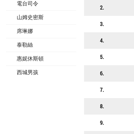
電台司令
2.
山姆史密斯
3.
席琳娜
4.
泰勒絲
5.
惠妮休斯頓
西城男孩
6.
7.
8.
9.