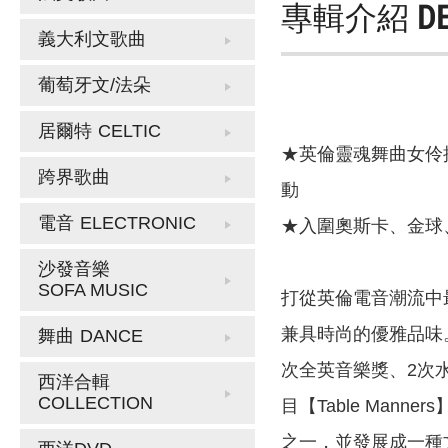
專輯介紹
D
義大利文歌曲
葡萄牙文/法朵
居爾特
CELTIC
★英倫靈魂舞曲女伶推
跨界歌曲
動
電音
ELECTRONIC
★入圍奧斯卡、金球、東
沙發音樂
SOFA MUSIC
打從英倫電音潮流中最
兼具時尚的優雅品味。
舞曲
DANCE
次全英音樂獎、2次水星
西洋合輯
COLLECTION
目【Table Ma
之一，並發展成一種文