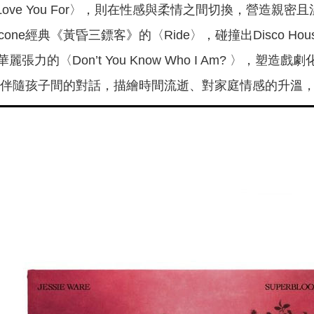
〈Love You For〉，則在性感與柔情之間切換，營造
orricone經典《黃昏三鏢客》的〈Ride〉，碰撞出Disc
張力的〈Don’t You Know Who I Am? 〉，
海浪聲伴隨孩子間的對話，描繪時間流逝、對家庭情感的升溫