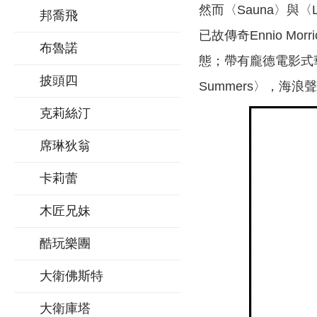
然而〈Sauna〉與
邦喬飛
已故傳奇Ennio M
布魯諾
態；帶有龐德電影式華麗
披頭四
Summers〉，
克莉絲汀
席琳狄翁
卡莉蕾
木匠兄妹
酷玩樂團
大衛佛斯特
大衛庫塔