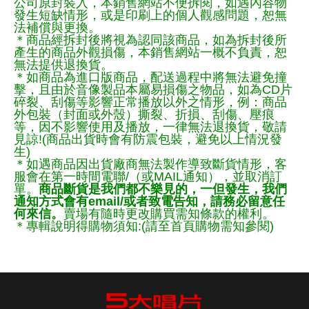
公司原封裝入，本銷售網站不便拆閱，如遇內容物
發生短缺情形，或是印刷上的個人觀感問題，恕無
法補償與更換。
＊商品經拆封後將視為認同該商品，如為拆封後所
產生的商品外觀損傷，本銷售網站一概不負責，恕
無法提供退換貨。
＊如商品為進口版商品，配送過程中將無法避免撞
擊，且由於音像製品本屬易損傷之物品，如為CD片
碎裂、刮傷等影響正常播放以外之情形，例：商品
外包裝（封面或外殼）撕裂、折損、刮傷、壓痕
等，因不影響使用及播放，一律無法退換貨，敬請
見諒!(商品出貨時會有防震包裝，避免以上情況發
生)
＊如遇商品因出貨廠商無法製作導致斷貨情形，客
服會在第一時間電聯/（或MAIL通知），並取消訂
單。
商品斷貨是我們都不樂見的，一但發生，我們
通知方式會有email/或者致電告知，請務必留意任
何來信。
賣場有隨時更改購買需知條款的權利。
＊專輯說明得購物須知:(請至首頁購物需知參閱)