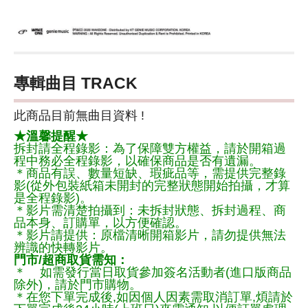
專輯曲目 TRACK
此商品目前無曲目資料 !
★溫馨提醒★
拆封請全程錄影：為了保障雙方權益，請於開箱過
程中務必全程錄影，以確保商品是否有遺漏。
＊商品有誤、數量短缺、瑕疵品等，需提供完整錄
影(從外包裝紙箱未開封的完整狀態開始拍攝，才算
是全程錄影)。
＊影片需清楚拍攝到：未拆封狀態、拆封過程、商
品本身、訂購單，以方便確認。
＊影片請提供：原檔清晰開箱影片，請勿提供無法
辨識的快轉影片。
門市/超商取貨需知：
＊ 如需發行當日取貨參加簽名活動者(進口版商品
除外)，請於門市購物。
＊在您下單完成後,如因個人因素需取消訂單,煩請於