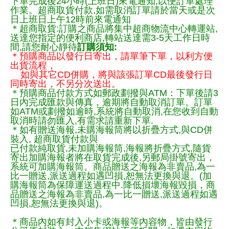
下單完成後24小時(上班日)來電通知,以便訂單處理
作業。超商取貨付款,如需取消訂單請於當天或是次
日上班日上午12時前來電通知
＊超商取貨:訂購之商品將集中超商物流中心轉運站,
送達您指定的便利商店,轉站送達需3-5天工作日時
間,請您耐心靜待
訂購須知:
＊預購商品以發行日寄出，請單筆下單，以利方便
出貨流程，
如與其它CD併購，將與該張訂單CD最後發行日
同時寄出，不另分次送出。
＊預購商品付款方式如郵政劃撥與ATM：下單後請3
日內完成匯款與傳真，逾期將自動取消訂單。訂單
如ATM或劃撥如逾時,系統將自動取消,在您收到自動
取消時請勿匯入,有需求請重新下單.
＊如有贈送海報,未購海報筒將以折疊方式,與CD併
裝入, 超商取貨付款與
已付款純取貨,未加購海報筒,海報將折疊方式,隨貨
寄出加購海報者將在取貨完成後,另郵局掛號寄出，
系統可加購海報筒。商品贈送之海報為非賣品,為一
比一贈送,派送過程如遇凹損,恕無法更換與退。(加
購海報筒為保障運送過程中.降低損壞海報毀損，商
品贈送之海報為非賣品,為一比一贈送,派送過程如遇
凹損,恕無法更換與退)。
＊商品內如有封入小卡或海報等內容物，皆由發行